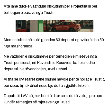
Ata janë duke e vazhduar diskutimin për Projektligjin për
tërheqjen e parave nga Trusti.
Momentalisht në sallë gjenden 33 deputet opozitarë dhe 50
nga mazhoranca.
Në vazhdën e diskutimeve për tërheqjen e mjeteve nga
Trusti pensional, në Kuvendin e Kosovës, ka folur edhe
deputeti i Vetëvendosjes, Avni Dehari.
Ai tha se qytetarët kanë shumë nevojë për të hollat e Trustit,
por sipas tij nuk dihet nëse kjo do ta zgjidhte krizën.
Deputeti i LVV-së, nuk bëri të ditur se si do të votoj, pro apo
kundër tërheqjes së mjeteve nga Trusti.