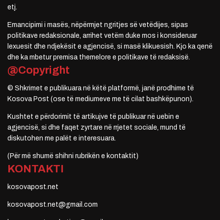
etj.
Emancipimi i masës, nëpërmjet ngritjes së vetëdijes, sipas
politikave redaksionale, arrihet vetëm duke mos i konsideruar
lexuesit dhe ndjekësit e agjencisë, si masë klikuesish. Kjo ka qenë
dhe ka mbetur premisa themelore e politikave të redaksisë.
@Copyright
© Shkrimet e publikuara në këtë platformë, janë prodhime të
Kosova Post (ose të mediumeve me të cilat bashkëpunon).
Kushtet e përdorimit të artikujve të publikuar në uebin e
agjencisë, si dhe faqet zyrtare në rrjetet sociale, mund të
diskutohen me palët e interesuara.
(Për më shumë shihni rubrikën e kontaktit)
KONTAKTI
kosovapost.net
kosovapost.net@gmail.com