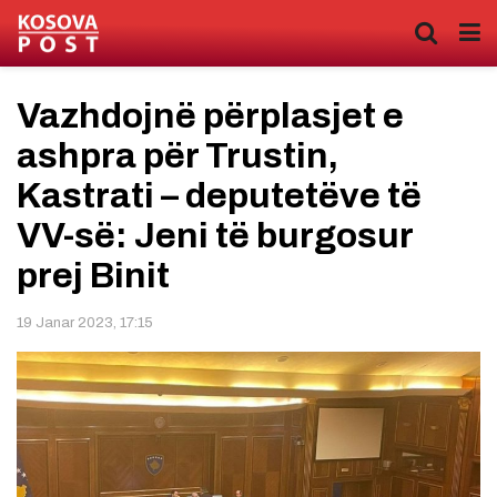
Vazhdojnë përplasjet e
ashpra për Trustin,
Kastrati – deputetëve të
VV-së: Jeni të burgosur
prej Binit
19 Janar 2023, 17:15