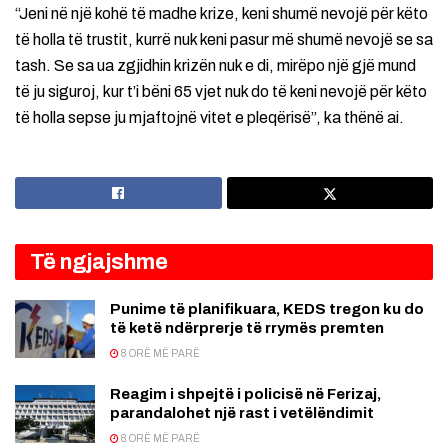
“Jeni në një kohë të madhe krize, keni shumë nevojë për këto
të holla të trustit, kurrë nuk keni pasur më shumë nevojë se sa
tash. Se sa ua zgjidhin krizën nuk e di, mirëpo një gjë mund
të ju siguroj, kur t’i bëni 65 vjet nuk do të keni nevojë për këto
të holla sepse ju mjaftojnë vitet e pleqërisë”, ka thënë ai.
Të ngjajshme
Punime të planifikuara, KEDS tregon ku do
të ketë ndërprerje të rrymës premten
8 ORË MË PARË
Reagim i shpejtë i policisë në Ferizaj,
parandalohet një rast i vetëlëndimit
8 ORË MË PARË