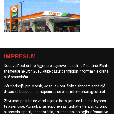
IMPRESUM
Kosova Post është Agjenci e Lajmeve me seli në Prishtinë. Është
themeluar në vitin 2016, duke pasur për mision informimin e drejtë
e të paanshëm.
Për rrjedhojë, prej vitesh, Kosova Post, është shndërruar në një
dritare të besueshme, nëpërmjet së cilës informohen qytetarët.
Zhvillimet politike në vend, rajon e botë, janë në fokusin kryesor
të agjencisë. Por nuk anashkalohen as fushat e tjera si: kultura,
ekonomia, sporti, shëndetësia, shkenca, teknologjia informative