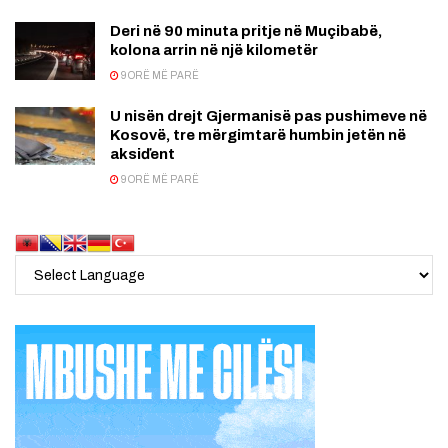
Deri në 90 minuta pritje në Muçibabë,
kolona arrin në një kilometër
9 ORË MË PARË
U nisën drejt Gjermanisë pas pushimeve në
Kosovë, tre mërgimtarë humbin jetën në
aksiďent
9 ORË MË PARË