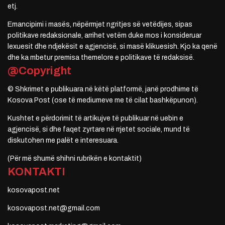
etj.
Emancipimi i masës, nëpërmjet ngritjes së vetëdijes, sipas
politikave redaksionale, arrihet vetëm duke mos i konsideruar
lexuesit dhe ndjekësit e agjencisë, si masë klikuesish. Kjo ka qenë
dhe ka mbetur premisa themelore e politikave të redaksisë.
@Copyright
© Shkrimet e publikuara në këtë platformë, janë prodhime të
Kosova Post (ose të mediumeve me të cilat bashkëpunon).
Kushtet e përdorimit të artikujve të publikuar në uebin e
agjencisë, si dhe faqet zyrtare në rrjetet sociale, mund të
diskutohen me palët e interesuara.
(Për më shumë shihni rubrikën e kontaktit)
KONTAKTI
kosovapost.net
kosovapost.net@gmail.com