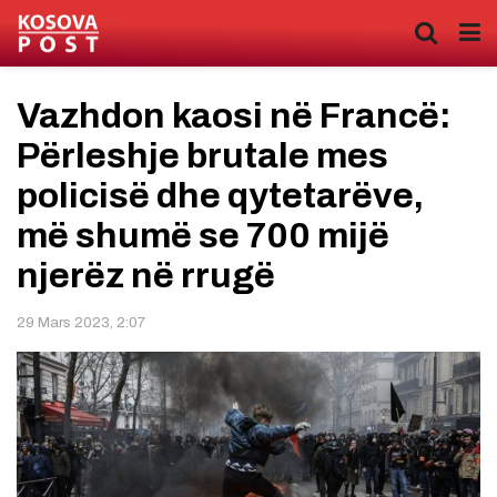
Vazhdon kaosi në Francë:
Përleshje brutale mes
policisë dhe qytetarëve,
më shumë se 700 mijë
njerëz në rrugë
29 Mars 2023, 2:07