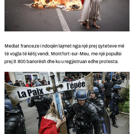
Mediat franceze i ndoqën lajmet nga një prej qyteteve më
të vogla të këtij vendi, Montfort-sur-Meu, me një popullsi
prej 6.800 banorësh dhe ku u regjistruan edhe protesta.