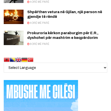
4 ORË MË PARË
Shpëŕthen vetura në Gjilan, një person në
gjendje të rëndë
4 ORË MË PARË
Prokuroria kërkon paraburgim për E.R.,
dyshohet për mashtrim e keqpërdorim
6 ORË MË PARË