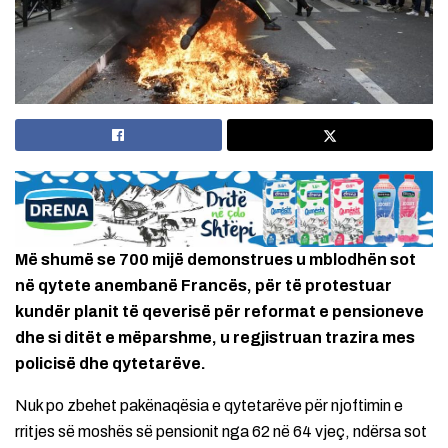
Më shumë se 700 mijë demonstrues u mblodhën sot
në qytete anembanë Francës, për të protestuar
kundër planit të qeverisë për reformat e pensioneve
dhe si ditët e mëparshme, u regjistruan trazira mes
policisë dhe qytetarëve.
Nuk po zbehet pakënaqësia e qytetarëve për njoftimin e
rritjes së moshës së pensionit nga 62 në 64 vjeç, ndërsa sot