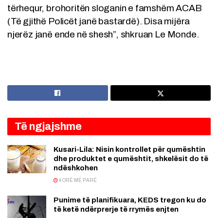
tërhequr, brohoritën sloganin e famshëm ACAB
(Të gjithë Policët janë bastardë). Disa mijëra
njerëz janë ende në shesh”, shkruan Le Monde.
Të ngjajshme
Kusari-Lila: Nisin kontrollet për qumështin
dhe produktet e qumështit, shkelësit do të
ndëshkohen
4 ORË MË PARË
Punime të planifikuara, KEDS tregon ku do
të ketë ndërprerje të rrymës enjten