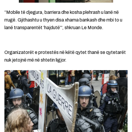
“Mobile të djegura, barriera dhe kosha plehrash u lanë në
rrugë. Gjithashtu u thyen disa xhama bankash dhe mbi to u
lanë transparentët ‘hajdutë’”, shkruan Le Monde.
Organizatorët e protestës në këtë qytet thanë se qytetarët
nuk jetojnë më në shtetin ligjor.