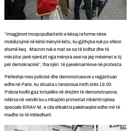
“Imagjinoni mospopullaritetin e kësaj reforme nëse
mobilizojmë në këtë mënyrë këtu, ku gjithçka nuk po shkon
shumë keq. Macron nuk e mat se sa të lodhur dhe të
mërzitur janë njerëzit nga mënyra sesi na jep mësimet e tij
për demokracinë”, tha njëri. të pjesëmarrësve në protesta.
Përleshje mes policisë dhe demonstruesve u regjistruan
edhe në Paris, ku situata u tensionua rreth orës 19:00.
Policia hodhi gaz lotsjellës në drejtim të demonstruesve,
ndërsa në vendin ku u mbajtën protestat mbërriti njësia
speciale BRAV-M, e cila shkaktoi pakënaqësi edhe më të
madhe te të mbledhurit.