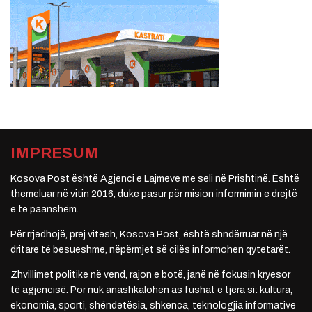
IMPRESUM
Kosova Post është Agjenci e Lajmeve me seli në Prishtinë. Është
themeluar në vitin 2016, duke pasur për mision informimin e drejtë
e të paanshëm.
Për rrjedhojë, prej vitesh, Kosova Post, është shndërruar në një
dritare të besueshme, nëpërmjet së cilës informohen qytetarët.
Zhvillimet politike në vend, rajon e botë, janë në fokusin kryesor
të agjencisë. Por nuk anashkalohen as fushat e tjera si: kultura,
ekonomia, sporti, shëndetësia, shkenca, teknologjia informative