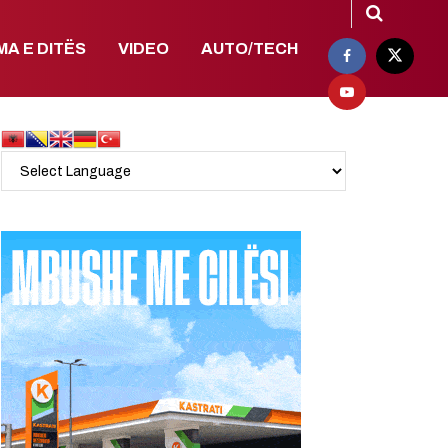
MA E DITËS
VIDEO
AUTO/TECH