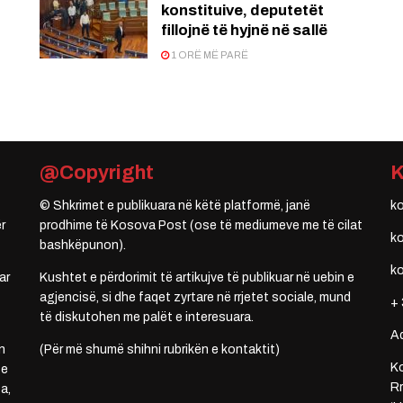
konstituive, deputetët
fillojnë të hyjnë në sallë
1 ORË MË PARË
@Copyright
© Shkrimet e publikuara në këtë platformë, janë
k
r
prodhime të Kosova Post (ose të mediumeve me të cilat
k
bashkëpunon).
k
ar
Kushtet e përdorimit të artikujve të publikuar në uebin e
agjencisë, si dhe faqet zyrtare në rrjetet sociale, mund
+ 
të diskutohen me palët e interesuara.
A
n
(Për më shumë shihni rubrikën e kontaktit)
Ko
 e
Rr
a,