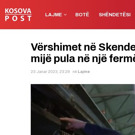
LAJME
BOTË
SHËNDETËSI
Vërshimet në Skende
mijë pula në një ferm
23 Janar 2023, 23:29
në
Lajme