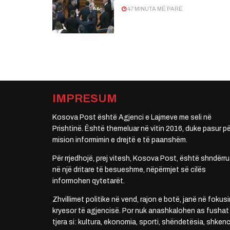
47 MINUTA MË PARË
IMPRESUM
Kosova Post është Agjenci e Lajmeve me seli në
Prishtinë. Është themeluar në vitin 2016, duke pasur pë
mision informimin e drejtë e të paanshëm.
Për rrjedhojë, prej vitesh, Kosova Post, është shndërru
në një dritare të besueshme, nëpërmjet së cilës
informohen qytetarët.
Zhvillimet politike në vend, rajon e botë, janë në fokusi
kryesor të agjencisë. Por nuk anashkalohen as fushat
tjera si: kultura, ekonomia, sporti, shëndetësia, shkenc