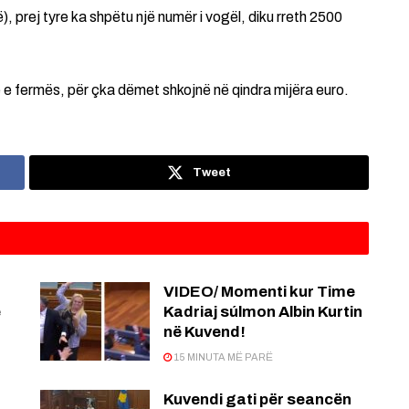
, prej tyre ka shpëtu një numër i vogël, diku rreth 2500
në e fermës, për çka dëmet shkojnë në qindra mijëra euro.
Tweet
,
VIDEO/ Momenti kur Time
e
Kadriaj súlmon Albin Kurtin
në Kuvend!
15 MINUTA MË PARË
Kuvendi gati për seancën