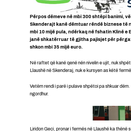
Përpos dëmeve në mbi 300 shtëpi banimi, vë
Skenderajt kanë dëmtuar rëndë biznese të 
mbi 10 mijë pula, ndërkaq në fshatin Klinë e
janë shkatërruar të gjitha pajisjet për përga
shkon mbi 35 mijë euro.
Në raftet që kanë qenë nën nivelin e ujit, nuk shpët
Llaushë në Skenderaj, nuk e kursyen as këtë fermë
Vetëm rendi i parë i pulave shpëtoi pa shkuar dëm.
ngordhur.
Liridon Geci, pronar i fermës në Llaushë ka thën