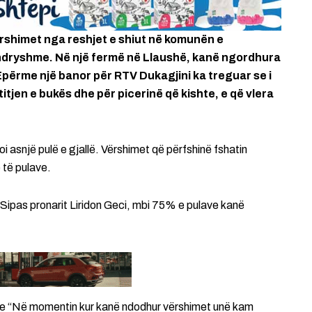
rshimet nga reshjet e shiut në komunën e
ndryshme. Në një fermë në Llaushë, kanë ngordhura
 Epërme një banor për RTV Dukagjini ka treguar se i
titjen e bukës dhe për picerinë që kishte, e që vlera
oi asnjë pulë e gjallë. Vërshimet që përfshinë fshatin
 të pulave.
 Sipas pronarit Liridon Geci, mbi 75% e pulave kanë
ë se “Në momentin kur kanë ndodhur vërshimet unë kam