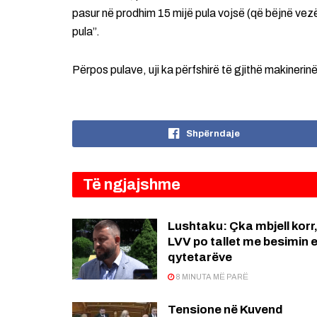
pasur në prodhim 15 mijë pula vojsë (që bëjnë vezë)
pula”.
Përpos pulave, uji ka përfshirë të gjithë makineri
Shpërndaje
Të ngjajshme
Lushtaku: Çka mbjell korr
LVV po tallet me besimin 
qytetarëve
8 MINUTA MË PARË
Tensione në Kuvend