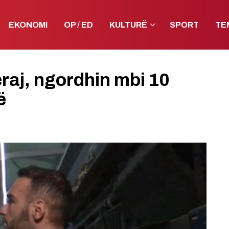
EKONOMI
OP / ED
KULTURË
SPORT
TE
raj, ngordhin mbi 10
ë