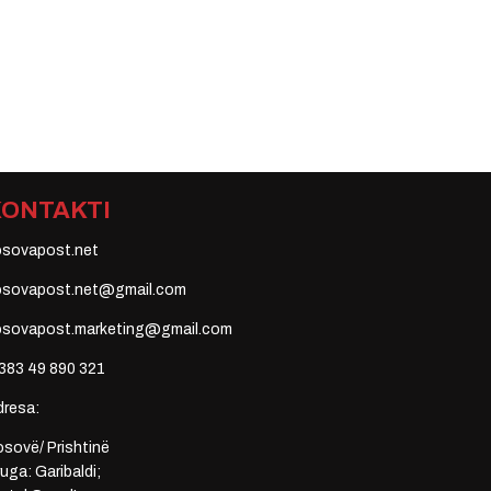
KONTAKTI
osovapost.net
osovapost.net@gmail.com
osovapost.marketing@gmail.com
383 49 890 321
dresa:
sovë/ Prishtinë
uga: Garibaldi;