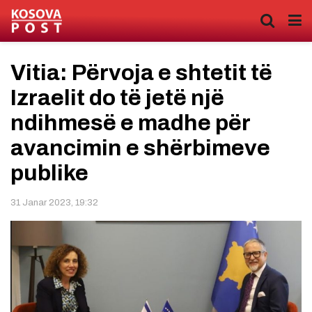
​Vitia: Përvoja e shtetit të
Izraelit do të jetë një
ndihmesë e madhe për
avancimin e shërbimeve
publike
31 Janar 2023, 19:32