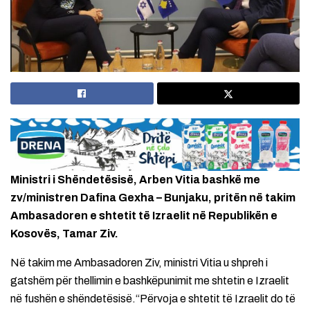
Ministri i Shëndetësisë, Arben Vitia bashkë me
zv/ministren Dafina Gexha – Bunjaku, pritën në takim
Ambasadoren e shtetit të Izraelit në Republikën e
Kosovës, Tamar Ziv.
Në takim me Ambasadoren Ziv, ministri Vitia u shpreh i
gatshëm për thellimin e bashkëpunimit me shtetin e Izraelit
në fushën e shëndetësisë.“Përvoja e shtetit të Izraelit do të