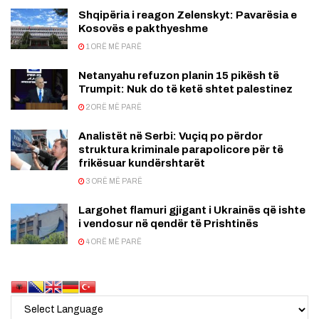
Shqipëria i reagon Zelenskyt: Pavarësia e
Kosovës e pakthyeshme
1 ORË MË PARË
Netanyahu refuzon planin 15 pikësh të
Trumpit: Nuk do të ketë shtet palestinez
2 ORË MË PARË
Analistët në Serbi: Vuçiq po përdor
struktura kriminale parapolicore për të
frikësuar kundërshtarët
3 ORË MË PARË
Largohet flamuri gjigant i Ukrainës që ishte
i vendosur në qendër të Prishtinës
4 ORË MË PARË