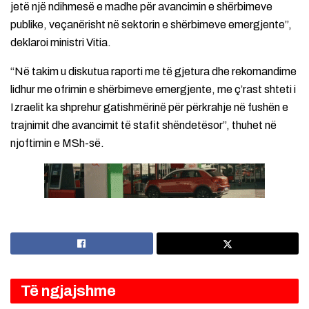
jetë një ndihmesë e madhe për avancimin e shërbimeve
publike, veçanërisht në sektorin e shërbimeve emergjente”,
deklaroi ministri Vitia.
“Në takim u diskutua raporti me të gjetura dhe rekomandime
lidhur me ofrimin e shërbimeve emergjente, me ç’rast shteti i
Izraelit ka shprehur gatishmërinë për përkrahje në fushën e
trajnimit dhe avancimit të stafit shëndetësor”, thuhet në
njoftimin e MSh-së.
Të ngjajshme