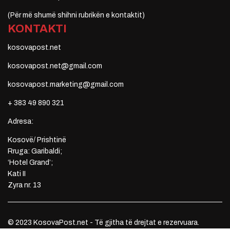
(Për më shumë shihni rubrikën e kontaktit)
KONTAKTI
kosovapost.net
kosovapost.net@gmail.com
kosovapost.marketing@gmail.com
+ 383 49 890 321
Adresa:
Kosovë/ Prishtinë
Rruga: Garibaldi;
‘Hotel Grand’;
Kati II
Zyra nr. 13
© 2023 KosovaPost.net - Të gjitha të drejtat e rezervuara.