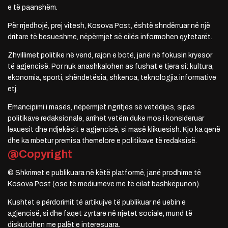
e të paanshëm.
Për rrjedhojë, prej vitesh, Kosova Post, është shndërruar në një
dritare të besueshme, nëpërmjet së cilës informohen qytetarët.
Zhvillimet politike në vend, rajon e botë, janë në fokusin kryesor
të agjencisë. Por nuk anashkalohen as fushat e tjera si: kultura,
ekonomia, sporti, shëndetësia, shkenca, teknologjia informative
etj.
Emancipimi i masës, nëpërmjet ngritjes së vetëdijes, sipas
politikave redaksionale, arrihet vetëm duke mos i konsideruar
lexuesit dhe ndjekësit e agjencisë, si masë klikuesish. Kjo ka qenë
dhe ka mbetur premisa themelore e politikave të redaksisë.
@Copyright
© Shkrimet e publikuara në këtë platformë, janë prodhime të
Kosova Post (ose të mediumeve me të cilat bashkëpunon).
Kushtet e përdorimit të artikujve të publikuar në uebin e
agjencisë, si dhe faqet zyrtare në rrjetet sociale, mund të
diskutohen me palët e interesuara.