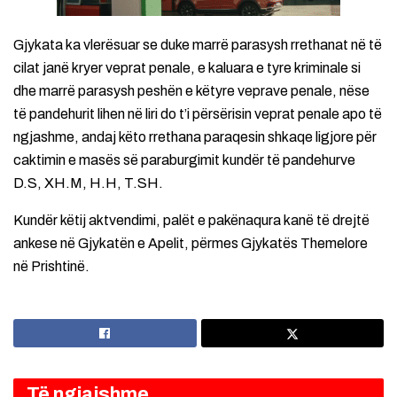
Gjykata ka vlerësuar se duke marrë parasysh rrethanat në të
cilat janë kryer veprat penale, e kaluara e tyre kriminale si
dhe marrë parasysh peshën e këtyre veprave penale, nëse
të pandehurit lihen në liri do t’i përsërisin veprat penale apo të
ngjashme, andaj këto rrethana paraqesin shkaqe ligjore për
caktimin e masës së paraburgimit kundër të pandehurve
D.S, XH.M, H.H, T.SH.
Kundër këtij aktvendimi, palët e pakënaqura kanë të drejtë
ankese në Gjykatën e Apelit, përmes Gjykatës Themelore
në Prishtinë.
Të ngjajshme