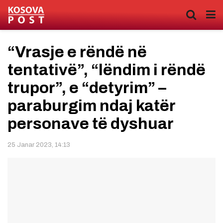
“Vrasje e rëndë në
tentativë”, “lëndim i rëndë
trupor”, e “detyrim” –
paraburgim ndaj katër
personave të dyshuar
25 Janar 2023, 14:13