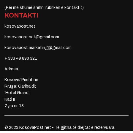
(Për më shumë shihni rubrikën e kontaktit)
KONTAKTI
kosovapost.net
kosovapost.net@gmail.com
kosovapost.marketing@gmail.com
+ 383 49 890 321
Adresa:
Kosovë/ Prishtinë
Rruga: Garibaldi;
‘Hotel Grand’;
Kati II
Zyra nr. 13
© 2023 KosovaPost.net - Të gjitha të drejtat e rezervuara.