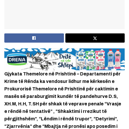
Gjykata Themelore në Prishtinë – Departamenti për
Krime të Rënda ka vendosur lidhur me kërkesën e
Prokurorisë Themelore në Prishtinë për caktimin e
masës së paraburgimit kundër të pandehurve D.S,
XH.M, H.H, T.SH për shkak të veprave penale “Vrasje
e rëndë në tentativë” , “Shkaktimi i rrezikut të
përgjithshëm”, “Lëndim i rëndë trupor”, “Detyrimi”,
“Zjarrvënia” dhe “Mbajtja në pronësi apo posedim i