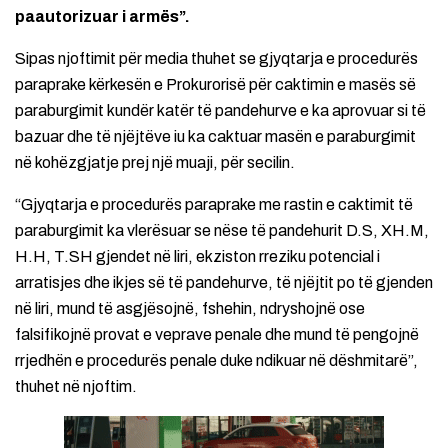
paautorizuar i armës”.
Sipas njoftimit për media thuhet se gjyqtarja e procedurës
paraprake kërkesën e Prokurorisë për caktimin e masës së
paraburgimit kundër katër të pandehurve e ka aprovuar si të
bazuar dhe të njëjtëve iu ka caktuar masën e paraburgimit
në kohëzgjatje prej një muaji, për secilin.
“Gjyqtarja e procedurës paraprake me rastin e caktimit të
paraburgimit ka vlerësuar se nëse të pandehurit D.S, XH.M,
H.H, T.SH gjendet në liri, ekziston rreziku potencial i
arratisjes dhe ikjes së të pandehurve, të njëjtit po të gjenden
në liri, mund të asgjësojnë, fshehin, ndryshojnë ose
falsifikojnë provat e veprave penale dhe mund të pengojnë
rrjedhën e procedurës penale duke ndikuar në dëshmitarë”,
thuhet në njoftim.