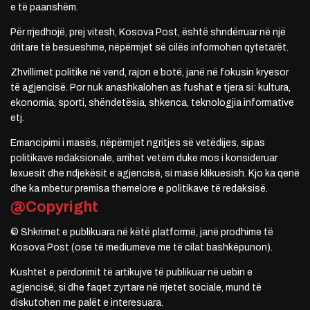
e të paanshëm.
Për rrjedhojë, prej vitesh, Kosova Post, është shndërruar në një
dritare të besueshme, nëpërmjet së cilës informohen qytetarët.
Zhvillimet politike në vend, rajon e botë, janë në fokusin kryesor
të agjencisë. Por nuk anashkalohen as fushat e tjera si: kultura,
ekonomia, sporti, shëndetësia, shkenca, teknologjia informative
etj.
Emancipimi i masës, nëpërmjet ngritjes së vetëdijes, sipas
politikave redaksionale, arrihet vetëm duke mos i konsideruar
lexuesit dhe ndjekësit e agjencisë, si masë klikuesish. Kjo ka qenë
dhe ka mbetur premisa themelore e politikave të redaksisë.
@Copyright
© Shkrimet e publikuara në këtë platformë, janë prodhime të
Kosova Post (ose të mediumeve me të cilat bashkëpunon).
Kushtet e përdorimit të artikujve të publikuar në uebin e
agjencisë, si dhe faqet zyrtare në rrjetet sociale, mund të
diskutohen me palët e interesuara.