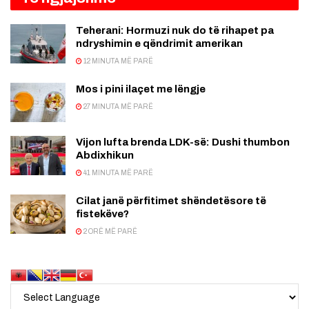
Teherani: Hormuzi nuk do të rihapet pa
ndryshimin e qëndrimit amerikan
12 MINUTA MË PARË
Mos i pini ilaçet me lëngje
27 MINUTA MË PARË
Vijon lufta brenda LDK-së: Dushi thumbon
Abdixhikun
41 MINUTA MË PARË
Cilat janë përfitimet shëndetësore të
fistekëve?
2 ORË MË PARË