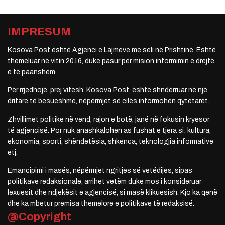
IMPRESUM
Kosova Post është Agjenci e Lajmeve me seli në Prishtinë. Është
themeluar në vitin 2016, duke pasur për mision informimin e drejtë
e të paanshëm.
Për rrjedhojë, prej vitesh, Kosova Post, është shndërruar në një
dritare të besueshme, nëpërmjet së cilës informohen qytetarët.
Zhvillimet politike në vend, rajon e botë, janë në fokusin kryesor
të agjencisë. Por nuk anashkalohen as fushat e tjera si: kultura,
ekonomia, sporti, shëndetësia, shkenca, teknologjia informative
etj.
Emancipimi i masës, nëpërmjet ngritjes së vetëdijes, sipas
politikave redaksionale, arrihet vetëm duke mos i konsideruar
lexuesit dhe ndjekësit e agjencisë, si masë klikuesish. Kjo ka qenë
dhe ka mbetur premisa themelore e politikave të redaksisë.
@Copyright