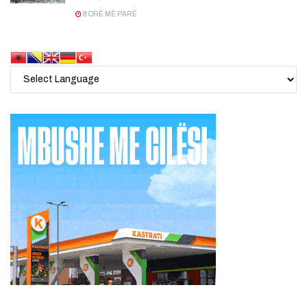
8 ORË MË PARË