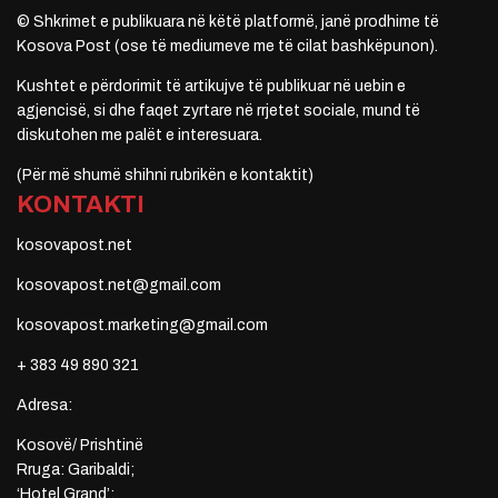
© Shkrimet e publikuara në këtë platformë, janë prodhime të
Kosova Post (ose të mediumeve me të cilat bashkëpunon).
Kushtet e përdorimit të artikujve të publikuar në uebin e
agjencisë, si dhe faqet zyrtare në rrjetet sociale, mund të
diskutohen me palët e interesuara.
(Për më shumë shihni rubrikën e kontaktit)
KONTAKTI
kosovapost.net
kosovapost.net@gmail.com
kosovapost.marketing@gmail.com
+ 383 49 890 321
Adresa:
Kosovë/ Prishtinë
Rruga: Garibaldi;
‘Hotel Grand’;