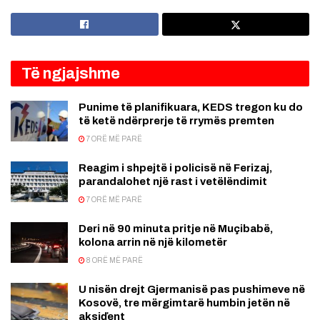
Të ngjajshme
Punime të planifikuara, KEDS tregon ku do
të ketë ndërprerje të rrymës premten
7 ORË MË PARË
Reagim i shpejtë i policisë në Ferizaj,
parandalohet një rast i vetëlëndimit
7 ORË MË PARË
Deri në 90 minuta pritje në Muçibabë,
kolona arrin në një kilometër
8 ORË MË PARË
U nisën drejt Gjermanisë pas pushimeve në
Kosovë, tre mërgimtarë humbin jetën në
aksiďent