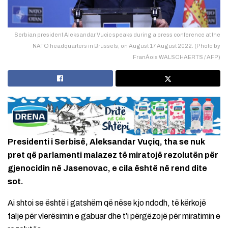
Serbian president Aleksandar Vucic speaks during a press conference at the
NATO headquarters in Brussels, on August 17 August 2022. (Photo by
FranÁois WALSCHAERTS / AFP)
Presidenti i Serbisë, Aleksandar Vuçiq, tha se nuk
pret që parlamenti malazez të miratojë rezolutën për
gjenocidin në Jasenovac, e cila është në rend dite
sot.
Ai shtoi se është i gatshëm që nëse kjo ndodh, të kërkojë
falje për vlerësimin e gabuar dhe t’i përgëzojë për miratimin e