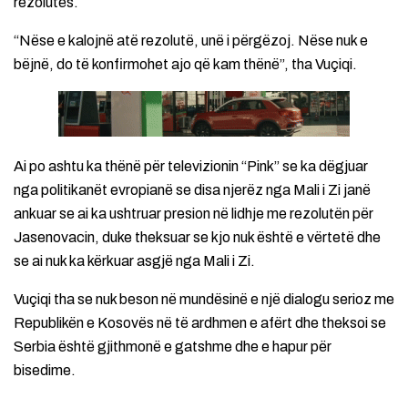
rezolutës.
“Nëse e kalojnë atë rezolutë, unë i përgëzoj. Nëse nuk e
bëjnë, do të konfirmohet ajo që kam thënë”, tha Vuçiqi.
Ai po ashtu ka thënë për televizionin “Pink” se ka dëgjuar
nga politikanët evropianë se disa njerëz nga Mali i Zi janë
ankuar se ai ka ushtruar presion në lidhje me rezolutën për
Jasenovacin, duke theksuar se kjo nuk është e vërtetë dhe
se ai nuk ka kërkuar asgjë nga Mali i Zi.
Vuçiqi tha se nuk beson në mundësinë e një dialogu serioz me
Republikën e Kosovës në të ardhmen e afërt dhe theksoi se
Serbia është gjithmonë e gatshme dhe e hapur për
bisedime.