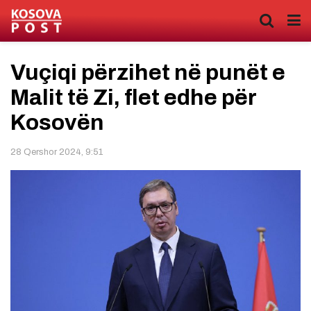
Vuçiqi përzihet në punët e
Malit të Zi, flet edhe për
Kosovën
28 Qershor 2024, 9:51