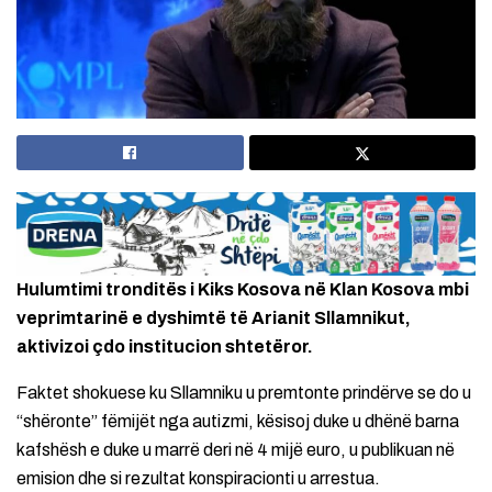
Hulumtimi tronditës i Kiks Kosova në Klan Kosova mbi
veprimtarinë e dyshimtë të Arianit Sllamnikut,
aktivizoi çdo institucion shtetëror.
Faktet shokuese ku Sllamniku u premtonte prindërve se do u
“shëronte” fëmijët nga autizmi, kësisoj duke u dhënë barna
kafshësh e duke u marrë deri në 4 mijë euro, u publikuan në
emision dhe si rezultat konspiracionti u arrestua.