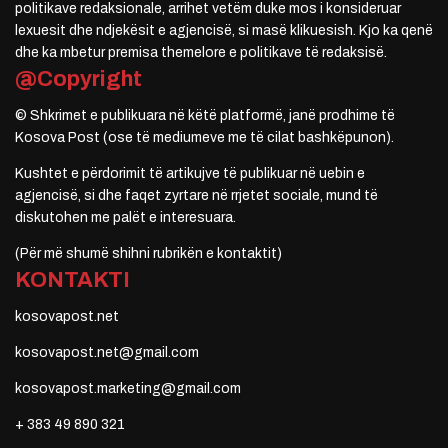
politikave redaksionale, arrihet vetëm duke mos i konsideruar
lexuesit dhe ndjekësit e agjencisë, si masë klikuesish. Kjo ka qenë
dhe ka mbetur premisa themelore e politikave të redaksisë.
@Copyright
© Shkrimet e publikuara në këtë platformë, janë prodhime të
Kosova Post (ose të mediumeve me të cilat bashkëpunon).
Kushtet e përdorimit të artikujve të publikuar në uebin e
agjencisë, si dhe faqet zyrtare në rrjetet sociale, mund të
diskutohen me palët e interesuara.
(Për më shumë shihni rubrikën e kontaktit)
KONTAKTI
kosovapost.net
kosovapost.net@gmail.com
kosovapost.marketing@gmail.com
+ 383 49 890 321