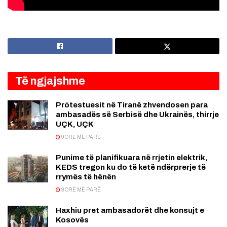
Të ngjajshme
Prótestuesit në Tiranë zhvendosen para
ambasadës së Serbisë dhe Ukrainës, thirrje
UÇK, UÇK
9 ORË MË PARË
Punime të planifikuara në rrjetin elektrik,
KEDS tregon ku do të ketë ndërprerje të
rrymës të hënën
9 ORË MË PARË
Haxhiu pret ambasadorët dhe konsujt e
Kosovës