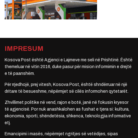
IMPRESUM
Kosova Post është Agjenci e Lajmeve me seli në Prishtinë. Është
themeluar në vitin 2016, duke pasur për mision informimin e drejtë
e të paanshëm.
Për rrjedhojë, prej vitesh, Kosova Post, është shndërruar në një
dritare të besueshme, nëpërmjet së cilës informohen qytetarët.
Zhvillimet politike në vend, rajon e botë, janë në fokusin kryesor
të agjencisë. Por nuk anashkalohen as fushat e tjera si: kultura,
ekonomia, sporti, shëndetësia, shkenca, teknologjia informative
etj.
Emancipimi i masës, nëpërmjet ngritjes së vetëdijes, sipas