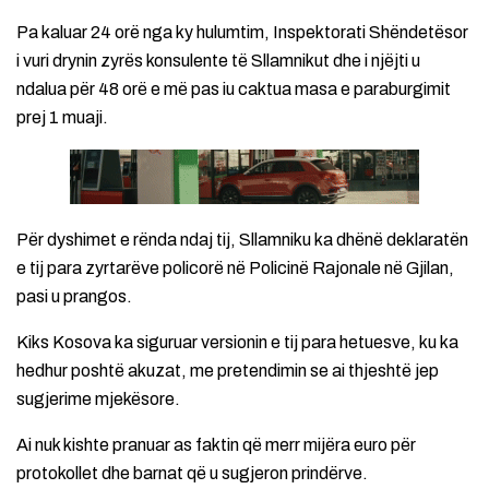
Pa kaluar 24 orë nga ky hulumtim, Inspektorati Shëndetësor
i vuri drynin zyrës konsulente të Sllamnikut dhe i njëjti u
ndalua për 48 orë e më pas iu caktua masa e paraburgimit
prej 1 muaji.
Për dyshimet e rënda ndaj tij, Sllamniku ka dhënë deklaratën
e tij para zyrtarëve policorë në Policinë Rajonale në Gjilan,
pasi u prangos.
Kiks Kosova ka siguruar versionin e tij para hetuesve, ku ka
hedhur poshtë akuzat, me pretendimin se ai thjeshtë jep
sugjerime mjekësore.
Ai nuk kishte pranuar as faktin që merr mijëra euro për
protokollet dhe barnat që u sugjeron prindërve.