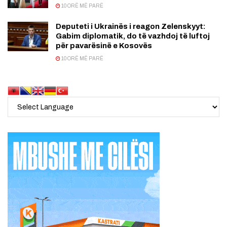
10 ORË MË PARË
Deputeti i Ukrainës i reagon Zelenskyyt:
Gabim diplomatik, do të vazhdoj të luftoj
për pavarësinë e Kosovës
10 ORË MË PARË