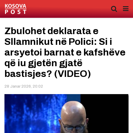
Zbulohet deklarata e
Sllamnikut në Polici: Si i
arsyetoi barnat e kafshëve
që iu gjetën gjatë
bastisjes? (VIDEO)
28 Janar 2026, 20:02