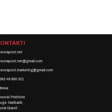
KONTAKTI
osovapost.net
osovapost.net@gmail.com
osovapost.marketing@gmail.com
383 49 890 321
dresa:
sovë/ Prishtinë
uga: Garibaldi;
otel Grand’;