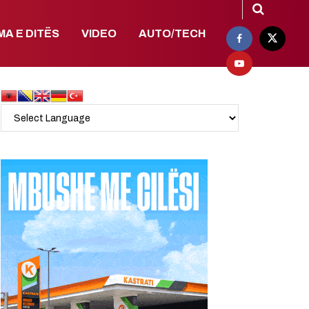
MA E DITËS
VIDEO
AUTO/TECH