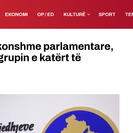
EKONOMI
OP / ED
KULTURË
SPORT
TE
akonshme parlamentare,
rupin e katërt të