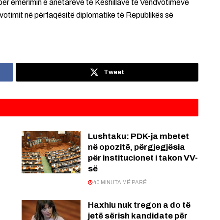
për emërimin e anëtarëve të Këshillave të Vendvotimeve
otimit në përfaqësitë diplomatike të Republikës së
Tweet
Lushtaku: PDK-ja mbetet
në opozitë, përgjegjësia
për institucionet i takon VV-
së
40 MINUTA MË PARË
Haxhiu nuk tregon a do të
jetë sërish kandidate për