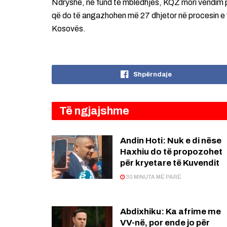
Ndryshe, në fund të mbledhjes, KQZ mori vendim 
që do të angazhohen më 27 dhjetor në procesin e v
Kosovës.
Shpërndaje
Të ngjajshme
Andin Hoti: Nuk e di nëse
Haxhiu do të propozohet
për kryetare të Kuvendit
30 MINUTA MË PARË
Abdixhiku: Ka afrime me
VV-në, por ende jo për