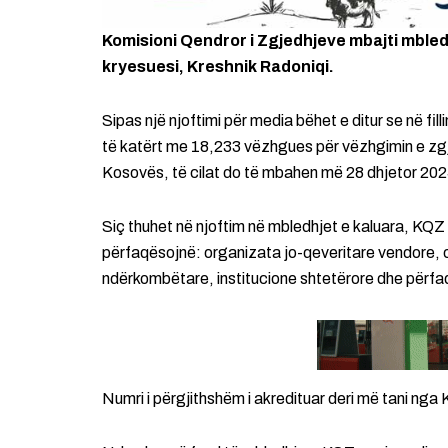
Komisioni Qendror i Zgjedhjeve mbajti mbledh
kryesuesi, Kreshnik Radoniqi.
Sipas një njoftimi për media bëhet e ditur se në fi
të katërt me 18,233 vëzhgues për vëzhgimin e zg
Kosovës, të cilat do të mbahen më 28 dhjetor 202
Siç thuhet në njoftim në mbledhjet e kaluara, KQZ 
përfaqësojnë: organizata jo-qeveritare vendore,
ndërkombëtare, institucione shtetërore dhe përfa
Numri i përgjithshëm i akredituar deri më tani ng