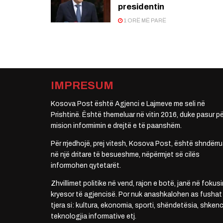
presidentin
1 ORË MË PARË
IMPRESUM
Kosova Post është Agjenci e Lajmeve me seli në
Prishtinë. Është themeluar në vitin 2016, duke pasur pë
mision informimin e drejtë e të paanshëm.
Për rrjedhojë, prej vitesh, Kosova Post, është shndërru
në një dritare të besueshme, nëpërmjet së cilës
informohen qytetarët.
Zhvillimet politike në vend, rajon e botë, janë në fokusi
kryesor të agjencisë. Por nuk anashkalohen as fushat
tjera si: kultura, ekonomia, sporti, shëndetësia, shkenc
teknologjia informative etj.