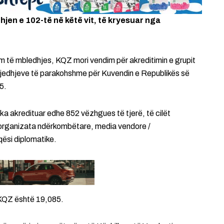
jen e 102-të në këtë vit, të kryesuar nga
llim të mbledhjes, KQZ mori vendim për akreditimin e grupit
jedhjeve të parakohshme për Kuvendin e Republikës së
5.
ka akredituar edhe 852 vëzhgues të tjerë, të cilët
 organizata ndërkombëtare, media vendore /
qësi diplomatike.
a KQZ është 19,085.