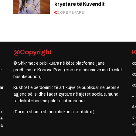
kryetare të Kuvendit
1 ORË MË PARË
@Copyright
© Shkrimet e publikuara në këtë platformë, janë
k
r
prodhime të Kosova Post (ose të mediumeve me të cilat
k
bashkëpunon).
k
ar
Kushtet e përdorimit të artikujve të publikuar në uebin e
agjencisë, si dhe faqet zyrtare në rrjetet sociale, mund
+ 
të diskutohen me palët e interesuara.
A
n
(Për më shumë shihni rubrikën e kontaktit)
Ko
 e
Rr
a,
‘H