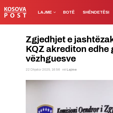
LAJME
BOTË
SHËNDETËSI
Zgjedhjet e jashtëz
KQZ akrediton edhe g
vëzhguesve
22 Dhjetor 2025, 16:56
në
Lajme