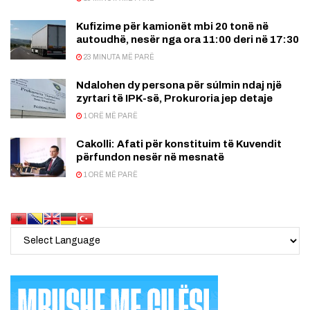
Kufizime për kamionët mbi 20 tonë në
autoudhë, nesër nga ora 11:00 deri në 17:30
23 MINUTA MË PARË
Ndalohen dy persona për súlmin ndaj një
zyrtari të IPK-së, Prokuroria jep detaje
1 ORË MË PARË
Cakolli: Afati për konstituim të Kuvendit
përfundon nesër në mesnatë
1 ORË MË PARË