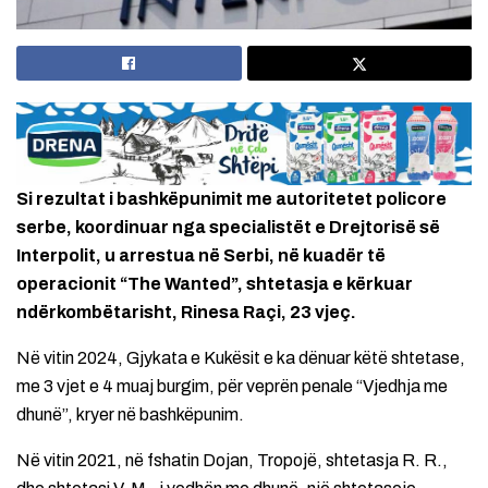
Si rezultat i bashkëpunimit me autoritetet policore
serbe, koordinuar nga specialistët e Drejtorisë së
Interpolit, u arrestua në Serbi, në kuadër të
operacionit “The Wanted”, shtetasja e kërkuar
ndërkombëtarisht, Rinesa Raçi, 23 vjeç.
Në vitin 2024, Gjykata e Kukësit e ka dënuar këtë shtetase,
me 3 vjet e 4 muaj burgim, për veprën penale “Vjedhja me
dhunë”, kryer në bashkëpunim.
Në vitin 2021, në fshatin Dojan, Tropojë, shtetasja R. R.,