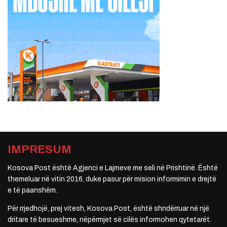
IMPRESUM
Kosova Post është Agjenci e Lajmeve me seli në Prishtinë. Është
themeluar në vitin 2016, duke pasur për mision informimin e drejtë
e të paanshëm.
Për rrjedhojë, prej vitesh, Kosova Post, është shndërruar në një
dritare të besueshme, nëpërmjet së cilës informohen qytetarët.