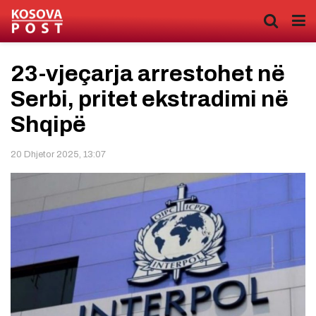
23-vjeçarja arrestohet në
Serbi, pritet ekstradimi në
Shqipë
20 Dhjetor 2025, 13:07