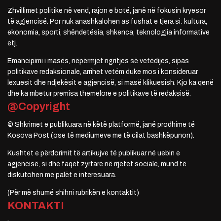
Zhvillimet politike në vend, rajon e botë, janë në fokusin kryesor
të agjencisë. Por nuk anashkalohen as fushat e tjera si: kultura,
ekonomia, sporti, shëndetësia, shkenca, teknologjia informative
etj.
Emancipimi i masës, nëpërmjet ngritjes së vetëdijes, sipas
politikave redaksionale, arrihet vetëm duke mos i konsideruar
lexuesit dhe ndjekësit e agjencisë, si masë klikuesish. Kjo ka qenë
dhe ka mbetur premisa themelore e politikave të redaksisë.
@Copyright
© Shkrimet e publikuara në këtë platformë, janë prodhime të
Kosova Post (ose të mediumeve me të cilat bashkëpunon).
Kushtet e përdorimit të artikujve të publikuar në uebin e
agjencisë, si dhe faqet zyrtare në rrjetet sociale, mund të
diskutohen me palët e interesuara.
(Për më shumë shihni rubrikën e kontaktit)
KONTAKTI