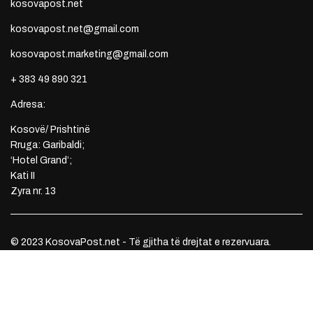
kosovapost.net
kosovapost.net@gmail.com
kosovapost.marketing@gmail.com
+ 383 49 890 321
Adresa:
Kosovë/ Prishtinë
Rruga: Garibaldi;
‘Hotel Grand’;
Kati II
Zyra nr. 13
© 2023 KosovaPost.net - Të gjitha të drejtat e rezervuara.