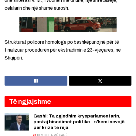
dhe shtetasi V. M., i vodhën me dhunë, një shtetaseje,
celularin dhe një shumë eurosh.
Strukturat policore homologe po bashkëpunojnë për të
finalizuar procedurën për ekstradimin e 23-vjeçares, në
Shqipëri.
Të ngjajshme
Gashi: Ta zgjedhim kryeparlamentarin,
pastaj bisedimet politike – s’kemi nevojë
për kriza të reja
13 MINUTA MË PARË