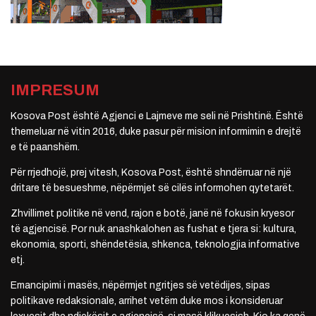
IMPRESUM
Kosova Post është Agjenci e Lajmeve me seli në Prishtinë. Është
themeluar në vitin 2016, duke pasur për mision informimin e drejtë
e të paanshëm.
Për rrjedhojë, prej vitesh, Kosova Post, është shndërruar në një
dritare të besueshme, nëpërmjet së cilës informohen qytetarët.
Zhvillimet politike në vend, rajon e botë, janë në fokusin kryesor
të agjencisë. Por nuk anashkalohen as fushat e tjera si: kultura,
ekonomia, sporti, shëndetësia, shkenca, teknologjia informative
etj.
Emancipimi i masës, nëpërmjet ngritjes së vetëdijes, sipas
politikave redaksionale, arrihet vetëm duke mos i konsideruar