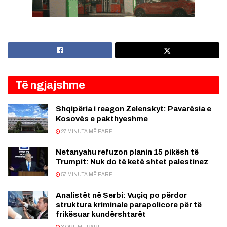
Të ngjajshme
Shqipëria i reagon Zelenskyt: Pavarësia e
Kosovës e pakthyeshme
27 MINUTA MË PARË
Netanyahu refuzon planin 15 pikësh të
Trumpit: Nuk do të ketë shtet palestinez
57 MINUTA MË PARË
Analistët në Serbi: Vuçiq po përdor
struktura kriminale parapolicore për të
frikësuar kundërshtarët