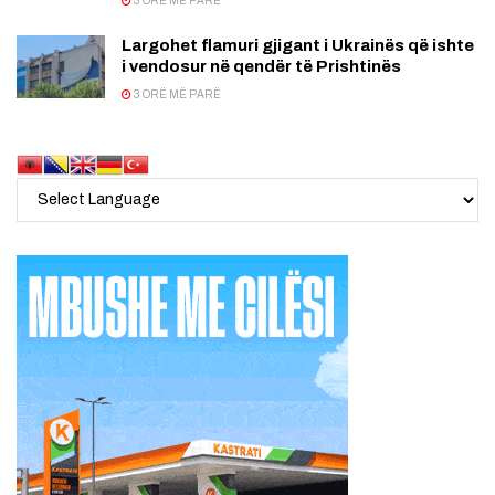
3 ORË MË PARË
Largohet flamuri gjigant i Ukrainës që ishte
i vendosur në qendër të Prishtinës
3 ORË MË PARË