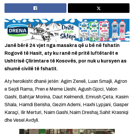
Janë bërë 24 vjet nga masakra që u bë në fshatin
Rogovë të Hasit, aty ku ranë në pritë luftëtarët e
Ushtrisë Çlirimtare të Kosovës, por nuk u kursyen as
shumë civilë të fshatit.
Aty heroikisht dhanë jetën: Agim Zeneli, Luan Smajli, Agron
e Sejdi Rama, Pren e Meme Lleshi, Agush Gjoci, Valon
Gashi, Bahtjar Morina, Daut Kelmendi, Emrush Çeta, Kasim
Shala, Hamdi Berisha, Gezim Ademi, Haxhi Lypjani, Gasper
Karaçi, Ilir Merturi, Naim Gashi,Naim Dreshaj,Sahit Krasniqi
dhe Vesel Avdyli.