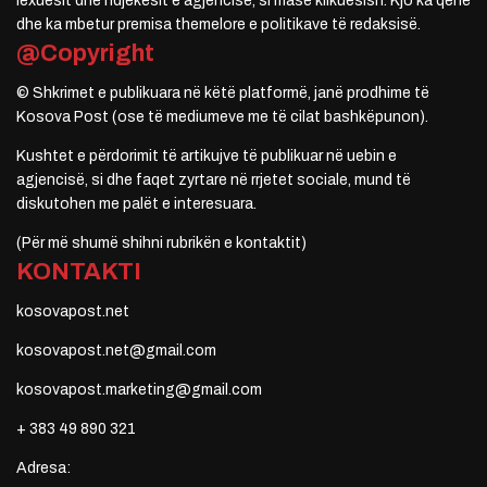
lexuesit dhe ndjekësit e agjencisë, si masë klikuesish. Kjo ka qenë
dhe ka mbetur premisa themelore e politikave të redaksisë.
@Copyright
© Shkrimet e publikuara në këtë platformë, janë prodhime të
Kosova Post (ose të mediumeve me të cilat bashkëpunon).
Kushtet e përdorimit të artikujve të publikuar në uebin e
agjencisë, si dhe faqet zyrtare në rrjetet sociale, mund të
diskutohen me palët e interesuara.
(Për më shumë shihni rubrikën e kontaktit)
KONTAKTI
kosovapost.net
kosovapost.net@gmail.com
kosovapost.marketing@gmail.com
+ 383 49 890 321
Adresa: