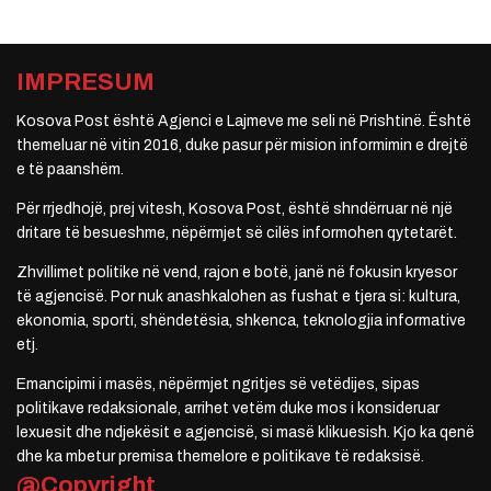
IMPRESUM
Kosova Post është Agjenci e Lajmeve me seli në Prishtinë. Është
themeluar në vitin 2016, duke pasur për mision informimin e drejtë
e të paanshëm.
Për rrjedhojë, prej vitesh, Kosova Post, është shndërruar në një
dritare të besueshme, nëpërmjet së cilës informohen qytetarët.
Zhvillimet politike në vend, rajon e botë, janë në fokusin kryesor
të agjencisë. Por nuk anashkalohen as fushat e tjera si: kultura,
ekonomia, sporti, shëndetësia, shkenca, teknologjia informative
etj.
Emancipimi i masës, nëpërmjet ngritjes së vetëdijes, sipas
politikave redaksionale, arrihet vetëm duke mos i konsideruar
lexuesit dhe ndjekësit e agjencisë, si masë klikuesish. Kjo ka qenë
dhe ka mbetur premisa themelore e politikave të redaksisë.
@Copyright