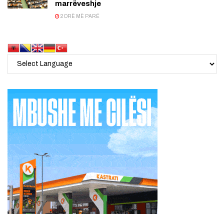
marrëveshje
2 ORË MË PARË