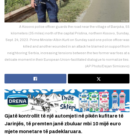
A Kosovo police officer guards the road near the village of Banjska, 55
kilometers (35 miles) north of the capital Pristina, northern Kosovo, Sunday,
Sept. 24, 2023. Prime Minister Albin Kurti on Sunday said one police officer was
killed and another wounded in an attack he blamed on support from
neighboring Serbia, increasing tensions between the two former war foes at a
delicate moment in their European Union-facilitated dialogue to normalize ties.
(AP Photo/Dejan Simicevic)
Gjatë kontrollit
të një automjeti në pikën kufitare të
Jarinjës, të premten janë zbuluar mbi 10 mijë euro
mjete monetare të padeklaruara.