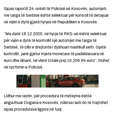
Sipas raportit 24-orësh të Policisë së Kosovës, automjeti
me targa të Serbisë është selektuar për kontroll të detajuar
në vijën e dytë gjatë hyrjes në Republikën e Kosovës.
“Me datë 18.12.2025, në hyrje të RKS-së është selektuar
për vijën e dytë të kontrollit një automjet me targa të
Serbisë, të cilin e drejtonte i dyshuari mashkull serb. Gjatë
kontrollit, janë gjetur mjete monetare të padeklaruara në
euro dhe dinarë, në vlerë totale prej 10,206.84 euro”, thuhet
në njoftimin e Policisë.
Lidhur me rastin, për procedura të mëtejme është
angazhuar Dogana e Kosovës, ndërsa rasti do të trajtohet
sipas procedurave ligjore në fuqi.