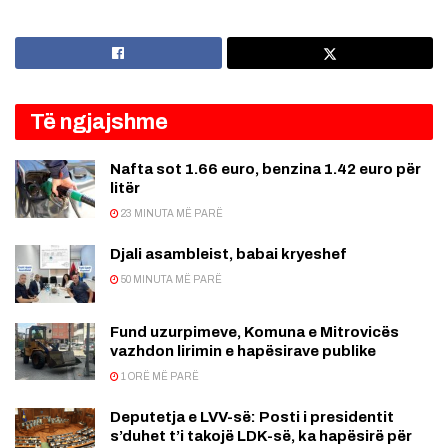
Të ngjajshme
Nafta sot 1.66 euro, benzina 1.42 euro për
litër
23 MINUTA MË PARË
Djali asambleist, babai kryeshef
50 MINUTA MË PARË
Fund uzurpimeve, Komuna e Mitrovicës
vazhdon lirimin e hapësirave publike
1 ORË MË PARË
Deputetja e LVV-së: Posti i presidentit
s’duhet t’i takojë LDK-së, ka hapësirë për