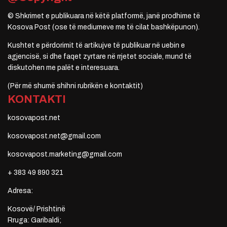
© Shkrimet e publikuara në këtë platformë, janë prodhime të
Kosova Post (ose të mediumeve me të cilat bashkëpunon).
Kushtet e përdorimit të artikujve të publikuar në uebin e
agjencisë, si dhe faqet zyrtare në rrjetet sociale, mund të
diskutohen me palët e interesuara.
(Për më shumë shihni rubrikën e kontaktit)
KONTAKTI
kosovapost.net
kosovapost.net@gmail.com
kosovapost.marketing@gmail.com
+ 383 49 890 321
Adresa:
Kosovë/ Prishtinë
Rruga: Garibaldi;