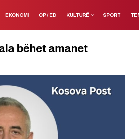
EKONOMI
OP / ED
KULTURË
SPORT
TE
fjala bëhet amanet