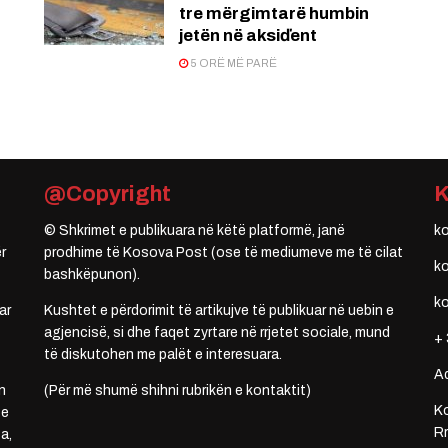
tre mërgimtarë humbin
jetën në aksiďent
5 ORË MË PARË
@Copyright
© Shkrimet e publikuara në këtë platformë, janë
k
r
prodhime të Kosova Post (ose të mediumeve me të cilat
k
bashkëpunon).
k
ar
Kushtet e përdorimit të artikujve të publikuar në uebin e
agjencisë, si dhe faqet zyrtare në rrjetet sociale, mund
+ 
të diskutohen me palët e interesuara.
A
n
(Për më shumë shihni rubrikën e kontaktit)
Ko
 e
Rr
a,