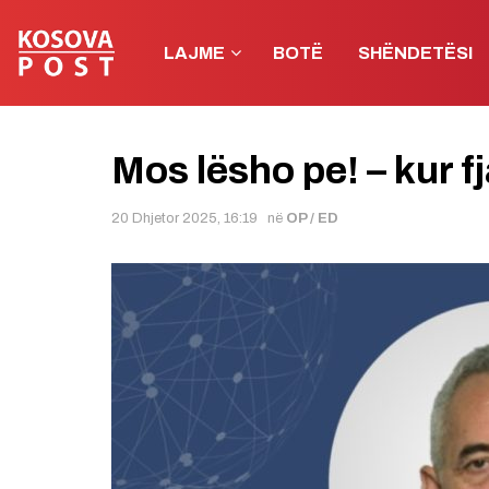
LAJME
BOTË
SHËNDETËSI
Mos lësho pe! – kur 
20 Dhjetor 2025, 16:19
në
OP / ED