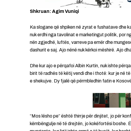
Shkruan: Agim Vuniqi
Ka slogane që shpiken në zyrat e fushatave dhe ka
nuk erdhi nga tavolinat e marketingut politik, por n
nën zgjedhë, luftës, varreve pa emër dhe mungesës 
dashurit e saj. Ajo nënë nuk kërkoi mëshirë. Ajo d
Dhe kur ajo e përqafoi Albin Kurtin, nuk ishte përqa
birit të radhës të këtij vendi dhe i thotë: kur je në
e shekujve. Dy fjalë që përmbledhin fatin e Kosov
“Mos lësho pe” është thirrje për dinjitet, jo për kon
këmbëngulje në të drejtën, jo kokëfortësi boshe. Ës