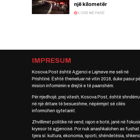
një kilometër
5 ORË MË PARË
IMPRESUM
Kosova Post është Agjenci e Lajmeve me seli në
Prishtinë. Është themeluar në vitin 2016, duke pasur pë
mision informimin e drejtë e të paanshëm.
Për rrjedhojë, prej vitesh, Kosova Post, është shndërru
në një dritare të besueshme, nëpërmjet së cilës
informohen qytetarët.
Zhvillimet politike në vend, rajon e botë, janë në fokusi
kryesor të agjencisë. Por nuk anashkalohen as fushat
tjera si: kultura, ekonomia, sporti, shëndetësia, shkenc