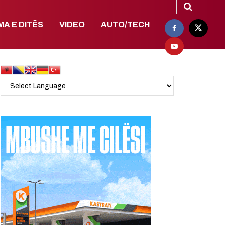
MA E DITËS
VIDEO
AUTO/TECH