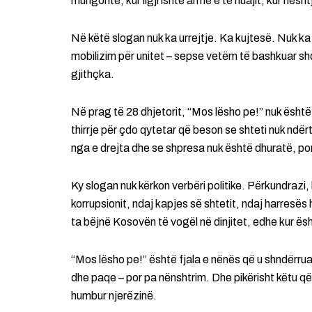
mungonte, kur ligji ishte armë e të huajit, kur hesh
Në këtë slogan nuk ka urrejtje. Ka kujtesë. Nuk ka 
mobilizim për unitet – sepse vetëm të bashkuar sh
gjithçka.
Në prag të 28 dhjetorit, “Mos lësho pe!” nuk është
thirrje për çdo qytetar që beson se shteti nuk ndër
nga e drejta dhe se shpresa nuk është dhuratë, po
Ky slogan nuk kërkon verbëri politike. Përkundrazi
korrupsionit, ndaj kapjes së shtetit, ndaj harresë
ta bëjnë Kosovën të vogël në dinjitet, edhe kur ësht
“Mos lësho pe!” është fjala e nënës që u shndërrua 
dhe paqe – por pa nënshtrim. Dhe pikërisht këtu që
humbur njerëzinë.