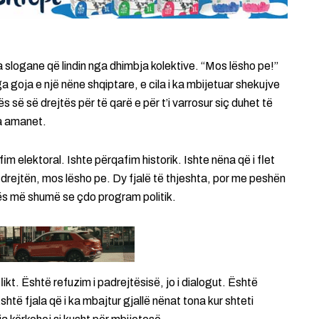
 slogane që lindin nga dhimbja kolektive. “Mos lësho pe!”
ga goja e një nëne shqiptare, e cila i ka mbijetuar shekujve
së së drejtës për të qarë e për t’i varrosur siç duhet të
ha amanet.
fim elektoral. Ishte përqafim historik. Ishte nëna që i flet
 të drejtën, mos lësho pe. Dy fjalë të thjeshta, por me peshën
ës më shumë se çdo program politik.
flikt. Është refuzim i padrejtësisë, jo i dialogut. Është
htë fjala që i ka mbajtur gjallë nënat tona kur shteti