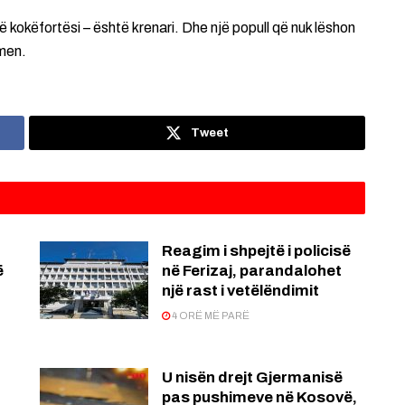
të kokëfortësi – është krenari. Dhe një popull që nuk lëshon
hmen.
Tweet
Reagim i shpejtë i policisë
ë
në Ferizaj, parandalohet
një rast i vetëlëndimit
4 ORË MË PARË
U nisën drejt Gjermanisë
pas pushimeve në Kosovë,