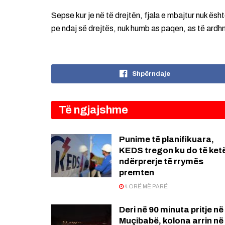
Sepse kur je në të drejtën, fjala e mbajtur nuk ësh
pe ndaj së drejtës, nuk humb as paqen, as të ard
Shpërndaje
Të ngjajshme
Punime të planifikuara,
KEDS tregon ku do të ket
ndërprerje të rrymës
premten
4 ORË MË PARË
Deri në 90 minuta pritje në
Muçibabë, kolona arrin në