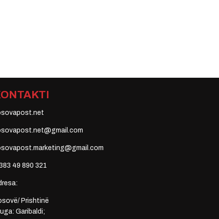
KONTAKTI
osovapost.net
osovapost.net@gmail.com
osovapost.marketing@gmail.com
383 49 890 321
dresa:
sovë/ Prishtinë
uga: Garibaldi;