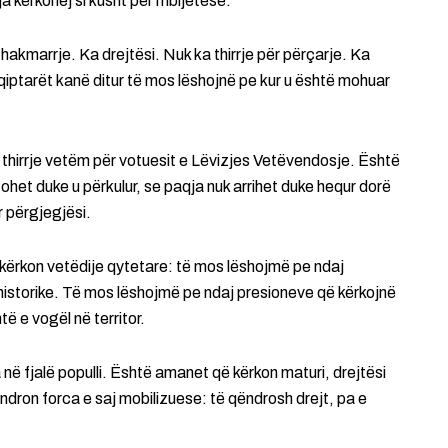
tja kërkohej si kusht për mbijetesë.
hakmarrje. Ka drejtësi. Nuk ka thirrje për përçarje. Ka
qiptarët kanë ditur të mos lëshojnë pe kur u është mohuar
 thirrje vetëm për votuesit e Lëvizjes Vetëvendosje. Është
tohet duke u përkulur, se paqja nuk arrihet duke hequr dorë
r përgjegjësi.
, kërkon vetëdije qytetare: të mos lëshojmë pe ndaj
s historike. Të mos lëshojmë pe ndaj presioneve që kërkojnë
ë e vogël në territor.
në fjalë populli. Është amanet që kërkon maturi, drejtësi
ndron forca e saj mobilizuese: të qëndrosh drejt, pa e