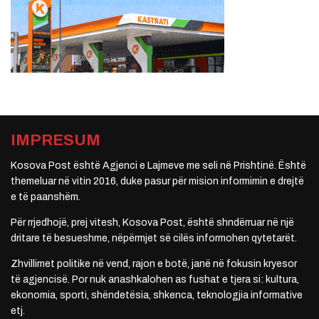
IMPRESUM
Kosova Post është Agjenci e Lajmeve me seli në Prishtinë. Është
themeluar në vitin 2016, duke pasur për mision informimin e drejtë
e të paanshëm.
Për rrjedhojë, prej vitesh, Kosova Post, është shndërruar në një
dritare të besueshme, nëpërmjet së cilës informohen qytetarët.
Zhvillimet politike në vend, rajon e botë, janë në fokusin kryesor
të agjencisë. Por nuk anashkalohen as fushat e tjera si: kultura,
ekonomia, sporti, shëndetësia, shkenca, teknologjia informative
etj.