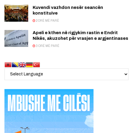
Kuvendi vazhdon nesër seancën
konstituive
2 ORË MË PARË
Apeli e kthen në rigjykim rastin e Endrit
Nikës, akuzohet për vrasjen e argjentinases
3 ORË MË PARË