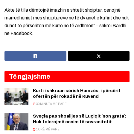
Akte të tilla dëmtojnë imazhin e shtetit shqiptar, cenojnë
marrëdhëniet mes shqiptarëve në të dy anët e kufirit dhe nuk
duhet të përsëriten më kurrë në të ardhmen” – shkroi Bardhi
ne Facebook.
Të ngjajshme
Kurti i shkruan sërish Hamzës, i përsërit
ofertën për rokadë në Kuvend
30 MINUTA MË PARË
Sveçla pas shpalljes së Luçiqit `non grata`:
Nuk tolerojmë cenim të sovranitetit
1 ORË MË PARË