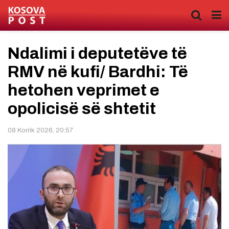
Ndalimi i deputetëve të
RMV në kufi/ Bardhi: Të
hetohen veprimet e
opolicisë së shtetit
08 Korrik 2026, 20:57