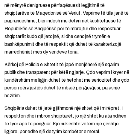
në mënyrë denigruese përfaqësuesit legjitimë të
shqiptarëve të Maqedonisë së Veriut. Veprime të tilla janë të
papranueshme, bien ndesh me detyrimet kushtetuese të
Republikës së Shqipërisë për të mbrojtur dhe respektuar
shqiptarët kudo që jetojnë, si dhe cenojnë frymën e
bashkëpunimit dhe të respektit që duhet të karakterizojë
marrëdhëniet mes dy vendeve tona.
Kërkoj që Policia e Shtetit të japë menjëherë një sqarim
publik dhe transparent për këtë ngjarje. Çdo veprim i kryer në
kundërshtim me ligjin duhet të hetohet me seriozitet dhe çdo
person përgjegjës duhet të mbajë përgjegjësi, pa asnjë
hezitim.
Shqipëria duhet të jetë gjithmonë një shtet që i mirëpret, i
respekton dhe i mbron shqiptarët, jo një shtet ku ata ndihen
të fyer apo të penguar. Kjo nuk është vetëm një çështje
ligjore, por edhe një detyrim kombëtar e moral.