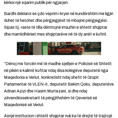
kërkoi një sqarim publik për ngjarjen.
Bardhi deklaroi se çdo veprim i kryer në kundërshtim me ligjin
duhet të hetohet dhe përgjegjësit të mbajnë përgjegjësi.
Sipas tij, raste të tilla dëmtojnë imazhin e shtetit shqiptar
dhe marrëdhëniet mes shqiptarëve në të dy anët e kufirit.
“Dënoj me forcën më të madhe sjelljen e Policisë së Shtetit
në pikën e kalimit kufitar ndaj disa kolegëve deputetë nga
Maqedonia e Veriut, konkretisht ndaj shefit të Grupit
Parlamentar të VLEN-it, deputetit Bekim Qoku, deputetëve
Adnan Azizi dhe Hasim Murtezani, si dhe ndaj
zëvendëssekretarit të përgjithshëm të Qeverisë së
Maqedonisë së Veriut.
Asnjë institucion i shtetit shqiptar nuk ka të drejtë të trajtojë