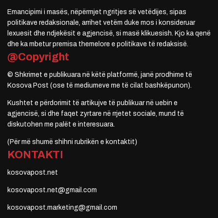
Emancipimi i masës, nëpërmjet ngritjes së vetëdijes, sipas
politikave redaksionale, arrihet vetëm duke mos i konsideruar
lexuesit dhe ndjekësit e agjencisë, si masë klikuesish. Kjo ka qenë
dhe ka mbetur premisa themelore e politikave të redaksisë.
@Copyright
© Shkrimet e publikuara në këtë platformë, janë prodhime të
Kosova Post (ose të mediumeve me të cilat bashkëpunon).
Kushtet e përdorimit të artikujve të publikuar në uebin e
agjencisë, si dhe faqet zyrtare në rrjetet sociale, mund të
diskutohen me palët e interesuara.
(Për më shumë shihni rubrikën e kontaktit)
KONTAKTI
kosovapost.net
kosovapost.net@gmail.com
kosovapost.marketing@gmail.com