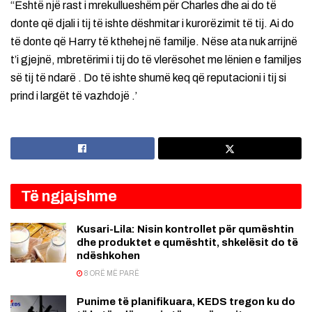
“Është një rast i mrekullueshëm për Charles dhe ai do të
donte që djali i tij të ishte dëshmitar i kurorëzimit të tij. Ai do
të donte që Harry të kthehej në familje. Nëse ata nuk arrijnë
t’i gjejnë, mbretërimi i tij do të vlerësohet me lënien e familjes
së tij të ndarë . Do të ishte shumë keq që reputacioni i tij si
prind i largët të vazhdojë .’
Të ngjajshme
Kusari-Lila: Nisin kontrollet për qumështin
dhe produktet e qumështit, shkelësit do të
ndëshkohen
8 ORË MË PARË
Punime të planifikuara, KEDS tregon ku do