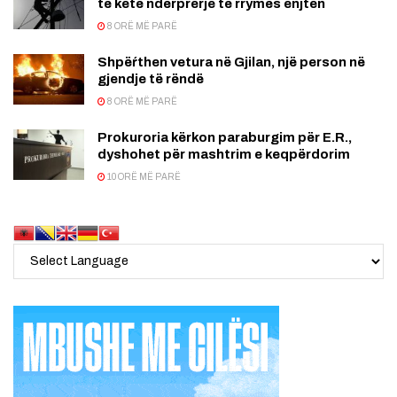
të ketë ndërprerje të rrymës enjten
8 ORË MË PARË
Shpëŕthen vetura në Gjilan, një person në
gjendje të rëndë
8 ORË MË PARË
Prokuroria kërkon paraburgim për E.R.,
dyshohet për mashtrim e keqpërdorim
10 ORË MË PARË