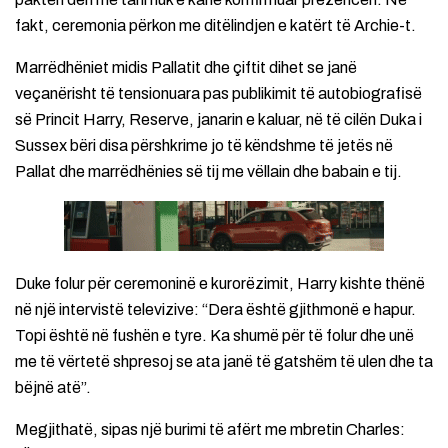
fakt, ceremonia përkon me ditëlindjen e katërt të Archie-t.
Marrëdhëniet midis Pallatit dhe çiftit dihet se janë
veçanërisht të tensionuara pas publikimit të autobiografisë
së Princit Harry, Reserve, janarin e kaluar, në të cilën Duka i
Sussex bëri disa përshkrime jo të këndshme të jetës në
Pallat dhe marrëdhënies së tij me vëllain dhe babain e tij.
Duke folur për ceremoninë e kurorëzimit, Harry kishte thënë
në një intervistë televizive: “Dera është gjithmonë e hapur.
Topi është në fushën e tyre. Ka shumë për të folur dhe unë
me të vërtetë shpresoj se ata janë të gatshëm të ulen dhe ta
bëjnë atë”.
Megjithatë, sipas një burimi të afërt me mbretin Charles: