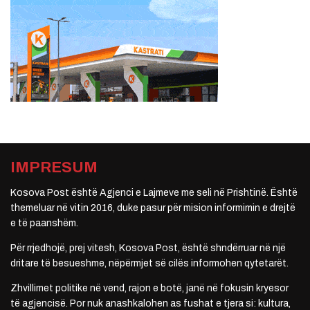
IMPRESUM
Kosova Post është Agjenci e Lajmeve me seli në Prishtinë. Është
themeluar në vitin 2016, duke pasur për mision informimin e drejtë
e të paanshëm.
Për rrjedhojë, prej vitesh, Kosova Post, është shndërruar në një
dritare të besueshme, nëpërmjet së cilës informohen qytetarët.
Zhvillimet politike në vend, rajon e botë, janë në fokusin kryesor
të agjencisë. Por nuk anashkalohen as fushat e tjera si: kultura,