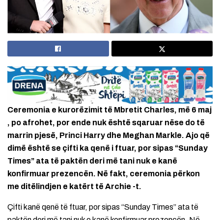
Ceremonia e kurorëzimit të Mbretit Charles, më 6 maj
, po afrohet, por ende nuk është sqaruar nëse do të
marrin pjesë, Princi Harry dhe Meghan Markle. Ajo që
dimë është se çifti ka qenë i ftuar, por sipas “Sunday
Times” ata të paktën deri më tani nuk e kanë
konfirmuar prezencën. Në fakt, ceremonia përkon
me ditëlindjen e katërt të Archie -t.
Çifti kanë qenë të ftuar, por sipas “Sunday Times” ata të
paktën deri më tani nuk e kanë konfirmuar prezencën. Në