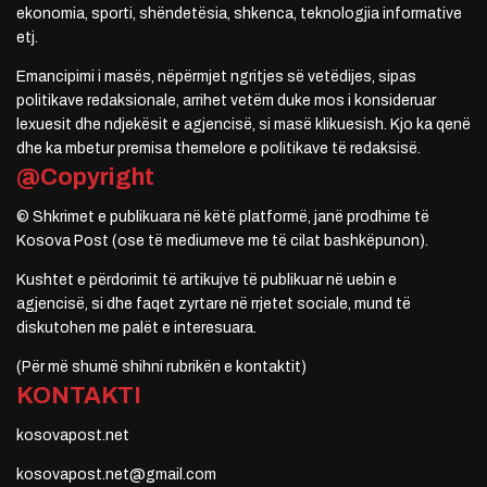
ekonomia, sporti, shëndetësia, shkenca, teknologjia informative
etj.
Emancipimi i masës, nëpërmjet ngritjes së vetëdijes, sipas
politikave redaksionale, arrihet vetëm duke mos i konsideruar
lexuesit dhe ndjekësit e agjencisë, si masë klikuesish. Kjo ka qenë
dhe ka mbetur premisa themelore e politikave të redaksisë.
@Copyright
© Shkrimet e publikuara në këtë platformë, janë prodhime të
Kosova Post (ose të mediumeve me të cilat bashkëpunon).
Kushtet e përdorimit të artikujve të publikuar në uebin e
agjencisë, si dhe faqet zyrtare në rrjetet sociale, mund të
diskutohen me palët e interesuara.
(Për më shumë shihni rubrikën e kontaktit)
KONTAKTI
kosovapost.net
kosovapost.net@gmail.com