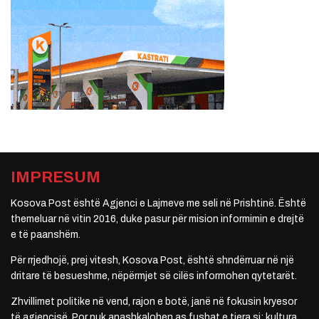
IMPRESUM
Kosova Post është Agjenci e Lajmeve me seli në Prishtinë. Është
themeluar në vitin 2016, duke pasur për mision informimin e drejtë
e të paanshëm.
Për rrjedhojë, prej vitesh, Kosova Post, është shndërruar në një
dritare të besueshme, nëpërmjet së cilës informohen qytetarët.
Zhvillimet politike në vend, rajon e botë, janë në fokusin kryesor
të agjencisë. Por nuk anashkalohen as fushat e tjera si: kultura,