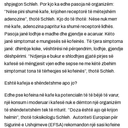
shpjegon Schleh. Por kjo ka edhe pasoja në organizëm:
“Nëse pini shumë kafe, krijohen receptorë të mëtejshëm
adenozine”, thotë Schleh. Kjo do të thotë: Nëse nuk merr
më kafe, adenozina papritur ka shumë receptorë lidhës.
Pasoja janë lodhje e madhe dhe gjendje e acaruar. Këto
janë simptomat e mungesës së kofeinës. Të tjera simptoma
janë: dhimbje koke, vështirësi në përqendrim, lodhje, gjendje
dëshpërimi. “Ndjenja e bukur e shlodhjes gjatë pirjes së
kafesë së mëngjesit vjen edhe sepse ne me këtë zbehim
simptomat tona të tërheqjes së kofeinës”, thotë Schleh.
Eshtë kafeja e shëndetshme apo jo?
Edhe pse kofeina në kafe ka potencialin të të bëjë të varur,
një konsum i moderuar i kafesë nuk e dëmton një organizëm
të shëndetetshëm tek të rriturit. “Doza është ajo që krijon
helmin”, thotë toksikologu Schleh. Autoriteti Europian për
Sigurinë e Ushqimeve (EFSA) rekomandon një sasi kofeine