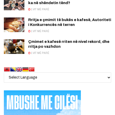
ka në shëndetin tënd?
1 VIT MË PARË
Rritja e çmimit të bukës e kafesë, Autoriteti
i Konkurrencës në terren
1 VIT MË PARË
Çmimet e kafesë rriten në nivel rekord, dhe
rritja po vazhdon
1 VIT MË PARË