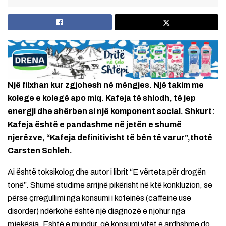
Një filxhan kur zgjohesh në mëngjes. Një takim me
kolege e kolegë apo miq. Kafeja të shlodh, të jep
energji dhe shërben si një komponent social. Shkurt:
Kafeja është e pandashme në jetën e shumë
njerëzve, “Kafeja definitivisht të bën të varur”,thotë
Carsten Schleh.
Ai është toksikolog dhe autor i librit “E vërteta për drogën
tonë”. Shumë studime arrijnë pikërisht në ktë konkluzion, se
përse çrregullimi nga konsumi i kofeinës (caffeine use
disorder) ndërkohë është një diagnozë e njohur nga
mjekësia. Eshtë e mundur, që konsumi vitet e ardhshme do