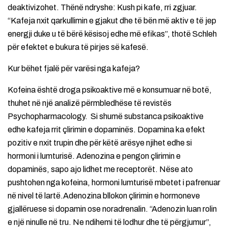
deaktivizohet. Thënë ndryshe: Kush pi kafe, rri zgjuar.
“Kafeja nxit qarkullimin e gjakut dhe të bën më aktiv e të jep
energji duke u të bërë kësisoj edhe më efikas”, thotë Schleh
për efektet e bukura të pirjes së kafesë.
Kur bëhet fjalë për varësi nga kafeja?
Kofeina është droga psikoaktive më e konsumuar në botë,
thuhet në një analizë përmbledhëse të revistës
Psychopharmacology. Si shumë substanca psikoaktive
edhe kafeja rrit çlirimin e dopaminës. Dopamina ka efekt
pozitiv e nxit trupin dhe për këtë arësye njihet edhe si
hormoni i lumturisë. Adenozina e pengon çlirimin e
dopaminës, sapo ajo lidhet me receptorët. Nëse ato
pushtohen nga kofeina, hormoni lumturisë mbetet i pafrenuar
në nivel të lartë.Adenozina bllokon çlirimin e hormoneve
gjallëruese si dopamin ose noradrenalin. “Adenozin luan rolin
e një ninulle në tru. Ne ndihemi të lodhur dhe të përgjumur”,