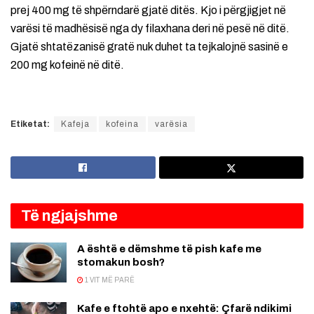
prej 400 mg të shpërndarë gjatë ditës. Kjo i përgjigjet në
varësi të madhësisë nga dy filaxhana deri në pesë në ditë.
Gjatë shtatëzanisë gratë nuk duhet ta tejkalojnë sasinë e
200 mg kofeinë në ditë.
Etiketat:
Kafeja
kofeina
varësia
Të ngjajshme
A është e dëmshme të pish kafe me
stomakun bosh?
1 VIT MË PARË
Kafe e ftohtë apo e nxehtë: Çfarë ndikimi