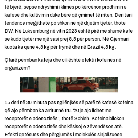
të bjerë, sepse ndryshimi i klimës po kërcënon prodhimin e
kafesë dhe kultivimin duke bërë që çmimet të rriten. Deri tani
tendenca megjithatë po shkon në një drjetim tjetër, thote
DW. Në Luksemburg në vitin 2023 është pirë më shumë kafe
se kudo tjetër me një sasi prej 8,5 për person. Në Gjermani
kuota ka qenë 4,8 kg për frymë dhe në Brazil 4,5 kg.
Çfarë përmban kafeja dhe cili është efekti i kofeinës në
organizëm?
15 deri në 30 minuta pas ngllënjkës së parë të kafesë kofeina
që ajo përmban ka arritur në tru. “Atje ajo lidhet me
receptorët e adenozinës”, thotë Schleh. Kofeina bllokon
receptorët e adenozinës dhe kësisoj e zëvendëson atë.
Efekti qetësues dhe përgjumës i molekulës sinjalizuese