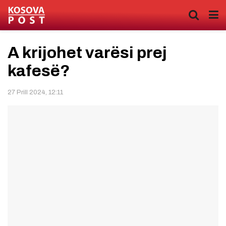
A krijohet varësi prej
kafesë?
27 Prill 2024, 12:11