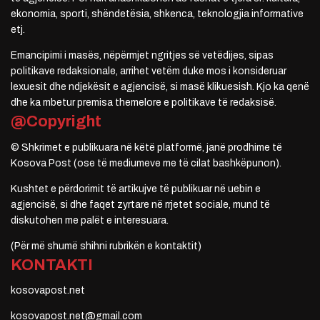
ekonomia, sporti, shëndetësia, shkenca, teknologjia informative
etj.
Emancipimi i masës, nëpërmjet ngritjes së vetëdijes, sipas
politikave redaksionale, arrihet vetëm duke mos i konsideruar
lexuesit dhe ndjekësit e agjencisë, si masë klikuesish. Kjo ka qenë
dhe ka mbetur premisa themelore e politikave të redaksisë.
@Copyright
© Shkrimet e publikuara në këtë platformë, janë prodhime të
Kosova Post (ose të mediumeve me të cilat bashkëpunon).
Kushtet e përdorimit të artikujve të publikuar në uebin e
agjencisë, si dhe faqet zyrtare në rrjetet sociale, mund të
diskutohen me palët e interesuara.
(Për më shumë shihni rubrikën e kontaktit)
KONTAKTI
kosovapost.net
kosovapost.net@gmail.com