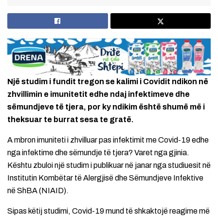
Një studim i fundit tregon se kalimi i Covidit ndikon në
zhvillimin e imunitetit edhe ndaj infektimeve dhe
sëmundjeve të tjera, por ky ndikim është shumë më i
theksuar te burrat sesa te gratë.
A mbron imuniteti i zhvilluar pas infektimit me Covid-19 edhe
nga infektime dhe sëmundje të tjera? Varet nga gjinia.
Kështu zbuloi një studim i publikuar në janar nga studiuesit në
Institutin Kombëtar të Alergjisë dhe Sëmundjeve Infektive
në ShBA (NIAID).
Sipas këtij studimi, Covid-19 mund të shkaktojë reagime më