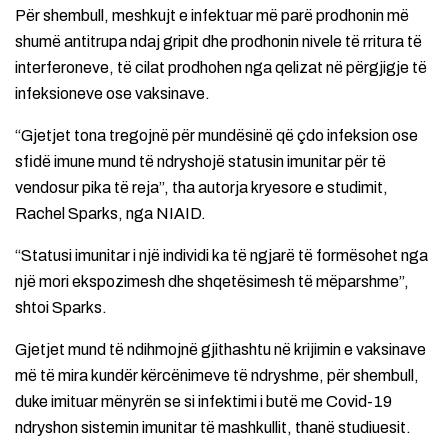
Për shembull, meshkujt e infektuar më parë prodhonin më
shumë antitrupa ndaj gripit dhe prodhonin nivele të rritura të
interferoneve, të cilat prodhohen nga qelizat në përgjigje të
infeksioneve ose vaksinave.
“Gjetjet tona tregojnë për mundësinë që çdo infeksion ose
sfidë imune mund të ndryshojë statusin imunitar për të
vendosur pika të reja”, tha autorja kryesore e studimit,
Rachel Sparks, nga NIAID.
“Statusi imunitar i një individi ka të ngjarë të formësohet nga
një mori ekspozimesh dhe shqetësimesh të mëparshme”,
shtoi Sparks.
Gjetjet mund të ndihmojnë gjithashtu në krijimin e vaksinave
më të mira kundër kërcënimeve të ndryshme, për shembull,
duke imituar mënyrën se si infektimi i butë me Covid-19
ndryshon sistemin imunitar të mashkullit, thanë studiuesit.