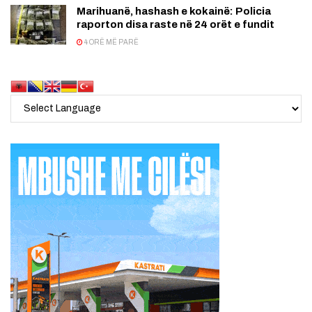
Marihuanë, hashash e kokainë: Policia
raporton disa raste në 24 orët e fundit
4 ORË MË PARË