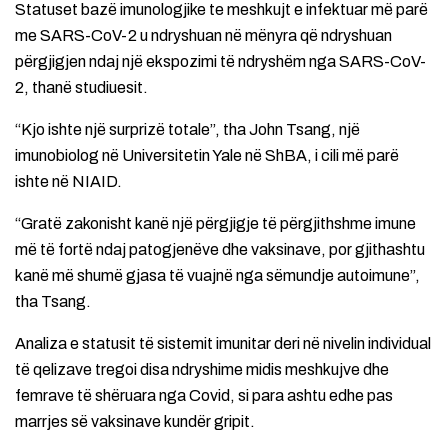
Statuset bazë imunologjike te meshkujt e infektuar më parë
me SARS-CoV-2 u ndryshuan në mënyra që ndryshuan
përgjigjen ndaj një ekspozimi të ndryshëm nga SARS-CoV-
2, thanë studiuesit.
“Kjo ishte një surprizë totale”, tha John Tsang, një
imunobiolog në Universitetin Yale në ShBA, i cili më parë
ishte në NIAID.
“Gratë zakonisht kanë një përgjigje të përgjithshme imune
më të fortë ndaj patogjenëve dhe vaksinave, por gjithashtu
kanë më shumë gjasa të vuajnë nga sëmundje autoimune”,
tha Tsang.
Analiza e statusit të sistemit imunitar deri në nivelin individual
të qelizave tregoi disa ndryshime midis meshkujve dhe
femrave të shëruara nga Covid, si para ashtu edhe pas
marrjes së vaksinave kundër gripit.