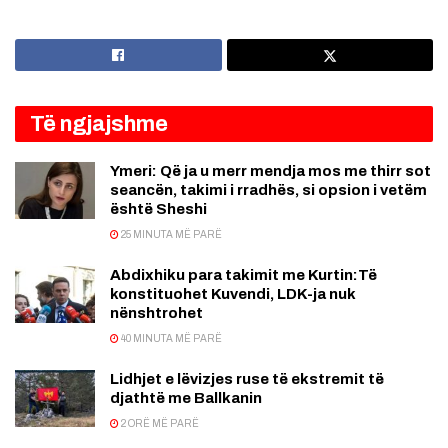
Të ngjajshme
Ymeri: Që ja u merr mendja mos me thirr sot
seancën, takimi i rradhës, si opsion i vetëm
është Sheshi
25 MINUTA MË PARË
Abdixhiku para takimit me Kurtin:Të
konstituohet Kuvendi, LDK-ja nuk
nënshtrohet
40 MINUTA MË PARË
Lidhjet e lëvizjes ruse të ekstremit të
djathtë me Ballkanin
2 ORË MË PARË