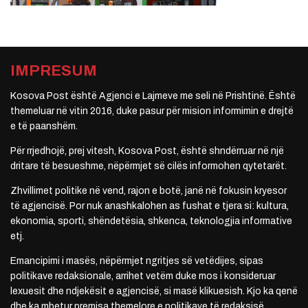
IMPRESUM
Kosova Post është Agjenci e Lajmeve me seli në Prishtinë. Është
themeluar në vitin 2016, duke pasur për mision informimin e drejtë
e të paanshëm.
Për rrjedhojë, prej vitesh, Kosova Post, është shndërruar në një
dritare të besueshme, nëpërmjet së cilës informohen qytetarët.
Zhvillimet politike në vend, rajon e botë, janë në fokusin kryesor
të agjencisë. Por nuk anashkalohen as fushat e tjera si: kultura,
ekonomia, sporti, shëndetësia, shkenca, teknologjia informative
etj.
Emancipimi i masës, nëpërmjet ngritjes së vetëdijes, sipas
politikave redaksionale, arrihet vetëm duke mos i konsideruar
lexuesit dhe ndjekësit e agjencisë, si masë klikuesish. Kjo ka qenë
dhe ka mbetur premisa themelore e politikave të redaksisë.