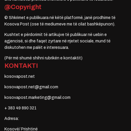
@Copyright
© Shkrimet e publikuara në këtë platformë, janë prodhime të
Kosova Post (ose të mediumeve me të cilat bashkëpunon).
Kushtet e përdorimit të artikujve të publikuar në uebin e
agjencisë, si dhe faqet zyrtare në rrjetet sociale, mund të
diskutohen me palët e interesuara.
(Për më shumë shihni rubrikën e kontaktit)
KONTAKTI
kosovapost.net
kosovapost.net@gmail.com
kosovapost.marketing@gmail.com
+ 383 49 890 321
Adresa:
Kosovë/ Prishtinë