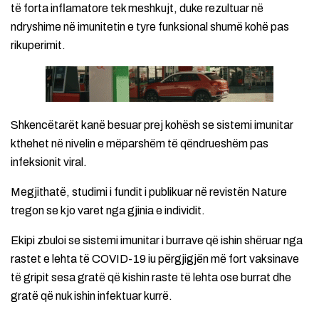
të forta inflamatore tek meshkujt, duke rezultuar në
ndryshime në imunitetin e tyre funksional shumë kohë pas
rikuperimit.
Shkencëtarët kanë besuar prej kohësh se sistemi imunitar
kthehet në nivelin e mëparshëm të qëndrueshëm pas
infeksionit viral.
Megjithatë, studimi i fundit i publikuar në revistën Nature
tregon se kjo varet nga gjinia e individit.
Ekipi zbuloi se sistemi imunitar i burrave që ishin shëruar nga
rastet e lehta të COVID-19 iu përgjigjën më fort vaksinave
të gripit sesa gratë që kishin raste të lehta ose burrat dhe
gratë që nuk ishin infektuar kurrë.