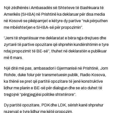
Një zëdhënës i Ambasadës së Shteteve të Bashkuara të
Amerikës (SHBA) në Prishtinë ka deklaruar për disa media
në Kosovë se pikëpamjet e këtyre dy partive “nuk përputhen
me mbështetjen e SHBA-së për propozimin”.
“Jemi të shqetësuar me deklaratat e bëra nga drejtues dhe
zyrtarë të partive opozitare që shprehin kundërshtimin e tyre
ndaj propozimit të BE-së”, thuhet në deklaratën e publikuar
më 6 mars.
Një ditë më pas, ambasadori i Gjermanisë në Prishtinë, Jorn
Rohde, duke folur për transmetuesin publik, Radio Kosova,
ka thënë se pret që partitë opozitare të jenë konstruktive
lidhur me planin e BE-së për dialogun dhe se ato duhet të
tregojnë “përgjegjësi politike shtetërore”.
Dy partitë opozitare, PDK dhe LDK, sërish kanë shprehur
rezervat e tyre lidhur me këtë propozim.