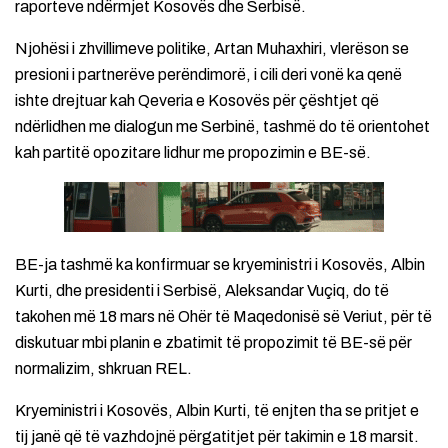
raporteve ndërmjet Kosovës dhe Serbisë.
Njohësi i zhvillimeve politike, Artan Muhaxhiri, vlerëson se
presioni i partnerëve perëndimorë, i cili deri vonë ka qenë
ishte drejtuar kah Qeveria e Kosovës për çështjet që
ndërlidhen me dialogun me Serbinë, tashmë do të orientohet
kah partitë opozitare lidhur me propozimin e BE-së.
BE-ja tashmë ka konfirmuar se kryeministri i Kosovës, Albin
Kurti, dhe presidenti i Serbisë, Aleksandar Vuçiq, do të
takohen më 18 mars në Ohër të Maqedonisë së Veriut, për të
diskutuar mbi planin e zbatimit të propozimit të BE-së për
normalizim, shkruan REL.
Kryeministri i Kosovës, Albin Kurti, të enjten tha se pritjet e
tij janë që të vazhdojnë përgatitjet për takimin e 18 marsit.