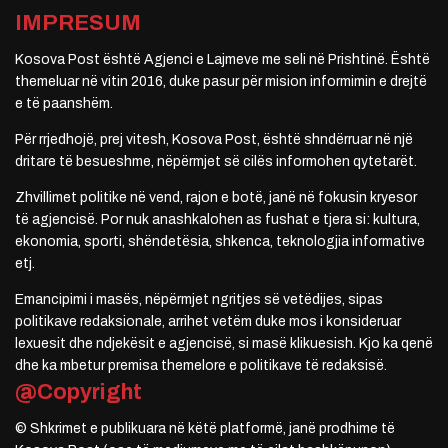
IMPRESUM
Kosova Post është Agjenci e Lajmeve me seli në Prishtinë. Është
themeluar në vitin 2016, duke pasur për mision informimin e drejtë
e të paanshëm.
Për rrjedhojë, prej vitesh, Kosova Post, është shndërruar në një
dritare të besueshme, nëpërmjet së cilës informohen qytetarët.
Zhvillimet politike në vend, rajon e botë, janë në fokusin kryesor
të agjencisë. Por nuk anashkalohen as fushat e tjera si: kultura,
ekonomia, sporti, shëndetësia, shkenca, teknologjia informative
etj.
Emancipimi i masës, nëpërmjet ngritjes së vetëdijes, sipas
politikave redaksionale, arrihet vetëm duke mos i konsideruar
lexuesit dhe ndjekësit e agjencisë, si masë klikuesish. Kjo ka qenë
dhe ka mbetur premisa themelore e politikave të redaksisë.
@Copyright
© Shkrimet e publikuara në këtë platformë, janë prodhime të