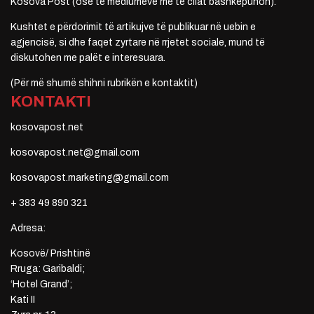
Kosova Post (ose të mediumeve me të cilat bashkëpunon).
Kushtet e përdorimit të artikujve të publikuar në uebin e
agjencisë, si dhe faqet zyrtare në rrjetet sociale, mund të
diskutohen me palët e interesuara.
(Për më shumë shihni rubrikën e kontaktit)
KONTAKTI
kosovapost.net
kosovapost.net@gmail.com
kosovapost.marketing@gmail.com
+ 383 49 890 321
Adresa:
Kosovë/ Prishtinë
Rruga: Garibaldi;
‘Hotel Grand’;
Kati II