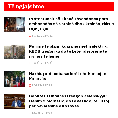
Të ngjajshme
Prótestuesit në Tiranë zhvendosen para
ambasadës së Serbisë dhe Ukrainës, thirrje
UÇK, UÇK
8 ORË MË PARË
Punime të planifikuara në rrjetin elektrik,
KEDS tregon ku do të ketë ndërprerje të
rrymës të hënën
8 ORË MË PARË
Haxhiu pret ambasadorët dhe konsujt e
Kosovës
9 ORË MË PARË
Deputeti i Ukrainës i reagon Zelenskyyt:
Gabim diplomatik, do të vazhdoj të luftoj
për pavarësinë e Kosovës
10 ORË MË PARË