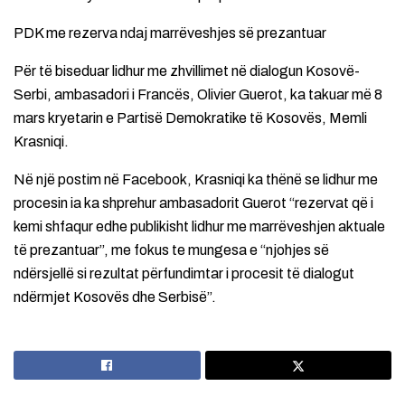
PDK me rezerva ndaj marrëveshjes së prezantuar
Për të biseduar lidhur me zhvillimet në dialogun Kosovë-
Serbi, ambasadori i Francës, Olivier Guerot, ka takuar më 8
mars kryetarin e Partisë Demokratike të Kosovës, Memli
Krasniqi.
Në një postim në Facebook, Krasniqi ka thënë se lidhur me
procesin ia ka shprehur ambasadorit Guerot “rezervat që i
kemi shfaqur edhe publikisht lidhur me marrëveshjen aktuale
të prezantuar”, me fokus te mungesa e “njohjes së
ndërsjellë si rezultat përfundimtar i procesit të dialogut
ndërmjet Kosovës dhe Serbisë”.