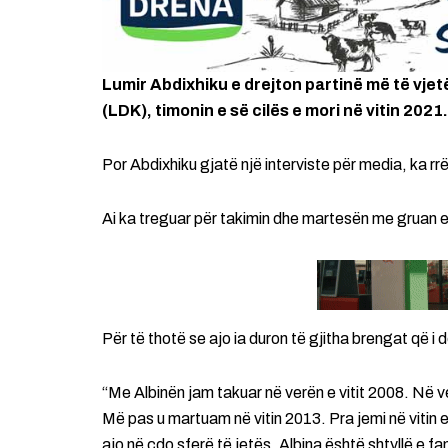
Lumir Abdixhiku e drejton partinë më të vje
(LDK), timonin e së cilës e mori në vitin 2021.
Por Abdixhiku gjatë një interviste për media, ka rrë
Ai ka treguar për takimin dhe martesën me gruan e t
Për të thotë se ajo ia duron të gjitha brengat që i 
“Me Albinën jam takuar në verën e vitit 2008. Në 
Më pas u martuam në vitin 2013. Pra jemi në vitin 
ajo në çdo sferë të jetës. Albina është shtyllë e 