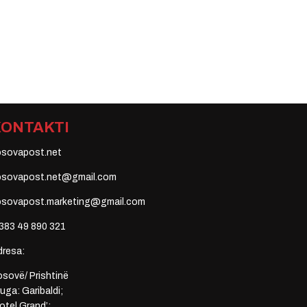
KONTAKTI
osovapost.net
osovapost.net@gmail.com
osovapost.marketing@gmail.com
383 49 890 321
dresa:
sovë/ Prishtinë
uga: Garibaldi;
otel Grand’;