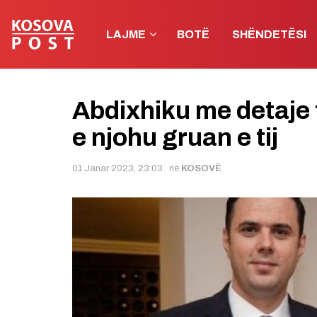
LAJME
BOTË
SHËNDETËSI
Abdixhiku me detaje t
e njohu gruan e tij
01 Janar 2023, 23:03
në
KOSOVË