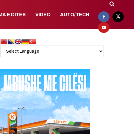
MA E DITËS
VIDEO
AUTO/TECH