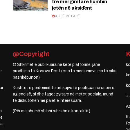
tre mërgimtarë humbin
jetën në aksiďent
4 ORË MË PARË
@Copyright
© Shkrimet e publikuara në këtë platformë, janë
k
r
prodhime të Kosova Post (ose të mediumeve me të cilat
k
bashkëpunon).
k
ar
Kushtet e përdorimit të artikujve të publikuar në uebin e
agjencisë, si dhe faqet zyrtare në rrjetet sociale, mund
+ 
të diskutohen me palët e interesuara.
A
n
(Për më shumë shihni rubrikën e kontaktit)
Ko
 e
Rr
a,
‘H