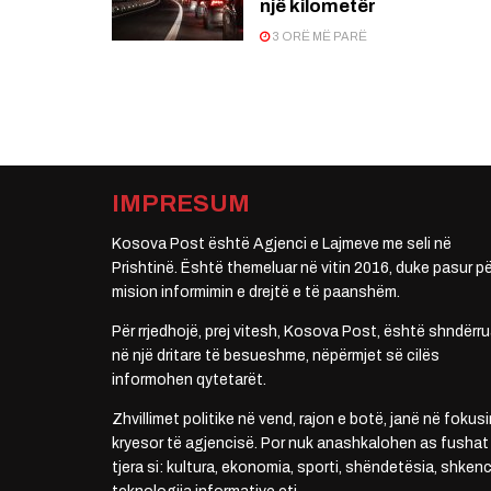
një kilometër
3 ORË MË PARË
IMPRESUM
Kosova Post është Agjenci e Lajmeve me seli në
Prishtinë. Është themeluar në vitin 2016, duke pasur pë
mision informimin e drejtë e të paanshëm.
Për rrjedhojë, prej vitesh, Kosova Post, është shndërru
në një dritare të besueshme, nëpërmjet së cilës
informohen qytetarët.
Zhvillimet politike në vend, rajon e botë, janë në fokusi
kryesor të agjencisë. Por nuk anashkalohen as fushat
tjera si: kultura, ekonomia, sporti, shëndetësia, shkenc