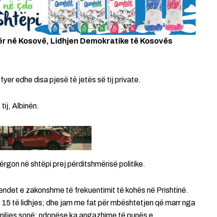
tër në Kosovë, Lidhjen Demokratike të Kosovës
fyer edhe disa pjesë të jetës së tij private.
ij, Albinën.
dërgon në shtëpi prej përditshmërisë politike.
vendet e zakonshme të frekuentimit të kohës në Prishtinë.
e 15 të lidhjes; dhe jam me fat për mbështetjen që marr nga
familjes sonë; ndonëse ka angazhime të punës e