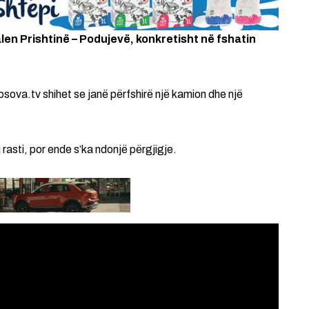
len Prishtinë – Podujevë, konkretisht në fshatin
sova.tv shihet se janë përfshirë një kamion dhe një
 rasti, por ende s’ka ndonjë përgjigje.