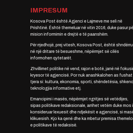
IMPRESUM
Kosova Post është Agjenci e Lajmeve me seli në
Prishtinë. Është themeluar në vitin 2016, duke pasur pë
mision informimin e drejtë e të paanshëm.
Për rrjedhojë, prej vitesh, Kosova Post, është shndërru
në një dritare të besueshme, nëpërmjet së cilës
informohen qytetarët.
Zhvillimet politike në vend, rajon e botë, janë në fokusi
kryesor të agjencisë. Por nuk anashkalohen as fushat
tjera si: kultura, ekonomia, sporti, shëndetësia, shkenc
teknologjia informative etj.
Emancipimi i masës, nëpërmjet ngritjes së vetëdijes,
sipas politikave redaksionale, arrihet vetëm duke mos i
konsideruar lexuesit dhe ndjekësit e agjencisë, si mas
klikuesish. Kjo ka qenë dhe ka mbetur premisa themelo
e politikave të redaksisë.