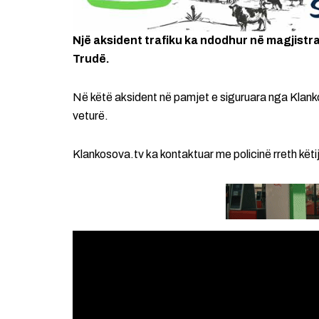
Një aksident trafiku ka ndodhur në magjistra
Trudë.
Në këtë aksident në pamjet e siguruara nga Klanko
veturë.
Klankosova.tv ka kontaktuar me policinë rreth këtij