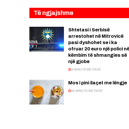
Të ngjajshme
Shtetasi i Serbisë
arrestohet në Mitrovicë
pasi dyshohet se i ka
ofruar 20 euro një polici n
këmbim të shmangies së
një gjobe
2 MINUTA MË PARË
Mos i pini ilaçet me lëngje
40 MINUTA MË PARË