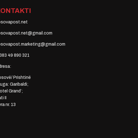
KONTAKTI
osovapost.net
osovapost.net@gmail.com
osovapost.marketing@gmail.com
383 49 890 321
dresa:
sovë/ Prishtinë
uga: Garibaldi;
otel Grand’;
ti II
ra nr. 13