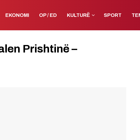
EKONOMI
OP / ED
KULTURË
SPORT
TE
len Prishtinë –