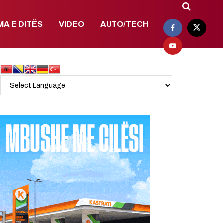
MA E DITËS
VIDEO
AUTO/TECH