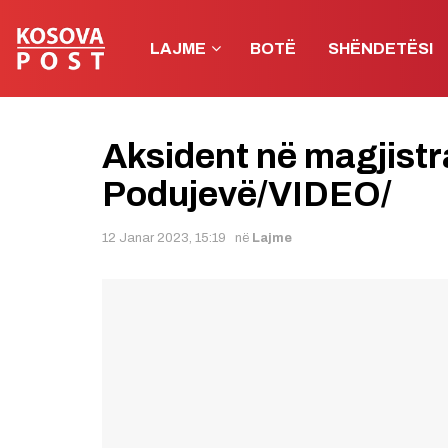
LAJME
BOTË
SHËNDETËSI
Aksident në magjistra
Podujevë/VIDEO/
12 Janar 2023, 15:19
në
Lajme