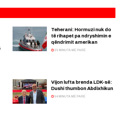
Teherani: Hormuzi nuk do
të rihapet pa ndryshimin e
qëndrimit amerikan
ë
25 MINUTA MË PARË
Vijon lufta brenda LDK-së:
Dushi thumbon Abdixhikun
54 MINUTA MË PARË