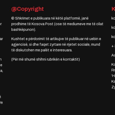
@Copyright
© Shkrimet e publikuara në këtë platformë, janë
k
r
prodhime të Kosova Post (ose të mediumeve me të cilat
k
bashkëpunon).
k
ar
Kushtet e përdorimit të artikujve të publikuar në uebin e
agjencisë, si dhe faqet zyrtare në rrjetet sociale, mund
+ 
të diskutohen me palët e interesuara.
A
n
(Për më shumë shihni rubrikën e kontaktit)
Ko
 e
Rr
a,
‘H
Ka
Zy
ë
re