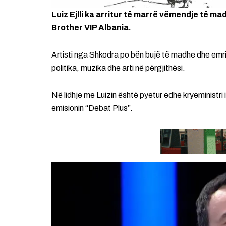
Luiz Ejlli ka arritur të marrë vëmendje të ma
Brother VIP Albania.
Artisti nga Shkodra po bën bujë të madhe dhe emri 
politika, muzika dhe arti në përgjithësi.
Në lidhje me Luizin është pyetur edhe kryeministri i 
emisionin “Debat Plus”.