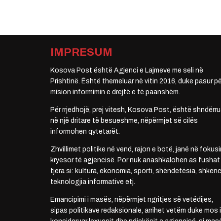
IMPRESUM
Kosova Post është Agjenci e Lajmeve me seli në
Prishtinë. Është themeluar në vitin 2016, duke pasur pë
mision informimin e drejtë e të paanshëm.
Për rrjedhojë, prej vitesh, Kosova Post, është shndërru
në një dritare të besueshme, nëpërmjet së cilës
informohen qytetarët.
Zhvillimet politike në vend, rajon e botë, janë në fokusi
kryesor të agjencisë. Por nuk anashkalohen as fushat
tjera si: kultura, ekonomia, sporti, shëndetësia, shkenc
teknologjia informative etj.
Emancipimi i masës, nëpërmjet ngritjes së vetëdijes,
sipas politikave redaksionale, arrihet vetëm duke mos i