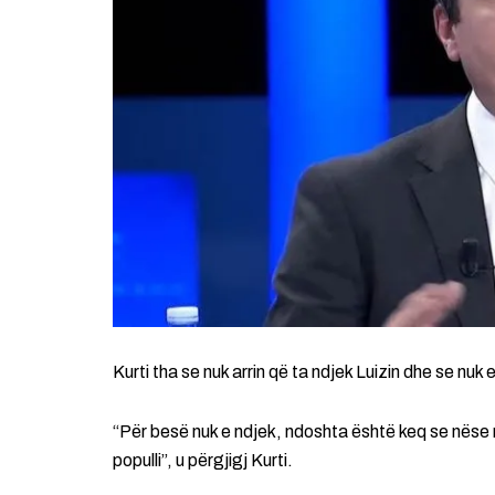
Kurti tha se nuk arrin që ta ndjek Luizin dhe se nuk
“Për besë nuk e ndjek, ndoshta është keq se nëse 
populli”, u përgjigj Kurti.