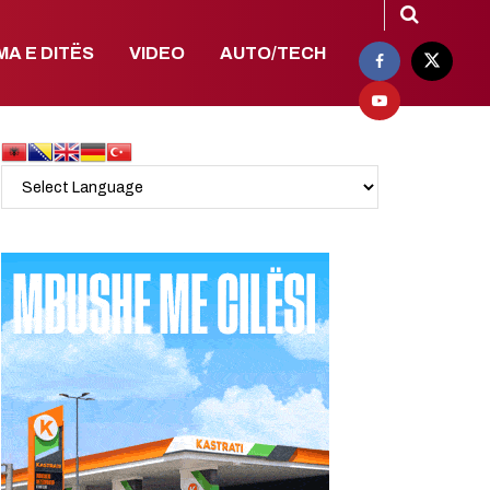
MA E DITËS
VIDEO
AUTO/TECH