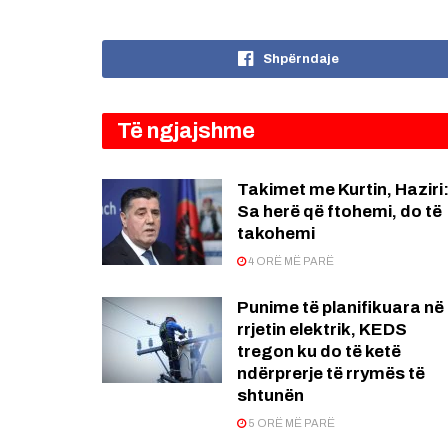
Shpërndaje
Të ngjajshme
Takimet me Kurtin, Haziri
Sa herë që ftohemi, do të
takohemi
4 ORË MË PARË
Punime të planifikuara në
rrjetin elektrik, KEDS
tregon ku do të ketë
ndërprerje të rrymës të
shtunën
5 ORË MË PARË