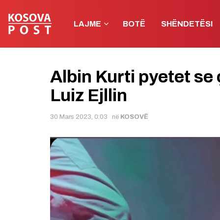
LAJME
BOTË
SHËNDETËSI
Albin Kurti pyetet se
Luiz Ejllin
30 Mars 2023, 0:03
në
KOSOVË