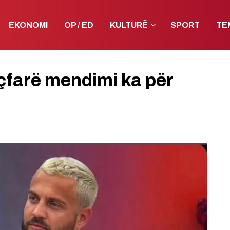
EKONOMI
OP / ED
KULTURË
SPORT
TE
 çfarë mendimi ka për