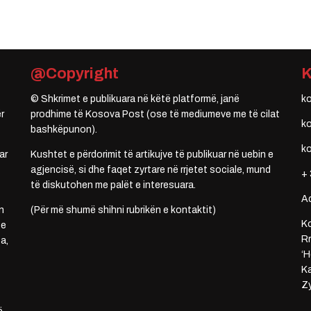
@Copyright
© Shkrimet e publikuara në këtë platformë, janë
k
r
prodhime të Kosova Post (ose të mediumeve me të cilat
k
bashkëpunon).
k
ar
Kushtet e përdorimit të artikujve të publikuar në uebin e
agjencisë, si dhe faqet zyrtare në rrjetet sociale, mund
+ 
të diskutohen me palët e interesuara.
A
n
(Për më shumë shihni rubrikën e kontaktit)
Ko
 e
Rr
a,
‘H
Ka
Zy