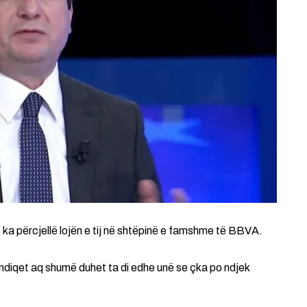
 e ka përcjellë lojën e tij në shtëpinë e famshme të BBVA.
ndiqet aq shumë duhet ta di edhe unë se çka po ndjek