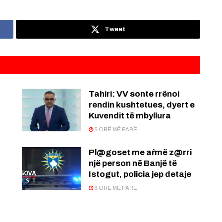
Tweet
:
Tahiri: VV sonte rrënoi
rendin kushtetues, dyert e
Kuvendit të mbyllura
5 ORË MË PARË
Pl@goset me aŕmë z@rri
një person në Banjë të
Istogut, policia jep detaje
6 ORË MË PARË