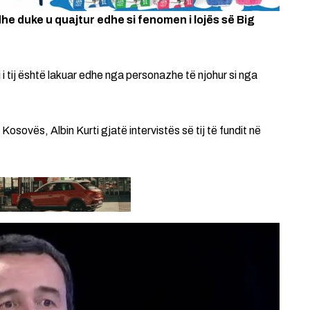
dhe duke u quajtur edhe si fenomen i lojës së Big
i tij është lakuar edhe nga personazhe të njohur si nga
Kosovës, Albin Kurti gjatë intervistës së tij të fundit në