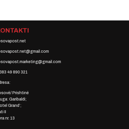
KONTAKTI
osovapost.net
osovapost.net@gmail.com
osovapost.marketing@gmail.com
383 49 890 321
dresa:
sovë/ Prishtinë
uga: Garibaldi;
otel Grand’;
ti II
ra nr. 13