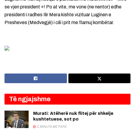
se vjen president »! Po at vite, me vone (ne nentor) edhe
presidenti i radhes Ilir Mera kishte vizituar Luginen e
Presheves (Medvegjë) i cili i prit me flamuj kombëtar.
Të ngjajshme
Murati: Atëherë nuk flitej për shkelje
kushtetuese, sot po
11 MINUTA MË PARË