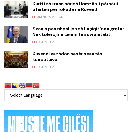
Kurti i shkruan sërish Hamzës, i përsërit
ofertën për rokadë në Kuvend
50 MINUTA MË PARË
Sveçla pas shpalljes së Luçiqit `non grata`:
Nuk tolerojmë cenim të sovranitetit
1 ORË MË PARË
Kuvendi vazhdon nesër seancën
konstituive
2 ORË MË PARË