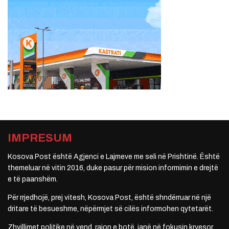
IMPRESUM
Kosova Post është Agjenci e Lajmeve me seli në Prishtinë. Është
themeluar në vitin 2016, duke pasur për mision informimin e drejtë
e të paanshëm.
Për rrjedhojë, prej vitesh, Kosova Post, është shndërruar në një
dritare të besueshme, nëpërmjet së cilës informohen qytetarët.
Zhvillimet politike në vend, rajon e botë, janë në fokusin kryesor