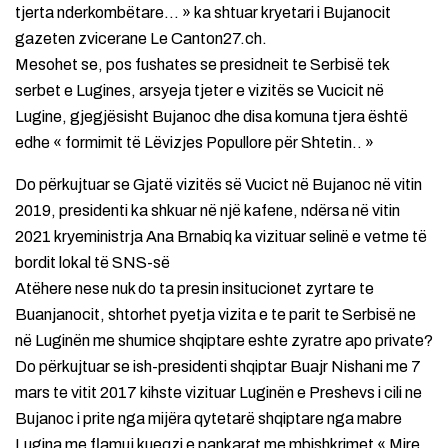
tjerta nderkombëtare… » ka shtuar kryetari i Bujanocit
gazeten zvicerane Le Canton27.ch.
Mesohet se, pos fushates se presidneit te Serbisë tek
serbet e Lugines, arsyeja tjeter e vizitës se Vucicit në
Lugine, gjegjësisht Bujanoc dhe disa komuna tjera është
edhe « formimit të Lëvizjes Popullore për Shtetin.. »
Do përkujtuar se Gjatë vizitës së Vucict në Bujanoc në vitin
2019, presidenti ka shkuar në një kafene, ndërsa në vitin
2021 kryeministrja Ana Brnabiq ka vizituar selinë e vetme të
bordit lokal të SNS-së
Atëhere nese nuk do ta presin insitucionet zyrtare te
Buanjanocit, shtorhet pyetja vizita e te parit te Serbisë ne
në Luginën me shumice shqiptare eshte zyratre apo private?
Do përkujtuar se ish-presidenti shqiptar Buajr Nishani me 7
mars te vitit 2017 kihste vizituar Luginën e Preshevs i cili ne
Bujanoc i prite nga mijëra qytetarë shqiptare nga mabre
Lugina me flamuj kueqzi e pankarat me mbishkrimet « Mire