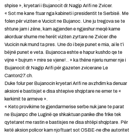
shpise », kryetari i Bujanocit dr.Nagip Arifi ne Zvicer.
« Sot me kane ftuar nga kabineti i presidentit te Serbisë. Me
folen për viziten e Vucicit ne Bujanoc. Une ju tregova se te
shtune jam i zëne, kam agjenden e ngjeshur meqë kame
akorduar shume me herët viziten zyrtare ne Zvicer dhe
Vucicin nuk mund ta pres. Une do i beje punet e mia, ai le t’i
bëjnë punet e veta. Bujanoca eshte e hapur kushdo qe te
vijne « bujrum » mire se vjene!.. » ka thëne njeriu numer nje i
Bujanocit dr.Nagip Arifi për gazeten zvicerane Le
Canton27.ch.
Duke folur per Bujanocin kryetari Arifi ne avzhdim ka denuar
aksioni e bastisjet e disa shtepive shqiptare ne emer te «
kerkimit te armeve ».
« Keto provikime te gjendarmerise serbe nuk jane te parat
ne Bujanpc dhe Luginë qe shkaktuan panike dhe frike tek
qytetaret me rastin e bastisjes ne disa shtëpi shqiptare. Për
ketë aksion policor kam njoftuart sot OSBE-ne dhe autoritet