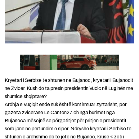
Kryetari i Serbise te shtunen ne Bujanoc, kryetari i Bujanocit
ne Zvicer. Kush do ta presin presidentin Vucic në Luginën me
shumice shqiptare?
Ardhja e Vuçiqit ende nuk është konfirmuar zyrtarisht, por
gazeta zvicerane Le Canton27.ch nga burimet nga
Bujanoca mësojnë se përgatitjet për pritjen e presidentit
serb jane ne perfundim e siper. Ndryshe kryetari i Serbise te
shtunen e ardhshme do te jete ne Bujanoc, kruse « zoti i