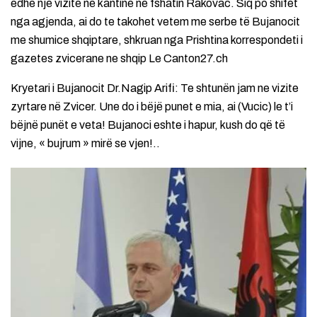
edhe një vizitë në kantinë në fshatin Rakovac. Siq po shifet
nga agjenda, ai do te takohet vetem me serbe të Bujanocit
me shumice shqiptare, shkruan nga Prishtina korrespondeti i
gazetes zvicerane ne shqip Le Canton27.ch
Kryetari i Bujanocit Dr.Nagip Arifi: Te shtunën jam ne vizite
zyrtare në Zvicer. Une do i bëjë punet e mia, ai (Vucic) le t’i
bëjnë punët e veta! Bujanoci eshte i hapur, kush do që të
vijne, « bujrum » mirë se vjen!..