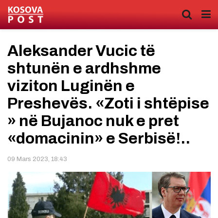
Aleksander Vucic të
shtunën e ardhshme
viziton Luginën e
Preshevës. «Zoti i shtëpise
» në Bujanoc nuk e pret
«domacinin» e Serbisë!..
09 Mars 2023, 18:43