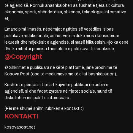
të agjencisë. Por nuk anashkalohen as fushat e tjera si: kultura,
ekonomia, sporti, shëndetësia, shkenca, teknologjia informative
etj.
Emancipimi i masës, nëpërmjet ngritjes së vetëdijes, sipas
politikave redaksionale, arrihet vetëm duke mos i konsideruar
lexuesit dhe ndjekësit e agjencisë, si masë klikuesish. Kjo ka qenë
dhe ka mbetur premisa themelore e politikave të redaksisë.
@Copyright
© Shkrimet e publikuara në këtë platformë, janë prodhime të
Kosova Post (ose të mediumeve me të cilat bashkëpunon).
Kushtet e përdorimit të artikujve të publikuar në uebin e
agjencisë, si dhe faqet zyrtare në rrjetet sociale, mund të
diskutohen me palët e interesuara.
(Për më shumë shihni rubrikën e kontaktit)
KONTAKTI
kosovapost.net