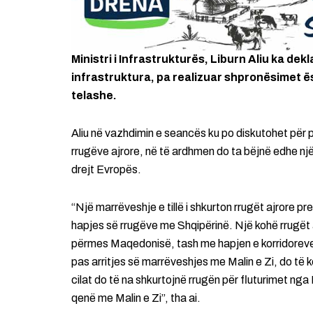
Ministri i Infrastrukturës, Liburn Aliu ka de
infrastruktura, pa realizuar shpronësimet ë
telashe.
Aliu në vazhdimin e seancës ku po diskutohet për 
rrugëve ajrore, në të ardhmen do ta bëjnë edhe një
drejt Evropës.
“Një marrëveshje e tillë i shkurton rrugët ajrore pre
hapjes së rrugëve me Shqipërinë. Një kohë rrugët a
përmes Maqedonisë, tash me hapjen e korridoreve
pas arritjes së marrëveshjes me Malin e Zi, do të k
cilat do të na shkurtojnë rrugën për fluturimet ng
qenë me Malin e Zi”, tha ai.