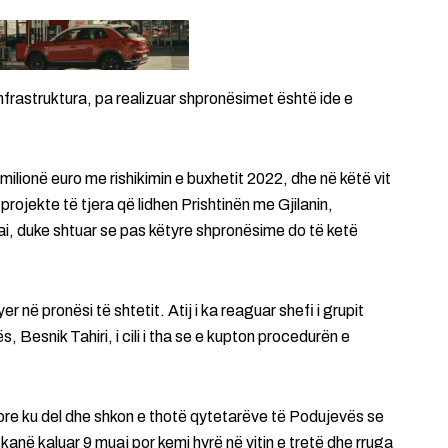
infrastruktura, pa realizuar shpronësimet është ide e
 milionë euro me rishikimin e buxhetit 2022, dhe në këtë vit
projekte të tjera që lidhen Prishtinën me Gjilanin,
i, duke shtuar se pas këtyre shpronësime do të ketë
r në pronësi të shtetit. Atij i ka reaguar shefi i grupit
Besnik Tahiri, i cili i tha se e kupton procedurën e
re ku del dhe shkon e thotë qytetarëve të Podujevës se
 kanë kaluar 9 muaj por kemi hyrë në vitin e tretë dhe rruga