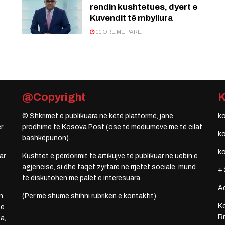
rendin kushtetues, dyert e
Kuvendit të mbyllura
11 ORË MË PARË
@Copyright
© Shkrimet e publikuara në këtë platformë, janë
k
r
prodhime të Kosova Post (ose të mediumeve me të cilat
k
bashkëpunon).
k
ar
Kushtet e përdorimit të artikujve të publikuar në uebin e
agjencisë, si dhe faqet zyrtare në rrjetet sociale, mund
+ 
të diskutohen me palët e interesuara.
A
n
(Për më shumë shihni rubrikën e kontaktit)
Ko
 e
Rr
a,