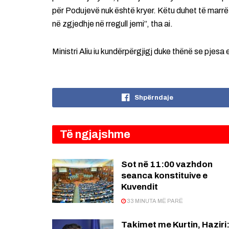
për Podujevë nuk është kryer. Këtu duhet të marrë 
në zgjedhje në rregull jemi”, tha ai.
Ministri Aliu iu kundërpërgjigj duke thënë se pjesa 
Shpërndaje
Të ngjajshme
Sot në 11:00 vazhdon
seanca konstituive e
Kuvendit
33 MINUTA MË PARË
Takimet me Kurtin, Haziri