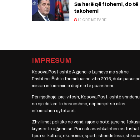
Sa herë që ftohemi, do të
takohemi
10 ORË MË PARË
IMPRESUM
Kosova Post është Agjenci e Lajmeve me seli në
Prishtinë. Është themeluar në vitin 2016, duke pasur pë
mision informimin e drejtë e të paanshëm.
Për rrjedhojë, prej vitesh, Kosova Post, është shndërru
në një dritare të besueshme, nëpërmjet së cilës
informohen qytetarët.
Zhvillimet politike në vend, rajon e botë, janë në fokusi
kryesor të agjencisë. Por nuk anashkalohen as fushat
tjera si: kultura, ekonomia, sporti, shëndetësia, shkenc