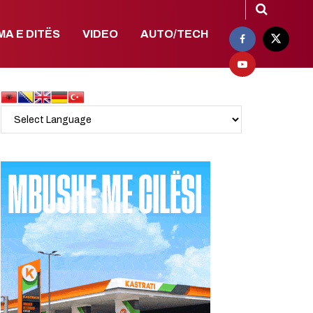
MA E DITËS
VIDEO
AUTO/TECH