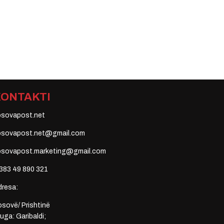
KONTAKTI
osovapost.net
osovapost.net@gmail.com
osovapost.marketing@gmail.com
383 49 890 321
dresa:
sovë/ Prishtinë
uga: Garibaldi;