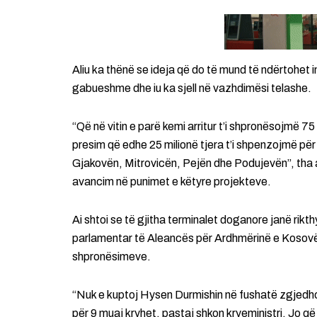
Aliu ka thënë se ideja që do të mund të ndërtohet 
gabueshme dhe iu ka sjell në vazhdimësi telashe.
“Që në vitin e parë kemi arritur t’i shpronësojmë 75
presim që edhe 25 milionë tjera t’i shpenzojmë për 
Gjakovën, Mitrovicën, Pejën dhe Podujevën”, tha a
avancim në punimet e këtyre projekteve.
Ai shtoi se të gjitha terminalet doganore janë rikthye
parlamentar të Aleancës për Ardhmërinë e Kosovës, 
shpronësimeve.
“Nuk e kuptoj Hysen Durmishin në fushatë zgjedho
për 9 muaj kryhet, pastaj shkon kryeministri. Jo që