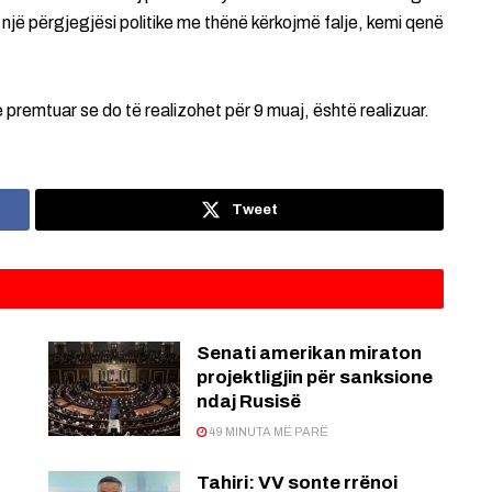
një përgjegjësi politike me thënë kërkojmë falje, kemi qenë
e premtuar se do të realizohet për 9 muaj, është realizuar.
Tweet
Senati amerikan miraton
projektligjin për sanksione
ndaj Rusisë
49 MINUTA MË PARË
:
Tahiri: VV sonte rrënoi