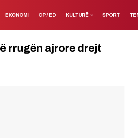
EKONOMI
OP / ED
KULTURË
SPORT
TE
ë rrugën ajrore drejt