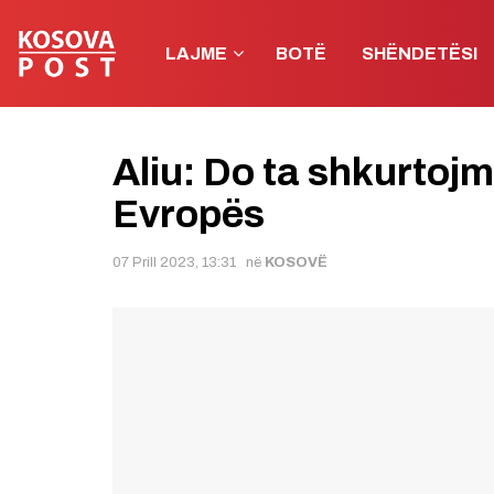
LAJME
BOTË
SHËNDETËSI
Aliu: Do ta shkurtojm
Evropës
07 Prill 2023, 13:31
në
KOSOVË