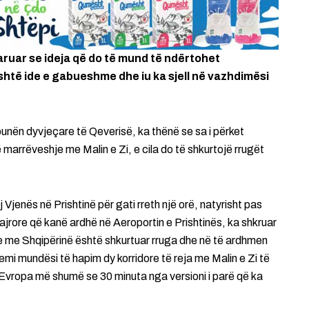
klaruar se ideja që do të mund të ndërtohet
shtë ide e gabueshme dhe iu ka sjell në vazhdimësi
punën dyvjeçare të Qeverisë, ka thënë se sa i përket
 marrëveshje me Malin e Zi, e cila do të shkurtojë rrugët
j Vjenës në Prishtinë për gati rreth një orë, natyrisht pas
jrore që kanë ardhë në Aeroportin e Prishtinës, ka shkruar
 me Shqipërinë është shkurtuar rruga dhe në të ardhmen
emi mundësi të hapim dy korridore të reja me Malin e Zi të
a Evropa më shumë se 30 minuta nga versioni i parë që ka