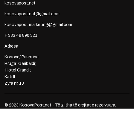
kosovapost.net
kosovapost.net@gmail.com
kosovapost.marketing@gmail.com
+ 383 49 890 321
Adresa:
Kosovë/ Prishtinë
Rruga: Garibaldi;
‘Hotel Grand’;
Kati II
Zyra nr. 13
© 2023 KosovaPost.net - Të gjitha të drejtat e rezervuara.