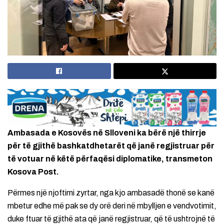
Ambasada e Kosovës në Slloveni ka bërë një thirrje
për të gjithë bashkatdhetarët që janë regjistruar për
të votuar në këtë përfaqësi diplomatike, transmeton
Kosova Post.
Përmes një njoftimi zyrtar, nga kjo ambasadë thonë se kanë
mbetur edhe më pak se dy orë deri në mbylljen e vendvotimit,
duke ftuar të gjithë ata që janë regjistruar, që të ushtrojnë të