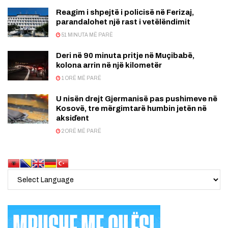
Reagim i shpejtë i policisë në Ferizaj,
parandalohet një rast i vetëlëndimit
51 MINUTA MË PARË
Deri në 90 minuta pritje në Muçibabë,
kolona arrin në një kilometër
1 ORË MË PARË
U nisën drejt Gjermanisë pas pushimeve në
Kosovë, tre mërgimtarë humbin jetën në
aksiďent
2 ORË MË PARË