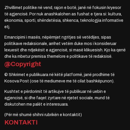
Zhvillimet politike në vend, rajon e botë, janë në fokusin kryesor
të agjencisë. Por nuk anashkalohen as fushat e tjera si: kultura,
ekonomia, sporti, shëndetësia, shkenca, teknologjia informative
etj.
Emancipimi i masës, nëpërmjet ngritjes së vetëdijes, sipas
politikave redaksionale, arrihet vetëm duke mos i konsideruar
lexuesit dhe ndjekësit e agjencisë, si masë klikuesish. Kjo ka qenë
dhe ka mbetur premisa themelore e politikave të redaksisë.
@Copyright
© Shkrimet e publikuara në këtë platformë, janë prodhime të
Kosova Post (ose të mediumeve me të cilat bashkëpunon).
Kushtet e përdorimit të artikujve të publikuar në uebin e
agjencisë, si dhe faqet zyrtare në rrjetet sociale, mund të
diskutohen me palët e interesuara.
(Për më shumë shihni rubrikën e kontaktit)
KONTAKTI