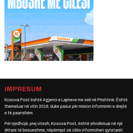
IMPRESUM
Kosova Post është Agjenci e Lajmeve me seli në Prishtinë. Është
themeluar në vitin 2016, duke pasur për mision informimin e drejtë
e të paanshëm.
Për rrjedhojë, prej vitesh, Kosova Post, është shndërruar në një
dritare të besueshme, nëpërmjet së cilës informohen qytetarët.