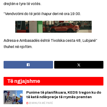
drejtën e tyre të votës.
“Vendvotimi do të jetë i hapur deri në ora 19:00.
Adresa e Ambasadës është Tivolska cesta 48, Lubjanë”
thuhet në njoftim.
Të ngjajshme
Punime të planifikuara, KEDS tregon ku do
të ketë ndërprerje të rrymës premten
20 MINUTA MË PARË