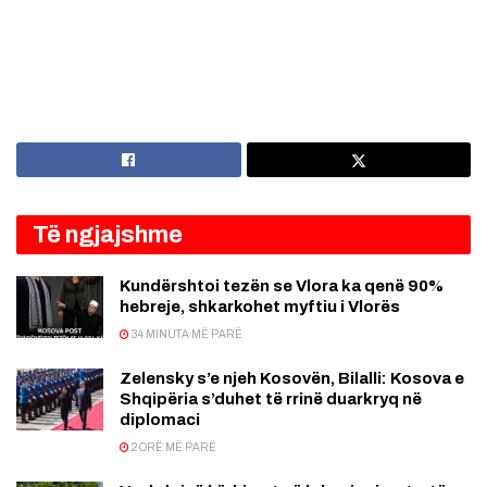
Të ngjajshme
Kundërshtoi tezën se Vlora ka qenë 90%
hebreje, shkarkohet myftiu i Vlorës
34 MINUTA MË PARË
Zelensky s’e njeh Kosovën, Bilalli: Kosova e
Shqipëria s’duhet të rrinë duarkryq në
diplomaci
2 ORË MË PARË