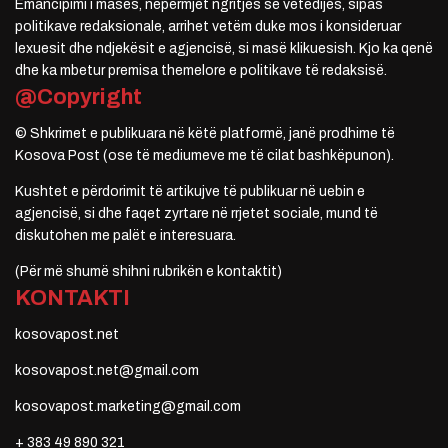
Emancipimi i masës, nëpërmjet ngritjes së vetëdijes, sipas
politikave redaksionale, arrihet vetëm duke mos i konsideruar
lexuesit dhe ndjekësit e agjencisë, si masë klikuesish. Kjo ka qenë
dhe ka mbetur premisa themelore e politikave të redaksisë.
@Copyright
© Shkrimet e publikuara në këtë platformë, janë prodhime të
Kosova Post (ose të mediumeve me të cilat bashkëpunon).
Kushtet e përdorimit të artikujve të publikuar në uebin e
agjencisë, si dhe faqet zyrtare në rrjetet sociale, mund të
diskutohen me palët e interesuara.
(Për më shumë shihni rubrikën e kontaktit)
KONTAKTI
kosovapost.net
kosovapost.net@gmail.com
kosovapost.marketing@gmail.com
+ 383 49 890 321