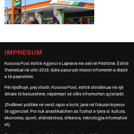
IMPRESUM
Kosova Post është Agjenci e Lajmeve me seli në Prishtinë. Është
themeluar në vitin 2016, duke pasur për mision informimin e drejtë
e të paanshëm.
Për rrjedhojë, prej vitesh, Kosova Post, është shndërruar në një
dritare të besueshme, nëpërmjet së cilës informohen qytetarët.
Zhvillimet politike në vend, rajon e botë, janë në fokusin kryesor
të agjencisë. Por nuk anashkalohen as fushat e tjera si: kultura,
ekonomia, sporti, shëndetësia, shkenca, teknologjia informative
etj.