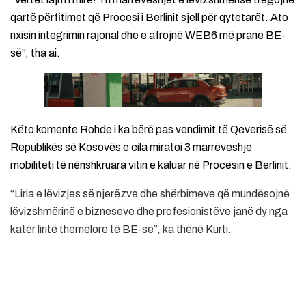
qartë përfitimet që Procesi i Berlinit sjell për qytetarët. Ato
nxisin integrimin rajonal dhe e afrojnë WEB6 më pranë BE-
së”, tha ai.
Këto komente Rohde i ka bërë pas vendimit të Qeverisë së
Republikës së Kosovës e cila miratoi 3 marrëveshje
mobiliteti të nënshkruara vitin e kaluar në Procesin e Berlinit.
“Liria e lëvizjes së njerëzve dhe shërbimeve që mundësojnë
lëvizshmërinë e bizneseve dhe profesionistëve janë dy nga
katër liritë themelore të BE-së”, ka thënë Kurti.