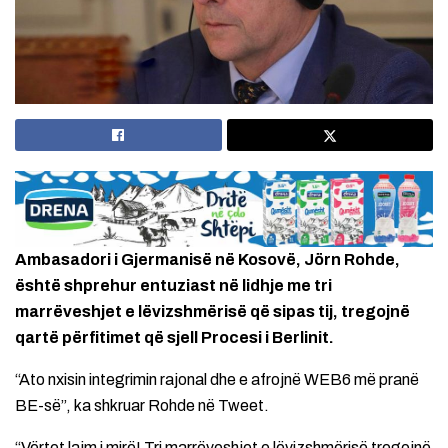
Ambasadori i Gjermanisë në Kosovë, Jörn Rohde,
është shprehur entuziast në lidhje me tri
marrëveshjet e lëvizshmërisë që sipas tij, tregojnë
qartë përfitimet që sjell Procesi i Berlinit.
“Ato nxisin integrimin rajonal dhe e afrojnë WEB6 më pranë
BE-së”, ka shkruar Rohde në Tweet.
“Vërtet lajm i mirë! Tri marrëveshjet e lëvizshmërisë tregojnë