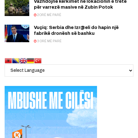
Vazhdojnë kërkimet në lokacionin e tretë
për varrezë masive në Zubin Potok
2 ORË MË PARË
Vuçiq: Serbia dhe Izr@eli do hapin një
fabrikë dronësh së bashku
3 ORË MË PARË