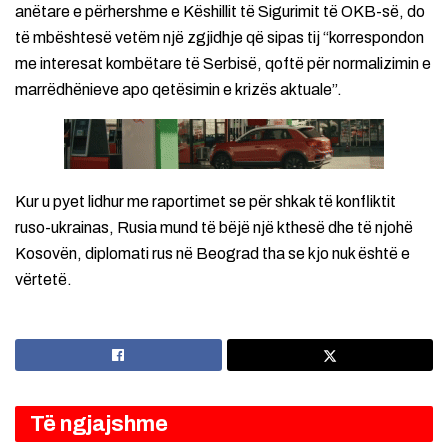
anëtare e përhershme e Këshillit të Sigurimit të OKB-së, do
të mbështesë vetëm një zgjidhje që sipas tij “korrespondon
me interesat kombëtare të Serbisë, qoftë për normalizimin e
marrëdhënieve apo qetësimin e krizës aktuale”.
Kur u pyet lidhur me raportimet se për shkak të konfliktit
ruso-ukrainas, Rusia mund të bëjë një kthesë dhe të njohë
Kosovën, diplomati rus në Beograd tha se kjo nuk është e
vërtetë.
Të ngjajshme