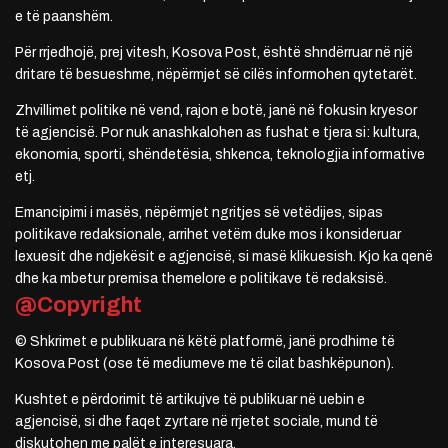
e të paanshëm.
Për rrjedhojë, prej vitesh, Kosova Post, është shndërruar në një
dritare të besueshme, nëpërmjet së cilës informohen qytetarët.
Zhvillimet politike në vend, rajon e botë, janë në fokusin kryesor
të agjencisë. Por nuk anashkalohen as fushat e tjera si: kultura,
ekonomia, sporti, shëndetësia, shkenca, teknologjia informative
etj.
Emancipimi i masës, nëpërmjet ngritjes së vetëdijes, sipas
politikave redaksionale, arrihet vetëm duke mos i konsideruar
lexuesit dhe ndjekësit e agjencisë, si masë klikuesish. Kjo ka qenë
dhe ka mbetur premisa themelore e politikave të redaksisë.
@Copyright
© Shkrimet e publikuara në këtë platformë, janë prodhime të
Kosova Post (ose të mediumeve me të cilat bashkëpunon).
Kushtet e përdorimit të artikujve të publikuar në uebin e
agjencisë, si dhe faqet zyrtare në rrjetet sociale, mund të
diskutohen me palët e interesuara.