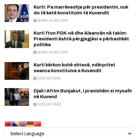
Kurti: Pa marrëveshje për presidentin, nuk
do të ketë konstituim të Kuvendit
28 MINUTA MË PARË
Kurti fton PDK-në dhe Aleancën në takim:
Presidenti është përgjegjësi e përbashkët
politike
36 MINUTA MË PARË
Kurti kërkon kohë shtesë, ndërpritet
seanca konstituive e Kuvendit
2 ORË MË PARË
Djali i Afrim Bunjakut, i pranishëm si mysafir
në Kuvend
3 ORË MË PARË