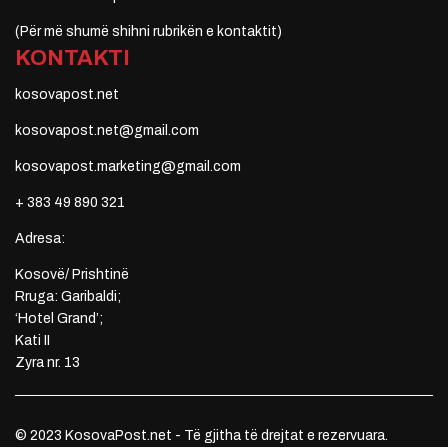
(Për më shumë shihni rubrikën e kontaktit)
KONTAKTI
kosovapost.net
kosovapost.net@gmail.com
kosovapost.marketing@gmail.com
+ 383 49 890 321
Adresa:
Kosovë/ Prishtinë
Rruga: Garibaldi;
‘Hotel Grand’;
Kati II
Zyra nr. 13
© 2023 KosovaPost.net - Të gjitha të drejtat e rezervuara.