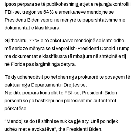
Ipsos përpara se të publikoheshin gjetjet e reja nga kontrolli i
FBI-së, tregon se 64% e amerikanëve mendojnë se
Presidenti Biden veproi në mënyrë të papërshtatshme me
dokumentat e klasifikuara.
Gjithashtu, 77% e të anketuarve mendojnë se ishte edhe
më serioze mënyra se si veproi ish-Presidenti Donald Trump
me dokumentat e klasifikuara të mbajtura në shtëpinë e tij
në Florida pas largimit nga detyra.
Të dy udhëheqësit po hetohen nga prokurorë të posaçëm të
caktuar nga Departamenti i Drejtësisë.
Një ditë përpara kontrollit të FBI-së, Presidenti Biden
përsëriti se po bashkëpunon plotësisht me autoritetet
përkatëse.
“Mendoj se do të shihni se nuk ka gjë aty. Unë po ndjek
udhëzimet e avokatëve”, tha Presidenti Biden.