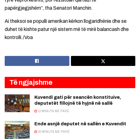
papërgjegjshëm”, tha Senatori Manchin.
Ai theksoi se populli amerikan kërkon llogaridhënie dhe se
duhet të kishte patur një sistem më të mirë balancash dhe
kontrolli./Voa
Të ngjajshme
Kuvendi gati për seancën konstituive,
deputetët fillojnë të hyjnë në sallë
12 MINUTA MË PARË
Ende asnjë deputet në sallën e Kuvendit
30 MINUTA MË PARË