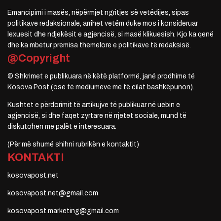
Emancipimi i masës, nëpërmjet ngritjes së vetëdijes, sipas
politikave redaksionale, arrihet vetëm duke mos i konsideruar
lexuesit dhe ndjekësit e agjencisë, si masë klikuesish. Kjo ka qenë
dhe ka mbetur premisa themelore e politikave të redaksisë.
@Copyright
© Shkrimet e publikuara në këtë platformë, janë prodhime të
Kosova Post (ose të mediumeve me të cilat bashkëpunon).
Kushtet e përdorimit të artikujve të publikuar në uebin e
agjencisë, si dhe faqet zyrtare në rrjetet sociale, mund të
diskutohen me palët e interesuara.
(Për më shumë shihni rubrikën e kontaktit)
KONTAKTI
kosovapost.net
kosovapost.net@gmail.com
kosovapost.marketing@gmail.com