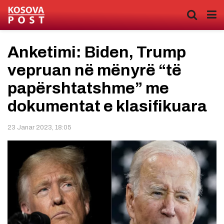
Anketimi: Biden, Trump
vepruan në mënyrë “të
papërshtatshme” me
dokumentat e klasifikuara
23 Janar 2023, 18:05