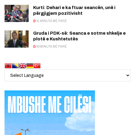
Kurti: Dehari e ka ftuar seancën, unë i
përgjigjem pozitivisht
41 MINUTA MË PARË
Gruda i PDK-së: Seanca e sotme shkelje e
plotë e Kushtetutës
59 MINUTA MË PARË