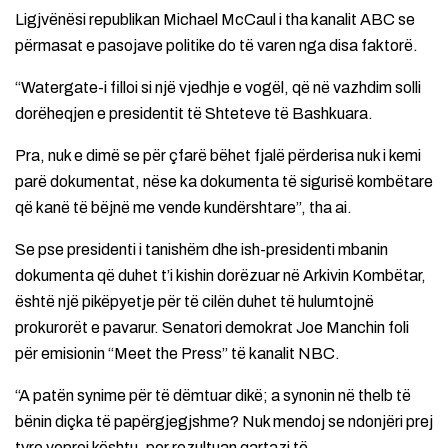
Ligjvënësi republikan Michael McCaul i tha kanalit ABC se
përmasat e pasojave politike do të varen nga disa faktorë.
“Watergate-i filloi si një vjedhje e vogël, që në vazhdim solli
dorëheqjen e presidentit të Shteteve të Bashkuara.
Pra, nuk e dimë se për çfarë bëhet fjalë përderisa nuk i kemi
parë dokumentat, nëse ka dokumenta të sigurisë kombëtare
që kanë të bëjnë me vende kundërshtare”, tha ai.
Se pse presidenti i tanishëm dhe ish-presidenti mbanin
dokumenta që duhet t’i kishin dorëzuar në Arkivin Kombëtar,
është një pikëpyetje për të cilën duhet të hulumtojnë
prokurorët e pavarur. Senatori demokrat Joe Manchin foli
për emisionin “Meet the Press” të kanalit NBC.
“A patën synime për të dëmtuar dikë; a synonin në thelb të
bënin diçka të papërgjegjshme? Nuk mendoj se ndonjëri prej
tyre veproi kështu, por rezultuan qartazi të