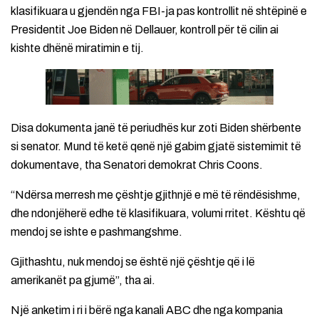
klasifikuara u gjendën nga FBI-ja pas kontrollit në shtëpinë e
Presidentit Joe Biden në Dellauer, kontroll për të cilin ai
kishte dhënë miratimin e tij.
Disa dokumenta janë të periudhës kur zoti Biden shërbente
si senator. Mund të ketë qenë një gabim gjatë sistemimit të
dokumentave, tha Senatori demokrat Chris Coons.
“Ndërsa merresh me çështje gjithnjë e më të rëndësishme,
dhe ndonjëherë edhe të klasifikuara, volumi rritet. Kështu që
mendoj se ishte e pashmangshme.
Gjithashtu, nuk mendoj se është një çështje që i lë
amerikanët pa gjumë”, tha ai.
Një anketim i ri i bërë nga kanali ABC dhe nga kompania