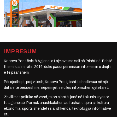
IMPRESUM
Kosova Post është Agjenci e Lajmeve me seli në Prishtinë. Është
themeluar në vitin 2016, duke pasur për mision informimin e drejtë
e të paanshëm.
Për rrjedhojë, prej vitesh, Kosova Post, është shndërruar në një
dritare të besueshme, nëpërmjet së cilës informohen qytetarët.
Zhvillimet politike në vend, rajon e botë, janë në fokusin kryesor
të agjencisë. Por nuk anashkalohen as fushat e tjera si: kultura,
ekonomia, sporti, shëndetësia, shkenca, teknologjia informative
etj.