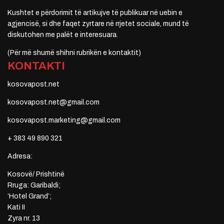
Kushtet e përdorimit të artikujve të publikuar në uebin e
agjencisë, si dhe faqet zyrtare në rrjetet sociale, mund të
diskutohen me palët e interesuara.
(Për më shumë shihni rubrikën e kontaktit)
KONTAKTI
kosovapost.net
kosovapost.net@gmail.com
kosovapost.marketing@gmail.com
+ 383 49 890 321
Adresa:
Kosovë/ Prishtinë
Rruga: Garibaldi;
‘Hotel Grand’;
Kati II
Zyra nr. 13