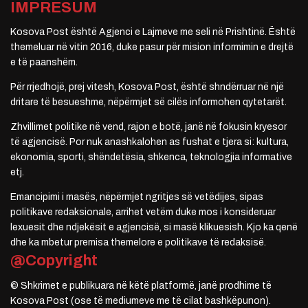
IMPRESUM
Kosova Post është Agjenci e Lajmeve me seli në Prishtinë. Është
themeluar në vitin 2016, duke pasur për mision informimin e drejtë
e të paanshëm.
Për rrjedhojë, prej vitesh, Kosova Post, është shndërruar në një
dritare të besueshme, nëpërmjet së cilës informohen qytetarët.
Zhvillimet politike në vend, rajon e botë, janë në fokusin kryesor
të agjencisë. Por nuk anashkalohen as fushat e tjera si: kultura,
ekonomia, sporti, shëndetësia, shkenca, teknologjia informative
etj.
Emancipimi i masës, nëpërmjet ngritjes së vetëdijes, sipas
politikave redaksionale, arrihet vetëm duke mos i konsideruar
lexuesit dhe ndjekësit e agjencisë, si masë klikuesish. Kjo ka qenë
dhe ka mbetur premisa themelore e politikave të redaksisë.
@Copyright
© Shkrimet e publikuara në këtë platformë, janë prodhime të
Kosova Post (ose të mediumeve me të cilat bashkëpunon).