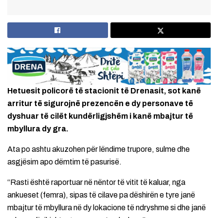
Hetuesit policorë të stacionit të Drenasit, sot kanë
arritur të sigurojnë prezencën e dy personave të
dyshuar të cilët kundërligjshëm i kanë mbajtur të
mbyllura dy gra.
Ata po ashtu akuzohen për lëndime trupore, sulme dhe
asgjësim apo dëmtim të pasurisë.
“Rasti është raportuar në nëntor të vitit të kaluar, nga
ankueset (femra), sipas të cilave pa dëshirën e tyre janë
mbajtur të mbyllura në dy lokacione të ndryshme si dhe janë