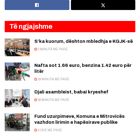
Të ngjajshme
S’ka kuorum, dështon mbledhja e KGJK-së
5 MINUTA MË PARË
Nafta sot 1.66 euro, benzina 1.42 euro për
litër
29 MINUTA MË PARË
Djali asambleist, babai kryeshef
56 MINUTA MË PARË
Fund uzurpimeve, Komuna e Mitrovicës
vazhdon lirimin e hapësirave publike
2 ORË MË PARË