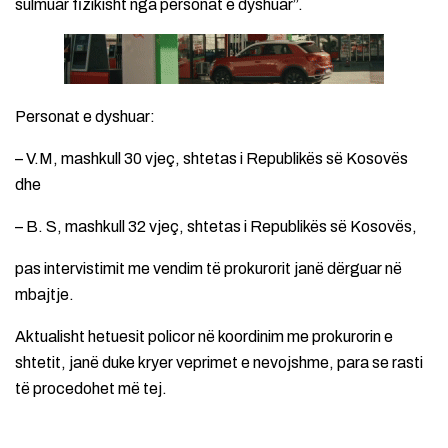
sulmuar fizikisht nga personat e dyshuar”.
Personat e dyshuar:
– V.M, mashkull 30 vjeç, shtetas i Republikës së Kosovës
dhe
– B. S, mashkull 32 vjeç, shtetas i Republikës së Kosovës,
pas intervistimit me vendim të prokurorit janë dërguar në
mbajtje.
Aktualisht hetuesit policor në koordinim me prokurorin e
shtetit, janë duke kryer veprimet e nevojshme, para se rasti
të procedohet më tej.