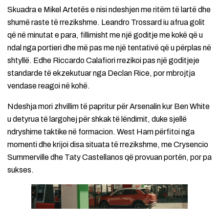
Skuadra e Mikel Artetës e nisi ndeshjen me ritëm të lartë dhe
shumë raste të rrezikshme. Leandro Trossard iu afrua golit
që në minutat e para, fillimisht me një goditje me kokë që u
ndal nga portieri dhe më pas me një tentativë që u përplas në
shtyllë. Edhe Riccardo Calafiori rrezikoi pas një goditjeje
standarde të ekzekutuar nga Declan Rice, por mbrojtja
vendase reagoi në kohë.
Ndeshja mori zhvillim të papritur për Arsenalin kur Ben White
u detyrua të largohej për shkak të lëndimit, duke sjellë
ndryshime taktike në formacion. West Ham përfitoi nga
momenti dhe krijoi disa situata të rrezikshme, me Crysencio
Summerville dhe Taty Castellanos që provuan portën, por pa
sukses.