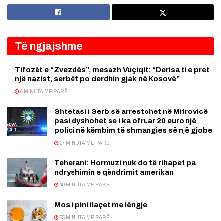
Të ngjajshme
Tifozët e “Zvezdës”, mesazh Vuçiqit: “Derisa ti e pret
një nazist, serbët po derdhin gjak në Kosovë”
6 MINUTA MË PARË
Shtetasi i Serbisë arrestohet në Mitrovicë
pasi dyshohet se i ka ofruar 20 euro një
polici në këmbim të shmangies së një gjobe
17 MINUTA MË PARË
Teherani: Hormuzi nuk do të rihapet pa
ndryshimin e qëndrimit amerikan
40 MINUTA MË PARË
Mos i pini ilaçet me lëngje
55 MINUTA MË PARË