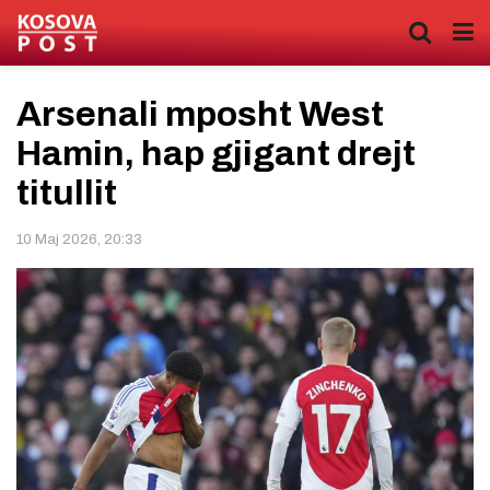
Arsenali mposht West
Hamin, hap gjigant drejt
titullit
10 Maj 2026, 20:33