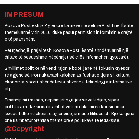
IMPRESUM
Kosova Post është Agjenci e Lajmeve me seli në Prishtinë. Është
themeluar në vitin 2016, duke pasur për mision informimin e drejtë
e të paanshëm.
Për rrjedhojë, prej vitesh, Kosova Post, është shndërruar në një
dritare të besueshme, nëpërmjet së cilës informohen qytetarët.
Zhvillimet politike në vend, rajon e botë, janë në fokusin kryesor
të agjencisë. Por nuk anashkalohen as fushat e tjera si: kultura,
ekonomia, sporti, shëndetësia, shkenca, teknologjia informative
etj.
Emancipimi i masës, nëpërmjet ngritjes së vetëdijes, sipas
politikave redaksionale, arrihet vetëm duke mos i konsideruar
lexuesit dhe ndjekësit e agjencisë, si masë klikuesish. Kjo ka qenë
dhe ka mbetur premisa themelore e politikave të redaksisë.
@Copyright