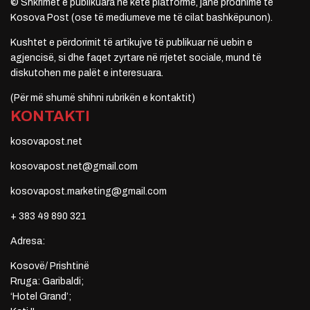
© Shkrimet e publikuara në këtë platformë, janë prodhime të
Kosova Post (ose të mediumeve me të cilat bashkëpunon).
Kushtet e përdorimit të artikujve të publikuar në uebin e
agjencisë, si dhe faqet zyrtare në rrjetet sociale, mund të
diskutohen me palët e interesuara.
(Për më shumë shihni rubrikën e kontaktit)
KONTAKTI
kosovapost.net
kosovapost.net@gmail.com
kosovapost.marketing@gmail.com
+ 383 49 890 321
Adresa:
Kosovë/ Prishtinë
Rruga: Garibaldi;
‘Hotel Grand’;