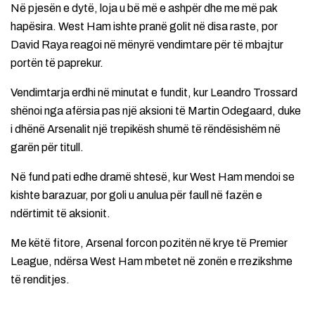
Në pjesën e dytë, loja u bë më e ashpër dhe me më pak
hapësira. West Ham ishte pranë golit në disa raste, por
David Raya reagoi në mënyrë vendimtare për të mbajtur
portën të paprekur.
Vendimtarja erdhi në minutat e fundit, kur Leandro Trossard
shënoi nga afërsia pas një aksioni të Martin Odegaard, duke
i dhënë Arsenalit një trepikësh shumë të rëndësishëm në
garën për titull.
Në fund pati edhe dramë shtesë, kur West Ham mendoi se
kishte barazuar, por goli u anulua për faull në fazën e
ndërtimit të aksionit.
Me këtë fitore, Arsenal forcon pozitën në krye të Premier
League, ndërsa West Ham mbetet në zonën e rrezikshme
të renditjes.