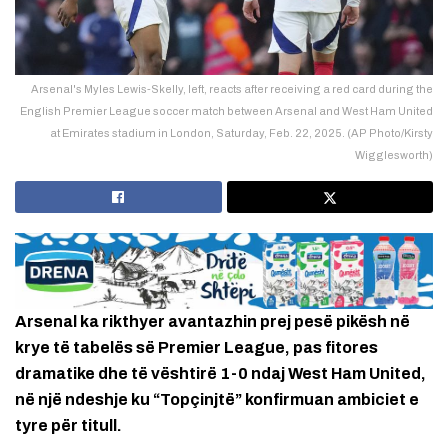
Arsenal's Myles Lewis-Skelly, left, reacts after receiving a red card during the
English Premier League soccer match between Arsenal and West Ham United
at Emirates stadium in London, Saturday, Feb. 22, 2025. (AP Photo/Kirsty
Wigglesworth)
Arsenal ka rikthyer avantazhin prej pesë pikësh në
krye të tabelës së Premier League, pas fitores
dramatike dhe të vështirë 1-0 ndaj West Ham United,
në një ndeshje ku “Topçinjtë” konfirmuan ambiciet e
tyre për titull.