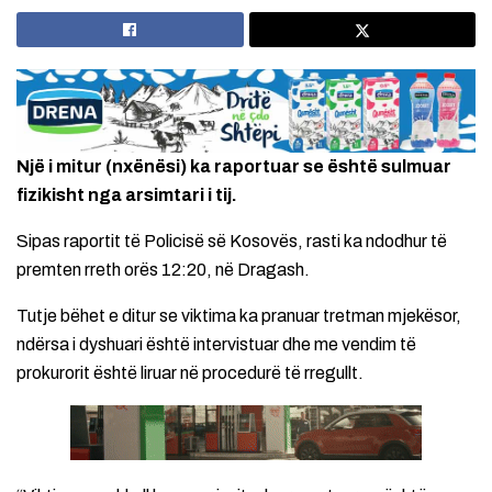
Një i mitur (nxënësi) ka raportuar se është sulmuar
fizikisht nga arsimtari i tij.
Sipas raportit të Policisë së Kosovës, rasti ka ndodhur të
premten rreth orës 12:20, në Dragash.
Tutje bëhet e ditur se viktima ka pranuar tretman mjekësor,
ndërsa i dyshuari është intervistuar dhe me vendim të
prokurorit është liruar në procedurë të rregullt.