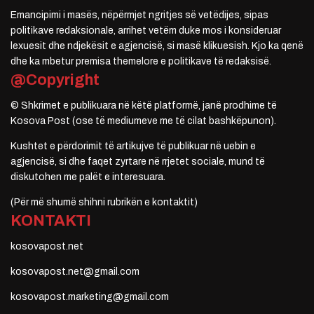
Emancipimi i masës, nëpërmjet ngritjes së vetëdijes, sipas
politikave redaksionale, arrihet vetëm duke mos i konsideruar
lexuesit dhe ndjekësit e agjencisë, si masë klikuesish. Kjo ka qenë
dhe ka mbetur premisa themelore e politikave të redaksisë.
@Copyright
© Shkrimet e publikuara në këtë platformë, janë prodhime të
Kosova Post (ose të mediumeve me të cilat bashkëpunon).
Kushtet e përdorimit të artikujve të publikuar në uebin e
agjencisë, si dhe faqet zyrtare në rrjetet sociale, mund të
diskutohen me palët e interesuara.
(Për më shumë shihni rubrikën e kontaktit)
KONTAKTI
kosovapost.net
kosovapost.net@gmail.com
kosovapost.marketing@gmail.com