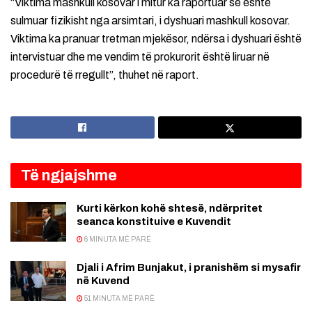
“Viktima mashkull kosovar i mitur ka raportuar se është
sulmuar fizikisht nga arsimtari, i dyshuari mashkull kosovar.
Viktima ka pranuar tretman mjekësor, ndërsa i dyshuari është
intervistuar dhe me vendim të prokurorit është liruar në
procedurë të rregullt”, thuhet në raport.
Të ngjajshme
Kurti kërkon kohë shtesë, ndërpritet
seanca konstituive e Kuvendit
6 MINUTA MË PARË
Djali i Afrim Bunjakut, i pranishëm si mysafir
në Kuvend
51 MINUTA MË PARË