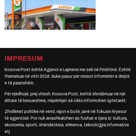
IMPRESUM
Kosova Post është Agjenci e Lajmeve me seli në Prishtinë. Është
themeluar në vitin 2016, duke pasur për mision informimin e drejtë
e të paanshëm.
Për rrjedhojë, prej vitesh, Kosova Post, është shndërruar në një
dritare të besueshme, nëpërmjet së cilës informohen qytetarët.
Zhvillimet politike në vend, rajon e botë, janë në fokusin kryesor
të agjencisë. Por nuk anashkalohen as fushat e tjera si: kultura,
ekonomia, sporti, shëndetësia, shkenca, teknologjia informative
etj.