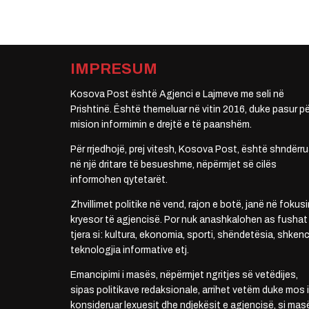
IMPRESUM
Kosova Post është Agjenci e Lajmeve me seli në
Prishtinë. Është themeluar në vitin 2016, duke pasur pë
mision informimin e drejtë e të paanshëm.
Për rrjedhojë, prej vitesh, Kosova Post, është shndërru
në një dritare të besueshme, nëpërmjet së cilës
informohen qytetarët.
Zhvillimet politike në vend, rajon e botë, janë në fokusi
kryesor të agjencisë. Por nuk anashkalohen as fushat
tjera si: kultura, ekonomia, sporti, shëndetësia, shkenc
teknologjia informative etj.
Emancipimi i masës, nëpërmjet ngritjes së vetëdijes,
sipas politikave redaksionale, arrihet vetëm duke mos i
konsideruar lexuesit dhe ndjekësit e agjencisë, si mas