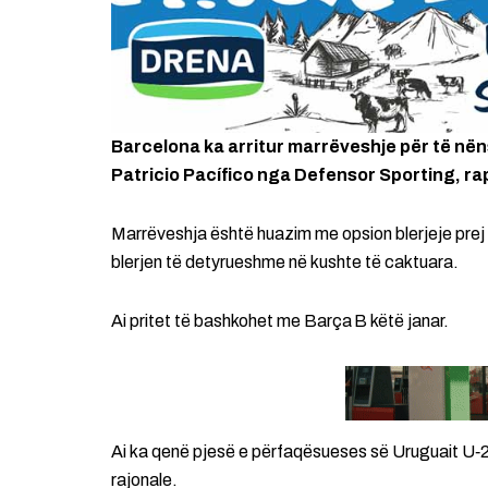
Barcelona ka arritur marrëveshje për të në
Patricio Pacífico nga Defensor Sporting, r
Marrëveshja është huazim me opsion blerjeje prej 1
blerjen të detyrueshme në kushte të caktuara.
Ai pritet të bashkohet me Barça B këtë janar.
Ai ka qenë pjesë e përfaqësueses së Uruguait U‑
rajonale.