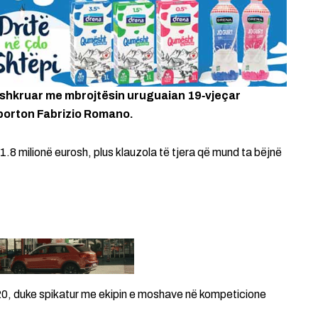
nshkruar me mbrojtësin uruguaian 19‑vjeçar
aporton Fabrizio Romano.
.8 milionë eurosh, plus klauzola të tjera që mund ta bëjnë
20, duke spikatur me ekipin e moshave në kompeticione