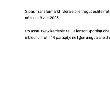
Sipas Transfermarkt, vlera e tij e tregut është rr
në fund të vitit 2028.
Po ashtu twrw karrierën te Defensor Sporting dhe 
mbledhur rreth 44 paraqitje në ligën uruguaiane dh