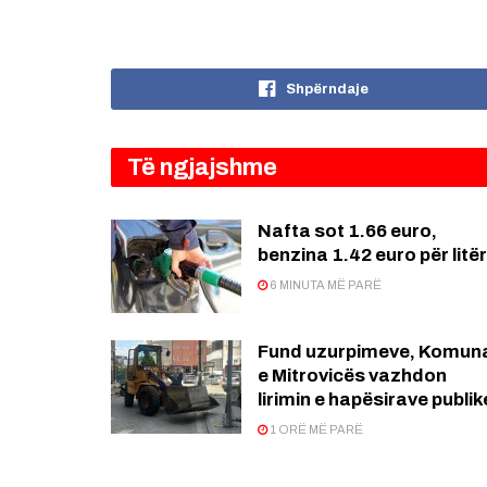
Shpërndaje
Të ngjajshme
Nafta sot 1.66 euro,
benzina 1.42 euro për litër
6 MINUTA MË PARË
Fund uzurpimeve, Komun
e Mitrovicës vazhdon
lirimin e hapësirave publik
1 ORË MË PARË