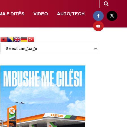
MA E DITËS
VIDEO
AUTO/TECH