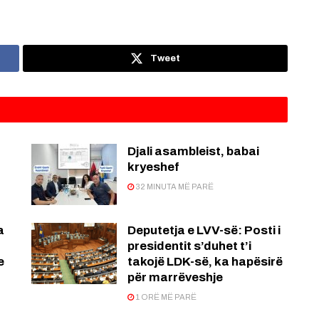
Tweet
Djali asambleist, babai
kryeshef
32 MINUTA MË PARË
a
Deputetja e LVV-së: Posti i
presidentit s’duhet t’i
e
takojë LDK-së, ka hapësirë
për marrëveshje
1 ORË MË PARË