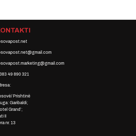
KONTAKTI
osovapost.net
osovapost.net@gmail.com
osovapost.marketing@gmail.com
383 49 890 321
dresa:
sovë/ Prishtinë
uga: Garibaldi;
otel Grand’;
ti II
ra nr. 13