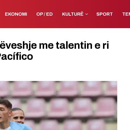
EKONOMI
OP / ED
KULTURË
SPORT
TE
veshje me talentin e ri
acífico