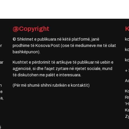
@Copyright
© Shkrimet e publikuara në këtë platformë, janë
k
r
prodhime të Kosova Post (ose të mediumeve me të cilat
k
bashkëpunon).
k
ar
Kushtet e përdorimit të artikujve të publikuar në uebin e
agjencisë, si dhe faqet zyrtare në rrjetet sociale, mund
+ 
të diskutohen me palët e interesuara.
A
n
(Për më shumë shihni rubrikën e kontaktit)
Ko
 e
Rr
a,
‘H
Ka
Zy
ë