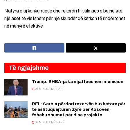
Natyra e tij konkurruese dhe rekordi i tij sulmues e bëjnë atë
një aset të vlefshëm për një skuadër që kërkon të rindërtohet
në mënyrë efektive
Të ngjajshme
Trump: SHBA-ja ka mjaftueshëm municion
28 MINUTA MË PARË
REL: Serbia përdori rezervën buxhetore për
të ashtuquajturën Zyrë për Kosovën,
fshehu shumat për disa projekte
37 MINUTA MË PARË