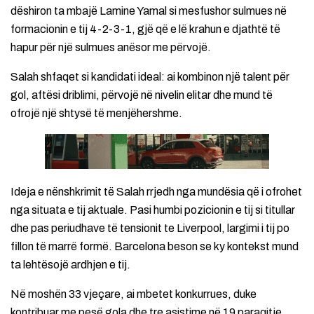
dëshiron ta mbajë Lamine Yamal si mesfushor sulmues në
formacionin e tij 4-2-3-1, gjë që e lë krahun e djathtë të
hapur për një sulmues anësor me përvojë.
Salah shfaqet si kandidati ideal: ai kombinon një talent për
gol, aftësi driblimi, përvojë në nivelin elitar dhe mund të
ofrojë një shtysë të menjëhershme.
Ideja e nënshkrimit të Salah rrjedh nga mundësia që i ofrohet
nga situata e tij aktuale. Pasi humbi pozicionin e tij si titullar
dhe pas periudhave të tensionit te Liverpool, largimi i tij po
fillon të marrë formë. Barcelona beson se ky kontekst mund
ta lehtësojë ardhjen e tij.
Në moshën 33 vjeçare, ai mbetet konkurrues, duke
kontribuar me pesë gola dhe tre asistime në 19 paraqitje