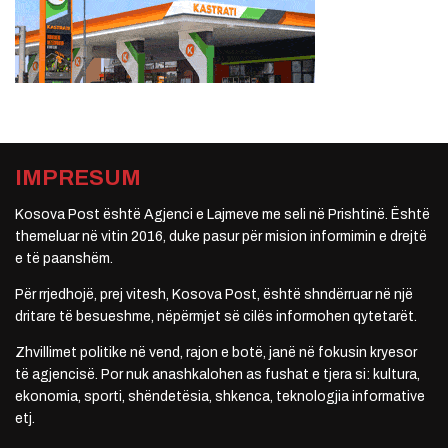
IMPRESUM
Kosova Post është Agjenci e Lajmeve me seli në Prishtinë. Është
themeluar në vitin 2016, duke pasur për mision informimin e drejtë
e të paanshëm.
Për rrjedhojë, prej vitesh, Kosova Post, është shndërruar në një
dritare të besueshme, nëpërmjet së cilës informohen qytetarët.
Zhvillimet politike në vend, rajon e botë, janë në fokusin kryesor
të agjencisë. Por nuk anashkalohen as fushat e tjera si: kultura,
ekonomia, sporti, shëndetësia, shkenca, teknologjia informative
etj.