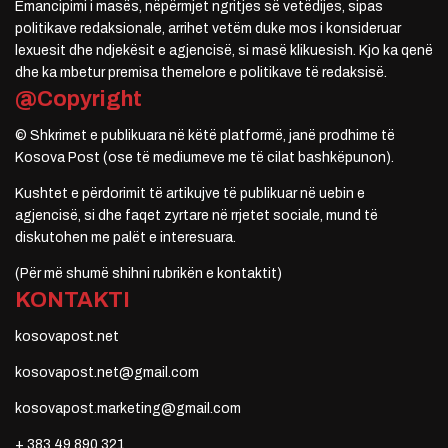
Emancipimi i masës, nëpërmjet ngritjes së vetëdijes, sipas
politikave redaksionale, arrihet vetëm duke mos i konsideruar
lexuesit dhe ndjekësit e agjencisë, si masë klikuesish. Kjo ka qenë
dhe ka mbetur premisa themelore e politikave të redaksisë.
@Copyright
© Shkrimet e publikuara në këtë platformë, janë prodhime të
Kosova Post (ose të mediumeve me të cilat bashkëpunon).
Kushtet e përdorimit të artikujve të publikuar në uebin e
agjencisë, si dhe faqet zyrtare në rrjetet sociale, mund të
diskutohen me palët e interesuara.
(Për më shumë shihni rubrikën e kontaktit)
KONTAKTI
kosovapost.net
kosovapost.net@gmail.com
kosovapost.marketing@gmail.com
+ 383 49 890 321