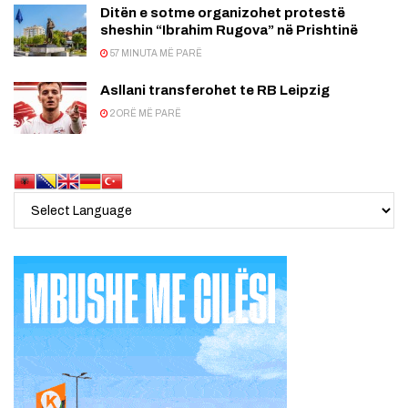
Ditën e sotme organizohet protestë
sheshin “Ibrahim Rugova” në Prishtinë
57 MINUTA MË PARË
Asllani transferohet te RB Leipzig
2 ORË MË PARË