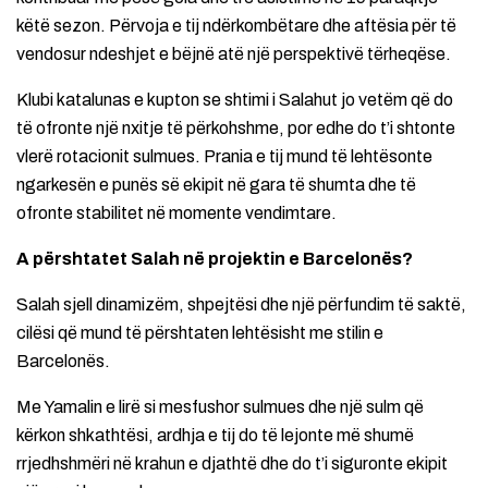
këtë sezon. Përvoja e tij ndërkombëtare dhe aftësia për të
vendosur ndeshjet e bëjnë atë një perspektivë tërheqëse.
Klubi katalunas e kupton se shtimi i Salahut jo vetëm që do
të ofronte një nxitje të përkohshme, por edhe do t’i shtonte
vlerë rotacionit sulmues. Prania e tij mund të lehtësonte
ngarkesën e punës së ekipit në gara të shumta dhe të
ofronte stabilitet në momente vendimtare.
A përshtatet Salah në projektin e Barcelonës?
Salah sjell dinamizëm, shpejtësi dhe një përfundim të saktë,
cilësi që mund të përshtaten lehtësisht me stilin e
Barcelonës.
Me Yamalin e lirë si mesfushor sulmues dhe një sulm që
kërkon shkathtësi, ardhja e tij do të lejonte më shumë
rrjedhshmëri në krahun e djathtë dhe do t’i siguronte ekipit