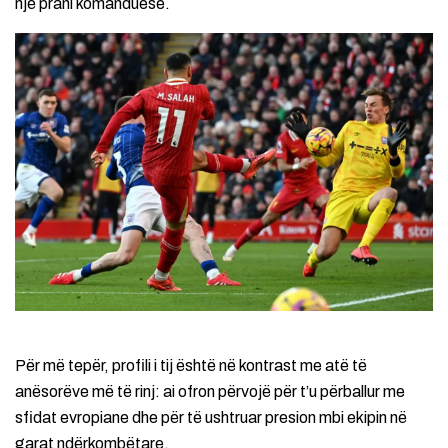
një prani komanduese.
Për më tepër, profili i tij është në kontrast me atë të
anësorëve më të rinj: ai ofron përvojë për t’u përballur me
sfidat evropiane dhe për të ushtruar presion mbi ekipin në
garat ndërkombëtare.