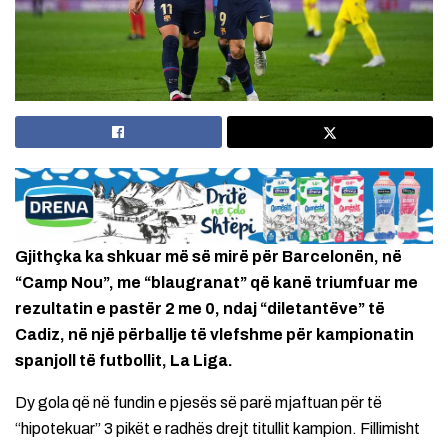
Gjithçka ka shkuar më së mirë për Barcelonën, në
“Camp Nou”, me “blaugranat” që kanë triumfuar me
rezultatin e pastër 2 me 0, ndaj “diletantëve” të
Cadiz, në një përballje të vlefshme për kampionatin
spanjoll të futbollit, La Liga.
Dy gola që në fundin e pjesës së parë mjaftuan për të
“hipotekuar” 3 pikët e radhës drejt titullit kampion. Fillimisht