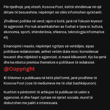
Për rrjedhojë, prej vitesh, Kosova Post, është shndërruar në një
dritare të besueshme, nëpërmjet së cilës informohen qytetarët.
Zhvillimet politike në vend, rajon e botë, janë në fokusin kryesor
të agjencisë. Por nuk anashkalohen as fushat e tjera si: kultura,
ekonomia, sporti, shëndetësia, shkenca, teknologjia informative
etj.
Emancipimi i masës, nëpërmjet ngritjes së vetëdijes, sipas
politikave redaksionale, arrihet vetëm duke mos i konsideruar
lexuesit dhe ndjekësit e agjencisë, si masë klikuesish. Kjo ka qenë
dhe ka mbetur premisa themelore e politikave të redaksisë.
@Copyright
© Shkrimet e publikuara në këtë platformë, janë prodhime të
Kosova Post (ose të mediumeve me të cilat bashkëpunon).
Kushtet e përdorimit të artikujve të publikuar në uebin e
agjencisë, si dhe faqet zyrtare në rrjetet sociale, mund të
diskutohen me palët e interesuara.