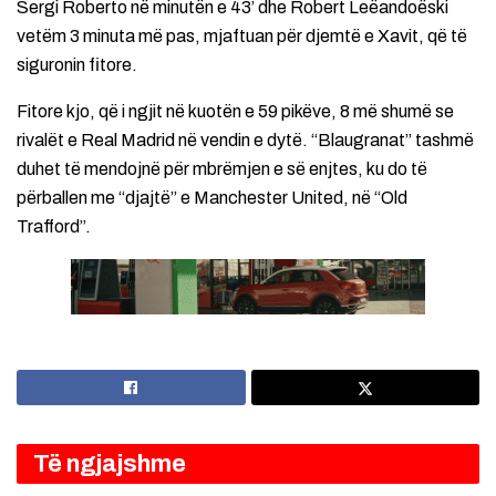
Sergi Roberto në minutën e 43’ dhe Robert Leëandoëski
vetëm 3 minuta më pas, mjaftuan për djemtë e Xavit, që të
siguronin fitore.
Fitore kjo, që i ngjit në kuotën e 59 pikëve, 8 më shumë se
rivalët e Real Madrid në vendin e dytë. “Blaugranat” tashmë
duhet të mendojnë për mbrëmjen e së enjtes, ku do të
përballen me “djajtë” e Manchester United, në “Old
Trafford”.
Të ngjajshme