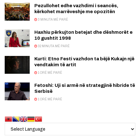
Pezullohet edhe vazhdimi i seancës,
kërkohet marrëveshje me opozitën
3 MINUTA MË PARË
Haxhiu përkujton betejat dhe dëshmorët e
10 gushtit 1998
32 MINUTA MË PARË
Kurti: Etno Festi vazhdon ta bëjë Kukajn një
vendtakim të artit
1 ORË MË PARË
Fetoshi: Uji si armë në strategjinë hibride të
Serbisë
1 ORË MË PARË