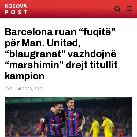
Barcelona ruan “fuqitë”
për Man. United,
“blaugranat” vazhdojnë
“marshimin” drejt titullit
kampion
19 Shkurt 2023, 23:01