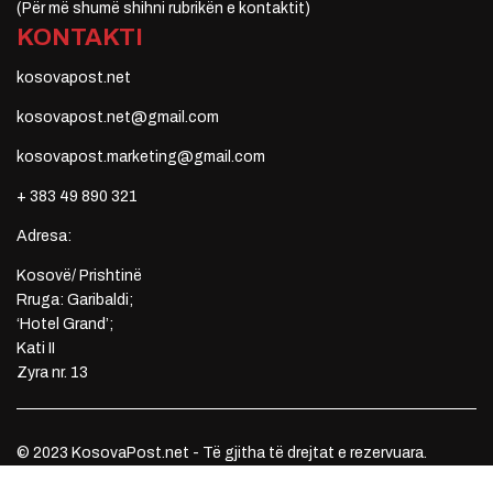
(Për më shumë shihni rubrikën e kontaktit)
KONTAKTI
kosovapost.net
kosovapost.net@gmail.com
kosovapost.marketing@gmail.com
+ 383 49 890 321
Adresa:
Kosovë/ Prishtinë
Rruga: Garibaldi;
‘Hotel Grand’;
Kati II
Zyra nr. 13
© 2023 KosovaPost.net - Të gjitha të drejtat e rezervuara.