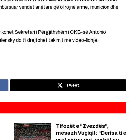
imbursuar vendet anëtare që ofrojnë armë, municion dhe
shkohet Sekretari i Përgjithshëm i OKB-së Antonio
ensky do t’i drejtohet takimit me video-lidhje.
Tweet
Tifozët e “Zvezdës”,
mesazh Vuçiqit: “Derisa ti e
pret një nazist, serbët po