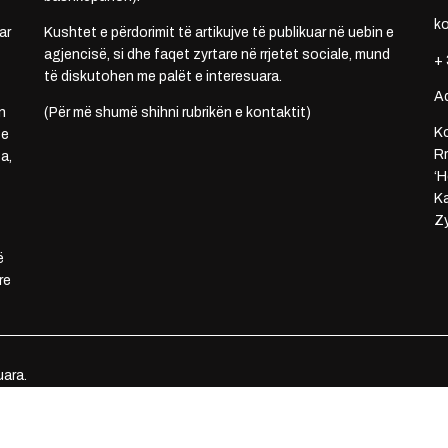
k
ar
Kushtet e përdorimit të artikujve të publikuar në uebin e
agjencisë, si dhe faqet zyrtare në rrjetet sociale, mund
+ 
të diskutohen me palët e interesuara.
A
n
(Për më shumë shihni rubrikën e kontaktit)
Ko
 e
Rr
a,
‘H
Ka
Zy
ë
re
uara.