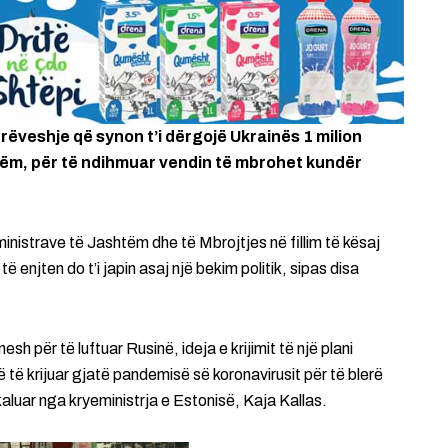
rëveshje që synon t’i dërgojë Ukrainës 1 milion
hëm, për të ndihmuar vendin të mbrohet kundër
ministrave të Jashtëm dhe të Mbrojtjes në fillim të kësaj
 enjten do t’i japin asaj një bekim politik, sipas disa
 për të luftuar Rusinë, ideja e krijimit të një plani
 të krijuar gjatë pandemisë së koronavirusit për të blerë
 kaluar nga kryeministrja e Estonisë, Kaja Kallas.