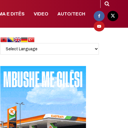
MA E DITËS
VIDEO
AUTO/TECH