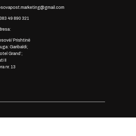
osovapost.marketing@gmail.com
383 49 890 321
dresa:
sovë/ Prishtinë
uga: Garibaldi;
otel Grand’;
ti II
ra nr. 13