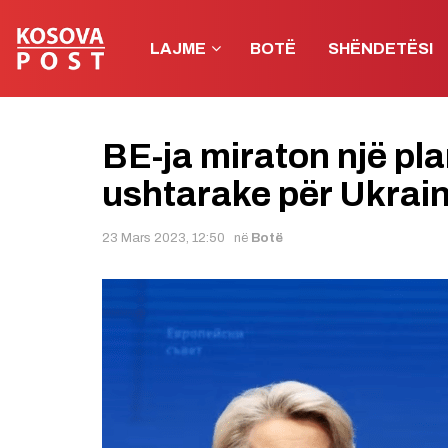
LAJME
BOTË
SHËNDETËSI
BE-ja miraton një pl
ushtarake për Ukrai
23 Mars 2023, 12:50
në
Botë