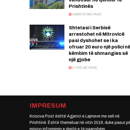
Prishtinës
4 MINUTA MË PARË
Shtetasi i Serbisë
arrestohet në Mitrovicë
pasi dyshohet se i ka
ofruar 20 euro një polici n
këmbim të shmangies së
një gjobe
2 ORË MË PARË
IMPRESUM
Kosova Post është Agjenci e Lajmeve me seli në
Prishtinë. Është themeluar në vitin 2016, duke pasur pë
mision informimin e drejtë e të paanshëm.