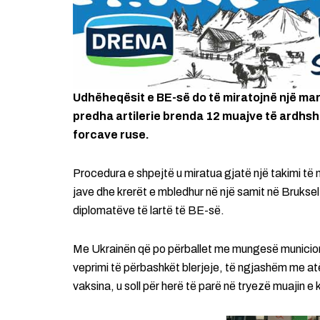
Udhëheqësit e BE-së do të miratojnë një mar
predha artilerie brenda 12 muajve të ardhs
forcave ruse.
Procedura e shpejtë u miratua gjatë një takimi të 
jave dhe krerët e mbledhur në një samit në Bruksel të
diplomatëve të lartë të BE-së.
Me Ukrainën që po përballet me mungesë municionesh
veprimi të përbashkët blerjeje, të ngjashëm me atë
vaksina, u soll për herë të parë në tryezë muajin e