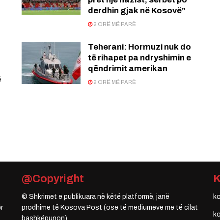
derdhin gjak në Kosovë”
2 ORË MË PARË
Teherani: Hormuzi nuk do
të rihapet pa ndryshimin e
qëndrimit amerikan
ë
2 ORË MË PARË
@Copyright
© Shkrimet e publikuara në këtë platformë, janë
k
r
prodhime të Kosova Post (ose të mediumeve me të cilat
k
bashkëpunon).