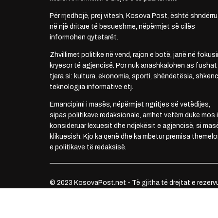
Për rrjedhojë, prej vitesh, Kosova Post, është shndërru
në një dritare të besueshme, nëpërmjet së cilës
informohen qytetarët.
Zhvillimet politike në vend, rajon e botë, janë në fokusi
kryesor të agjencisë. Por nuk anashkalohen as fushat
tjera si: kultura, ekonomia, sporti, shëndetësia, shkenc
teknologjia informative etj.
Emancipimi i masës, nëpërmjet ngritjes së vetëdijes,
sipas politikave redaksionale, arrihet vetëm duke mos i
konsideruar lexuesit dhe ndjekësit e agjencisë, si mas
klikuesish. Kjo ka qenë dhe ka mbetur premisa themelo
e politikave të redaksisë.
© 2023 KosovaPost.net - Të gjitha të drejtat e rezerv