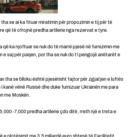
tha se ai ka fituar miratimin për propozimin e tij për të
re që të ofrojnë predha artilerie nga rezervat e tyre.
që ka njoftuar se nuk do të marrë pjesë në furnizimin me
e saj për paqen, por tha se nuk do t’i pengojë anëtarët e
an tha se blloku është pjesërisht fajtor për zgjatjen e luftës
 i kanë vënë Rusisë dhe duke furnizuar Ukrainën me para
qen me Moskën.
000-7,000 predha artilerie çdo ditë, rreth një e treta e
e plotësimit me 3.5 miliardë euro shtesë të Facilitetit