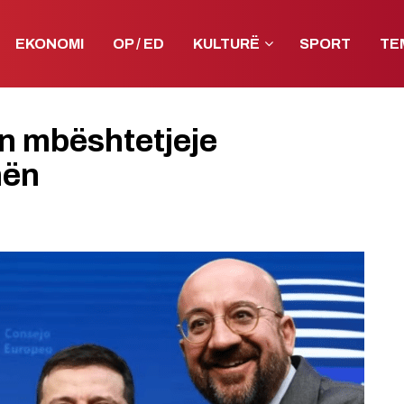
EKONOMI
OP / ED
KULTURË
SPORT
TE
an mbështetjeje
nën