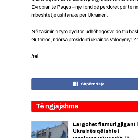
Evropian të Paqes – një fond që përdoret për të r
mbështetje ushtarake për Ukrainën.
Në takimin e tyre dyditor, udhëheqësve do t’iu ba
Guterres, ndërsa presidenti ukrainas Volodymyr Zel
/rel
Shpërndaje
Të ngjajshme
Largohet flamuri gjigant i
Ukrainës që ishte i
vendosur në qendër të