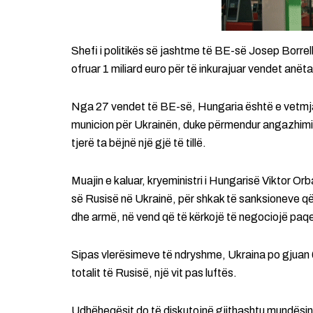
Shefi i politikës së jashtme të BE-së Josep Borrell 
ofruar 1 miliard euro për të inkurajuar vendet anëta
Nga 27 vendet të BE-së, Hungaria është e vetmja 
municion për Ukrainën, duke përmendur angazhimin 
tjerë ta bëjnë një gjë të tillë.
Muajin e kaluar, kryeministri i Hungarisë Viktor Orb
së Rusisë në Ukrainë, për shkak të sanksioneve që
dhe armë, në vend që të kërkojë të negociojë pa
Sipas vlerësimeve të ndryshme, Ukraina po gjuan 6,
totalit të Rusisë, një vit pas luftës.
Udhëheqësit do të diskutojnë gjithashtu mundësinë 