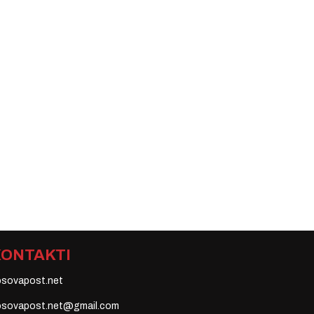
KONTAKTI
osovapost.net
osovapost.net@gmail.com