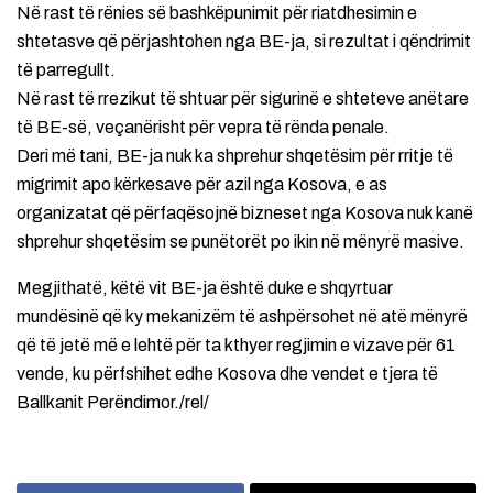
Në rast të rënies së bashkëpunimit për riatdhesimin e
shtetasve që përjashtohen nga BE-ja, si rezultat i qëndrimit
të parregullt.
Në rast të rrezikut të shtuar për sigurinë e shteteve anëtare
të BE-së, veçanërisht për vepra të rënda penale.
Deri më tani, BE-ja nuk ka shprehur shqetësim për rritje të
migrimit apo kërkesave për azil nga Kosova, e as
organizatat që përfaqësojnë bizneset nga Kosova nuk kanë
shprehur shqetësim se punëtorët po ikin në mënyrë masive.
Megjithatë, këtë vit BE-ja është duke e shqyrtuar
mundësinë që ky mekanizëm të ashpërsohet në atë mënyrë
që të jetë më e lehtë për ta kthyer regjimin e vizave për 61
vende, ku përfshihet edhe Kosova dhe vendet e tjera të
Ballkanit Perëndimor./rel/