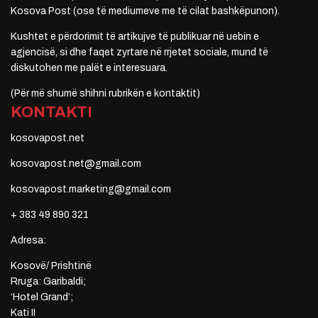
Kosova Post (ose të mediumeve me të cilat bashkëpunon).
Kushtet e përdorimit të artikujve të publikuar në uebin e
agjencisë, si dhe faqet zyrtare në rrjetet sociale, mund të
diskutohen me palët e interesuara.
(Për më shumë shihni rubrikën e kontaktit)
KONTAKTI
kosovapost.net
kosovapost.net@gmail.com
kosovapost.marketing@gmail.com
+ 383 49 890 321
Adresa:
Kosovë/ Prishtinë
Rruga: Garibaldi;
‘Hotel Grand’;
Kati II