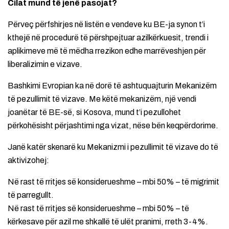
Cilat mund të jenë pasojat?
Përveç përfshirjes në listën e vendeve ku BE-ja synon t’i
kthejë në procedurë të përshpejtuar azilkërkuesit, trendi i
aplikimeve më të mëdha rrezikon edhe marrëveshjen për
liberalizimin e vizave.
Bashkimi Evropian ka në dorë të ashtuquajturin Mekanizëm
të pezullimit të vizave. Me këtë mekanizëm, një vendi
joanëtar të BE-së, si Kosova, mund t’i pezullohet
përkohësisht përjashtimi nga vizat, nëse bën keqpërdorime.
Janë katër skenarë ku Mekanizmi i pezullimit të vizave do të
aktivizohej:
Në rast të rritjes së konsiderueshme – mbi 50% – të migrimit
të parregullt.
Në rast të rritjes së konsiderueshme – mbi 50% – të
kërkesave për azil me shkallë të ulët pranimi, rreth 3-4%.