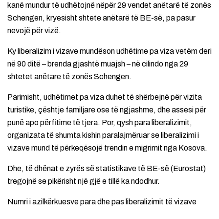
kanë mundur të udhëtojnë nëpër 29 vendet anëtarë të zonës
Schengen, kryesisht shtete anëtarë të BE-së, pa pasur
nevojë për vizë.
Ky liberalizim i vizave mundëson udhëtime pa viza vetëm deri
në 90 ditë – brenda gjashtë muajsh – në cilindo nga 29
shtetet anëtare të zonës Schengen.
Parimisht, udhëtimet pa viza duhet të shërbejnë për vizita
turistike, çështje familjare ose të ngjashme, dhe assesi për
punë apo përfitime të tjera. Por, qysh para liberalizimit,
organizata të shumta kishin paralajmëruar se liberalizimi i
vizave mund të përkeqësojë trendin e migrimit nga Kosova.
Dhe, të dhënat e zyrës së statistikave të BE-së (Eurostat)
tregojnë se pikërisht një gjë e tillë ka ndodhur.
Numri i azilkërkuesve para dhe pas liberalizimit të vizave