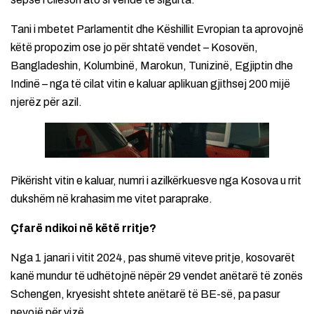
Tani i mbetet Parlamentit dhe Këshillit Evropian ta aprovojnë
këtë propozim ose jo për shtatë vendet – Kosovën,
Bangladeshin, Kolumbinë, Marokun, Tunizinë, Egjiptin dhe
Indinë – nga të cilat vitin e kaluar aplikuan gjithsej 200 mijë
njerëz për azil.
Pikërisht vitin e kaluar, numri i azilkërkuesve nga Kosova u rrit
dukshëm në krahasim me vitet paraprake.
Çfarë ndikoi në këtë rritje?
Nga 1 janari i vitit 2024, pas shumë viteve pritje, kosovarët
kanë mundur të udhëtojnë nëpër 29 vendet anëtarë të zonës
Schengen, kryesisht shtete anëtarë të BE-së, pa pasur
nevojë për vizë.