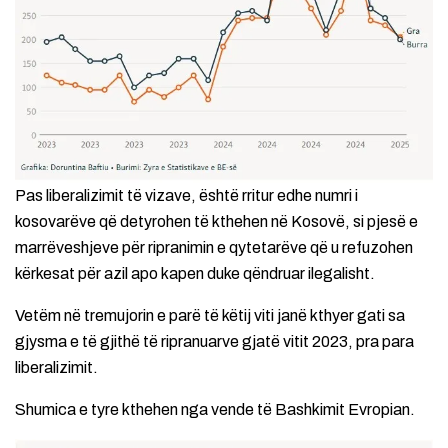
Pas liberalizimit të vizave, është rritur edhe numri i
kosovarëve që detyrohen të kthehen në Kosovë, si pjesë e
marrëveshjeve për ripranimin e qytetarëve që u refuzohen
kërkesat për azil apo kapen duke qëndruar ilegalisht.
Vetëm në tremujorin e parë të këtij viti janë kthyer gati sa
gjysma e të gjithë të ripranuarve gjatë vitit 2023, pra para
liberalizimit.
Shumica e tyre kthehen nga vende të Bashkimit Evropian.