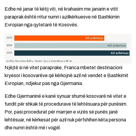
Edhe në janar të këtij viti, në krahasim me janarin e vitit
paraprak është rritur numri i azilkërkuesve në Bashkimin
Evropian nga qytetarë të Kosovës.
Njëjtë si në vitet paraprake, Franca mbetet destinacioni
kryesor i kosovarëve që kërkojnë azil në vendet e Bashkimit
Evropian, ndjekur pas nga Gjermania.
Edhe Gjermaninë e kanë synuar shumë kosovarë në vitet e
fundit për shkak të procedurave të lehtësuara për punësim.
Por, pasi procedurat për marrjen e vizës së punës janë
lehtësuar, në kërkesat për azil nuk përfshihen këta persona
dhe numri është më i vogël.