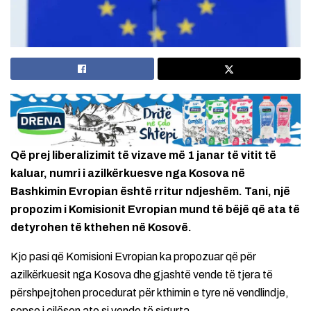
Që prej liberalizimit të vizave më 1 janar të vitit të
kaluar, numri i azilkërkuesve nga Kosova në
Bashkimin Evropian është rritur ndjeshëm. Tani, një
propozim i Komisionit Evropian mund të bëjë që ata të
detyrohen të kthehen në Kosovë.
Kjo pasi që Komisioni Evropian ka propozuar që për
azilkërkuesit nga Kosova dhe gjashtë vende të tjera të
përshpejtohen procedurat për kthimin e tyre në vendlindje,
sepse i cilëson ato si vende të sigurta.