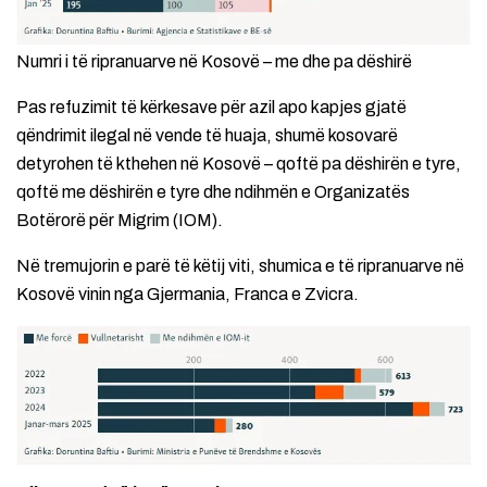
Numri i të ripranuarve në Kosovë – me dhe pa dëshirë
Pas refuzimit të kërkesave për azil apo kapjes gjatë
qëndrimit ilegal në vende të huaja, shumë kosovarë
detyrohen të kthehen në Kosovë – qoftë pa dëshirën e tyre,
qoftë me dëshirën e tyre dhe ndihmën e Organizatës
Botërorë për Migrim (IOM).
Në tremujorin e parë të këtij viti, shumica e të ripranuarve në
Kosovë vinin nga Gjermania, Franca e Zvicra.