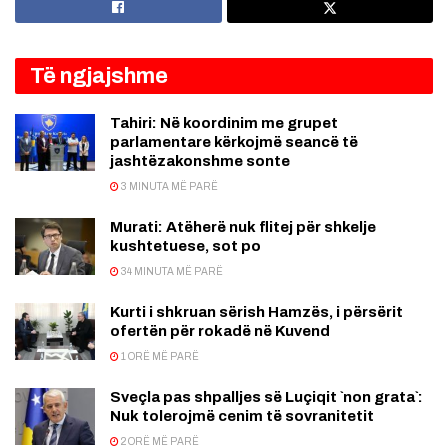
Të ngjajshme
Tahiri: Në koordinim me grupet
parlamentare kërkojmë seancë të
jashtëzakonshme sonte
3 MINUTA MË PARË
Murati: Atëherë nuk flitej për shkelje
kushtetuese, sot po
34 MINUTA MË PARË
Kurti i shkruan sërish Hamzës, i përsërit
ofertën për rokadë në Kuvend
1 ORË MË PARË
Sveçla pas shpalljes së Luçiqit `non grata`:
Nuk tolerojmë cenim të sovranitetit
2 ORË MË PARË