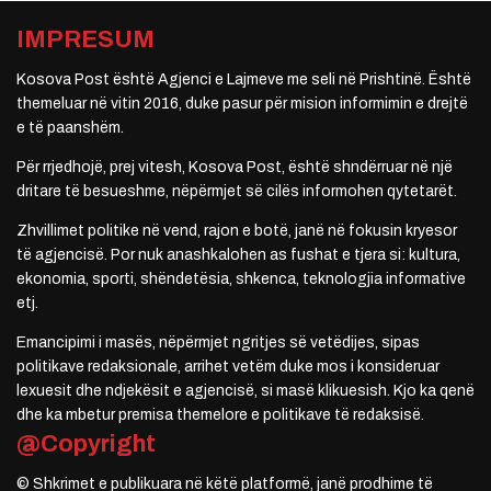
IMPRESUM
Kosova Post është Agjenci e Lajmeve me seli në Prishtinë. Është
themeluar në vitin 2016, duke pasur për mision informimin e drejtë
e të paanshëm.
Për rrjedhojë, prej vitesh, Kosova Post, është shndërruar në një
dritare të besueshme, nëpërmjet së cilës informohen qytetarët.
Zhvillimet politike në vend, rajon e botë, janë në fokusin kryesor
të agjencisë. Por nuk anashkalohen as fushat e tjera si: kultura,
ekonomia, sporti, shëndetësia, shkenca, teknologjia informative
etj.
Emancipimi i masës, nëpërmjet ngritjes së vetëdijes, sipas
politikave redaksionale, arrihet vetëm duke mos i konsideruar
lexuesit dhe ndjekësit e agjencisë, si masë klikuesish. Kjo ka qenë
dhe ka mbetur premisa themelore e politikave të redaksisë.
@Copyright
© Shkrimet e publikuara në këtë platformë, janë prodhime të