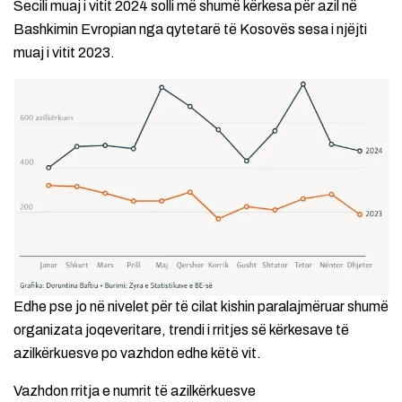
Secili muaj i vitit 2024 solli më shumë kërkesa për azil në
Bashkimin Evropian nga qytetarë të Kosovës sesa i njëjti
muaj i vitit 2023.
Edhe pse jo në nivelet për të cilat kishin paralajmëruar shumë
organizata joqeveritare, trendi i rritjes së kërkesave të
azilkërkuesve po vazhdon edhe këtë vit.
Vazhdon rritja e numrit të azilkërkuesve