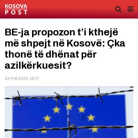
BE-ja propozon t’i kthejë
më shpejt në Kosovë: Çka
thonë të dhënat për
azilkërkuesit?
22 Prill 2025, 18:17