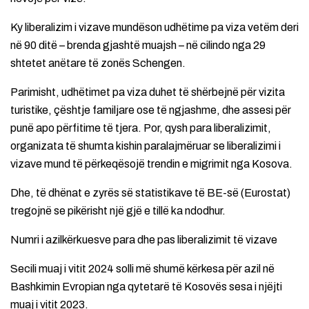
Ky liberalizim i vizave mundëson udhëtime pa viza vetëm deri
në 90 ditë – brenda gjashtë muajsh – në cilindo nga 29
shtetet anëtare të zonës Schengen.
Parimisht, udhëtimet pa viza duhet të shërbejnë për vizita
turistike, çështje familjare ose të ngjashme, dhe assesi për
punë apo përfitime të tjera. Por, qysh para liberalizimit,
organizata të shumta kishin paralajmëruar se liberalizimi i
vizave mund të përkeqësojë trendin e migrimit nga Kosova.
Dhe, të dhënat e zyrës së statistikave të BE-së (Eurostat)
tregojnë se pikërisht një gjë e tillë ka ndodhur.
Numri i azilkërkuesve para dhe pas liberalizimit të vizave
Secili muaj i vitit 2024 solli më shumë kërkesa për azil në
Bashkimin Evropian nga qytetarë të Kosovës sesa i njëjti
muaj i vitit 2023.