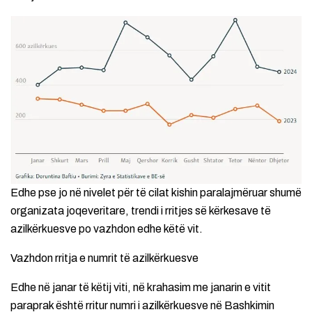
Edhe pse jo në nivelet për të cilat kishin paralajmëruar shumë
organizata joqeveritare, trendi i rritjes së kërkesave të
azilkërkuesve po vazhdon edhe këtë vit.
Vazhdon rritja e numrit të azilkërkuesve
Edhe në janar të këtij viti, në krahasim me janarin e vitit
paraprak është rritur numri i azilkërkuesve në Bashkimin