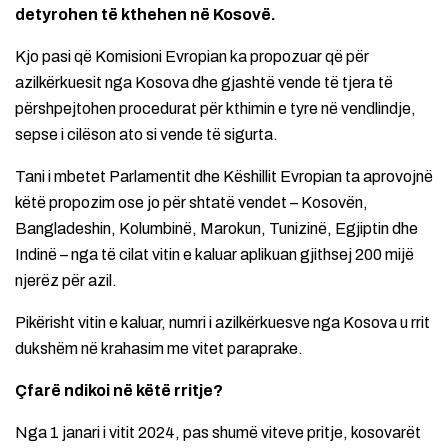
detyrohen të kthehen në Kosovë.
Kjo pasi që Komisioni Evropian ka propozuar që për
azilkërkuesit nga Kosova dhe gjashtë vende të tjera të
përshpejtohen procedurat për kthimin e tyre në vendlindje,
sepse i cilëson ato si vende të sigurta.
Tani i mbetet Parlamentit dhe Këshillit Evropian ta aprovojnë
këtë propozim ose jo për shtatë vendet – Kosovën,
Bangladeshin, Kolumbinë, Marokun, Tunizinë, Egjiptin dhe
Indinë – nga të cilat vitin e kaluar aplikuan gjithsej 200 mijë
njerëz për azil.
Pikërisht vitin e kaluar, numri i azilkërkuesve nga Kosova u rrit
dukshëm në krahasim me vitet paraprake.
Çfarë ndikoi në këtë rritje?
Nga 1 janari i vitit 2024, pas shumë viteve pritje, kosovarët