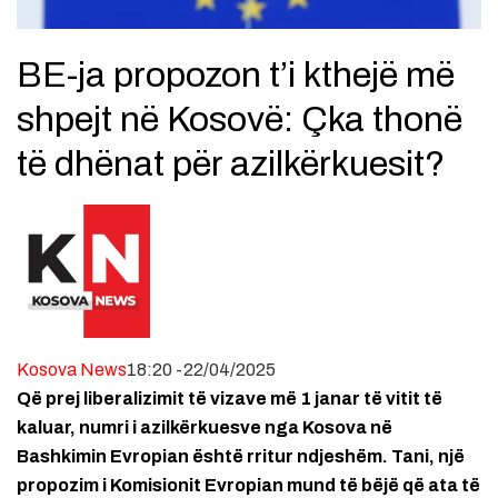
BE-ja propozon t’i kthejë më
shpejt në Kosovë: Çka thonë
të dhënat për azilkërkuesit?
Kosova News
18:20 -22/04/2025
Që prej liberalizimit të vizave më 1 janar të vitit të
kaluar, numri i azilkërkuesve nga Kosova në
Bashkimin Evropian është rritur ndjeshëm. Tani, një
propozim i Komisionit Evropian mund të bëjë që ata të