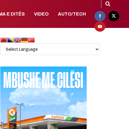
MA E DITËS
VIDEO
AUTO/TECH