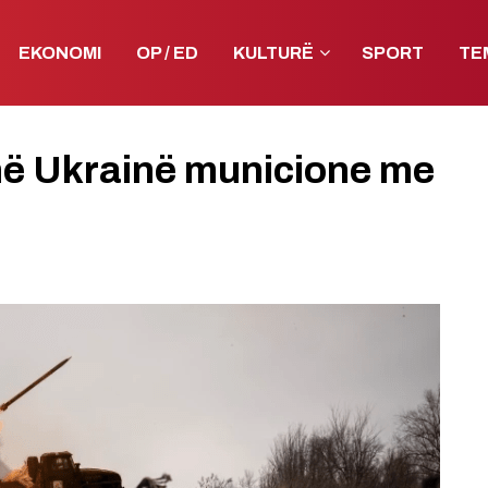
EKONOMI
OP / ED
KULTURË
SPORT
TE
 në Ukrainë municione me