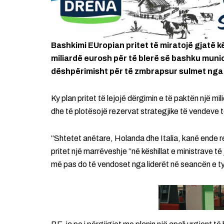
Bashkimi EUropian pritet të miratojë gjatë kë
miliardë eurosh për të blerë së bashku munici
dëshpërimisht për të zmbrapsur sulmet nga 
Ky plan pritet të lejojë dërgimin e të paktën një 
dhe të plotësojë rezervat strategjike të vendeve të
“Shtetet anëtare, Holanda dhe Italia, kanë ende rez
pritet një marrëveshje “në këshillat e ministrave 
më pas do të vendoset nga liderët në seancën e ty