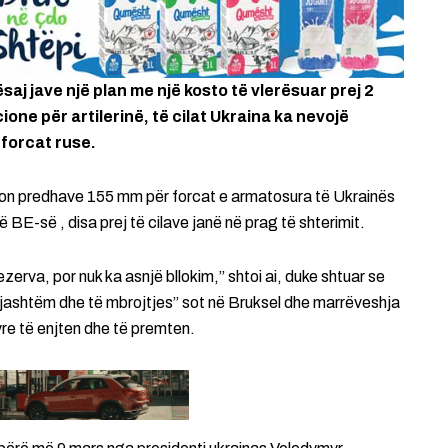
saj jave një plan me një kosto të vlerësuar prej 2
one për artilerinë, të cilat Ukraina ka nevojë
forcat ruse.
milion predhave 155 mm për forcat e armatosura të Ukrainës
 BE-së , disa prej të cilave janë në prag të shterimit.
erva, por nuk ka asnjë bllokim,” shtoi ai, duke shtuar se
të jashtëm dhe të mbrojtjes” sot në Bruksel dhe marrëveshja
re të enjten dhe të premten.