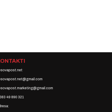
KONTAKTI
osovapost.net
osovapost.net@gmail.com
osovapost.marketing@gmail.com
383 49 890 321
dresa: