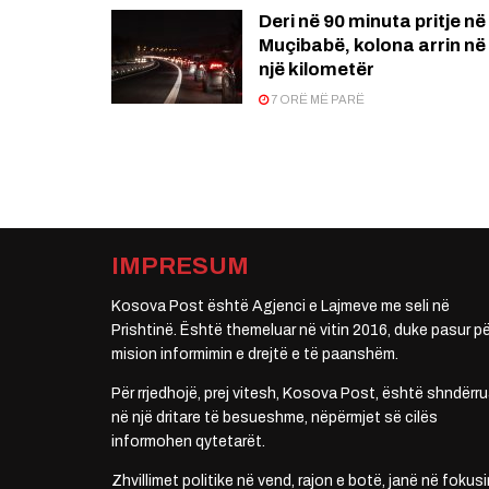
Deri në 90 minuta pritje në
Muçibabë, kolona arrin në
një kilometër
7 ORË MË PARË
IMPRESUM
Kosova Post është Agjenci e Lajmeve me seli në
Prishtinë. Është themeluar në vitin 2016, duke pasur pë
mision informimin e drejtë e të paanshëm.
Për rrjedhojë, prej vitesh, Kosova Post, është shndërru
në një dritare të besueshme, nëpërmjet së cilës
informohen qytetarët.
Zhvillimet politike në vend, rajon e botë, janë në fokusi