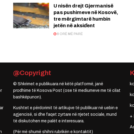
U nisën drejt Gjermanisë
pas pushimeve në Kosovë,
tre mërgimtarë humbin
jetën në aksiďent
8 ORË MË PARË
@Copyright
© Shkrimet e publikuara në këtë platformë, janë
k
r
prodhime të Kosova Post (ose të mediumeve me të cilat
k
bashkëpunon).
k
ar
Kushtet e përdorimit të artikujve të publikuar në uebin e
agjencisë, si dhe faqet zyrtare në rrjetet sociale, mund
+ 
të diskutohen me palët e interesuara.
A
n
(Për më shumë shihni rubrikën e kontaktit)