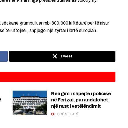
të bërë më 9 mars nga presidenti ukrainas Volodymyr
usët kanë grumbulluar mbi 300,000 luftëtarë për të nisur
 të luftojnë”, shpjegoi një zyrtar i lartë europian.
Tweet
Reagim i shpejtë i policisë
ë
në Ferizaj, parandalohet
një rast i vetëlëndimit
6 ORË MË PARË