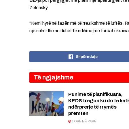
BE-ja po i përgjigjet me planin një apeli urgjent 
Zelensky.
“Kemi hyrë në fazën më të rrezikshme të luftës. R
një sulm dhe ne duhet të ndihmojmë forcat ukrainase
Shpërndaje
Të ngjajshme
Punime të planifikuara,
KEDS tregon ku do të ket
ndërprerje të rrymës
premten
6 ORË MË PARË