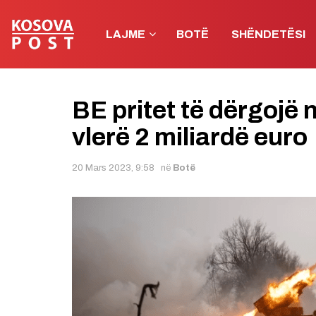
LAJME
BOTË
SHËNDETËSI
BE pritet të dërgojë
vlerë 2 miliardë euro
20 Mars 2023, 9:58
në
Botë