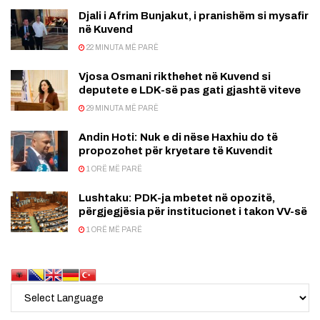
Djali i Afrim Bunjakut, i pranishëm si mysafir
në Kuvend
22 MINUTA MË PARË
Vjosa Osmani rikthehet në Kuvend si
deputete e LDK-së pas gati gjashtë viteve
29 MINUTA MË PARË
Andin Hoti: Nuk e di nëse Haxhiu do të
propozohet për kryetare të Kuvendit
1 ORË MË PARË
Lushtaku: PDK-ja mbetet në opozitë,
përgjegjësia për institucionet i takon VV-së
1 ORË MË PARË