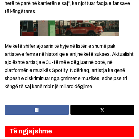
herë të parë në karrierën e saj”, ka njoftuar faqja e fansave
të këngëtares.
Me këtë shifër ajo arrin të hyjë në listën e shumë pak
artisteve femra në histori që e arrijnë këtë sukses. Aktualisht
ajo është artistja e 31-të më e dëgjuar në botë, në
platformën e muzikës Spotify. Ndërkaq, artistja ka qenë
shpesh e diskriminuar nga çmimet e muzikës, edhe pse tri
këngë të saj kanë mbi një miliard dëgjime.
Të ngjajshme