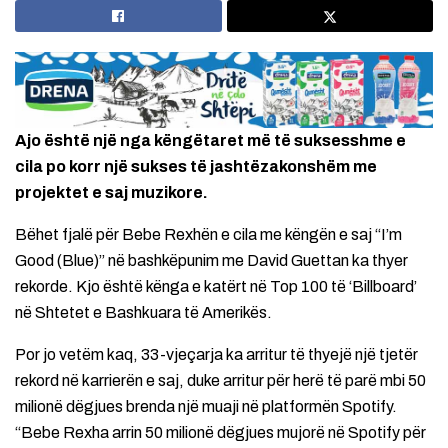
Ajo është një nga këngëtaret më të suksesshme e
cila po korr një sukses të jashtëzakonshëm me
projektet e saj muzikore.
Bëhet fjalë për Bebe Rexhën e cila me këngën e saj “I’m
Good (Blue)” në bashkëpunim me David Guettan ka thyer
rekorde. Kjo është kënga e katërt në Top 100 të ‘Billboard’
në Shtetet e Bashkuara të Amerikës.
Por jo vetëm kaq, 33-vjeçarja ka arritur të thyejë një tjetër
rekord në karrierën e saj, duke arritur për herë të parë mbi 50
milionë dëgjues brenda një muaji në platformën Spotify.
“Bebe Rexha arrin 50 milionë dëgjues mujorë në Spotify për