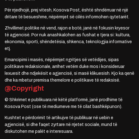
Për rrjedhojë, prej vitesh, Kosova Post, është shndërruar në një
dritare të besueshme, nëpërmjet së cilës informohen qytetarët.
Zhvillimet politike në vend, rajon e botë, janë në fokusin kryesor
të agjencisë. Por nuk anashkalohen as fushat e tjera si: kultura,
ekonomia, sporti, shëndetësia, shkenca, teknologjia informative
etj.
Emancipimi i masës, nëpërmjet ngritjes së vetëdijes, sipas
politikave redaksionale, arrihet vetëm duke mos i konsideruar
lexuesit dhe ndjekësit e agjencisë, si masë klikuesish. Kjo ka qenë
dhe ka mbetur premisa themelore e politikave të redaksisë.
@Copyright
© Shkrimet e publikuara në këtë platformë, janë prodhime të
Kosova Post (ose të mediumeve me të cilat bashkëpunon).
Kushtet e përdorimit të artikujve të publikuar në uebin e
agjencisë, si dhe faqet zyrtare në rrjetet sociale, mund të
diskutohen me palët e interesuara.