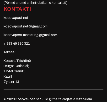
(Për më shumë shihni rubrikën e kontaktit)
KONTAKTI
kosovapost.net
kosovapost.net@gmail.com
kosovapost.marketing@gmail.com
+ 383 49 890 321
Adresa:
Kosovë/ Prishtinë
Rruga: Garibaldi;
‘Hotel Grand’;
Kati II
Zyra nr. 13
© 2023 KosovaPost.net - Të gjitha të drejtat e rezervuara.