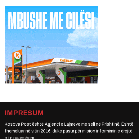
IMPRESUM
Kosova Post është Agjenci e Lajmeve me seli në Prishtinë. Është
themeluar në vitin 2016, duke pasur për mision informimin e drejtë
e të paanshëm.