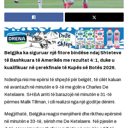
Belgjika ka siguruar një fitore bindëse ndaj Shteteve
të Bashkuara të Amerikës me rezultat 4:1, duke u
kualifikuar në çerekfinale të Kupës së Botës 2026.
Ndeshja nisi me epërsi të shpejtë për belgët, të cilët kaluan
në avantazh në minutën e 9-të me golin e Charles De
Ketelaere. SHBA arriti të barazojë në minutën e 31-të
përmes Malik Tillman, i cili realizoi nga një goditje dënimi.
Megjithatë, Belgjika reagoi menjëherë dhe riktheu epërsinë
në minutën e 33-të, sërish me De Ketelaere. Në pjesën e