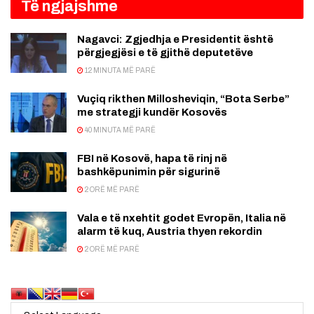
Të ngjajshme
Nagavci: Zgjedhja e Presidentit është
përgjegjësi e të gjithë deputetëve
12 MINUTA MË PARË
Vuçiq rikthen Millosheviqin, “Bota Serbe”
me strategji kundër Kosovës
40 MINUTA MË PARË
FBI në Kosovë, hapa të rinj në
bashkëpunimin për sigurinë
2 ORË MË PARË
Vala e të nxehtit godet Evropën, Italia në
alarm të kuq, Austria thyen rekordin
2 ORË MË PARË