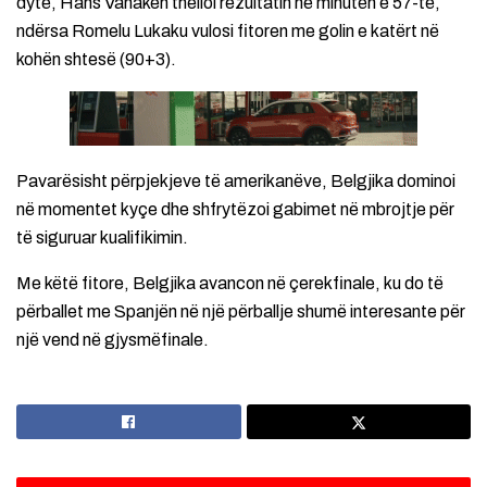
dytë, Hans Vanaken thelloi rezultatin në minutën e 57-të,
ndërsa Romelu Lukaku vulosi fitoren me golin e katërt në
kohën shtesë (90+3).
Pavarësisht përpjekjeve të amerikanëve, Belgjika dominoi
në momentet kyçe dhe shfrytëzoi gabimet në mbrojtje për
të siguruar kualifikimin.
Me këtë fitore, Belgjika avancon në çerekfinale, ku do të
përballet me Spanjën në një përballje shumë interesante për
një vend në gjysmëfinale.