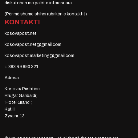
diskutohen me palët e interesuara.
(Për më shumë shihni rubrikën e kontaktit)
KONTAKTI
kosovapost.net
kosovapost.net@gmail.com
kosovapost.marketing@gmail.com
+ 383 49 890 321
Adresa:
Kosovë/ Prishtinë
Rruga: Garibaldi;
‘Hotel Grand’;
Kati II
Zyra nr. 13