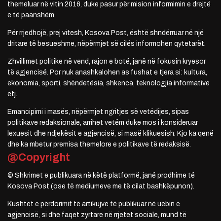
themeluar në vitin 2016, duke pasur për mision informimin e drejtë
e të paanshëm.
Për rrjedhojë, prej vitesh, Kosova Post, është shndërruar në një
dritare të besueshme, nëpërmjet së cilës informohen qytetarët.
Zhvillimet politike në vend, rajon e botë, janë në fokusin kryesor
të agjencisë. Por nuk anashkalohen as fushat e tjera si: kultura,
ekonomia, sporti, shëndetësia, shkenca, teknologjia informative
etj.
Emancipimi i masës, nëpërmjet ngritjes së vetëdijes, sipas
politikave redaksionale, arrihet vetëm duke mos i konsideruar
lexuesit dhe ndjekësit e agjencisë, si masë klikuesish. Kjo ka qenë
dhe ka mbetur premisa themelore e politikave të redaksisë.
@Copyright
© Shkrimet e publikuara në këtë platformë, janë prodhime të
Kosova Post (ose të mediumeve me të cilat bashkëpunon).
Kushtet e përdorimit të artikujve të publikuar në uebin e
agjencisë, si dhe faqet zyrtare në rrjetet sociale, mund të