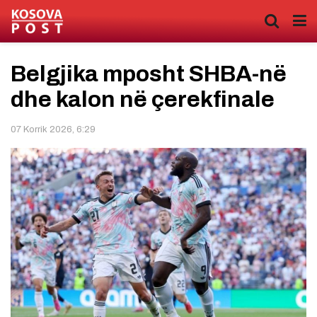
Belgjika mposht SHBA-në
dhe kalon në çerekfinale
07 Korrik 2026, 6:29