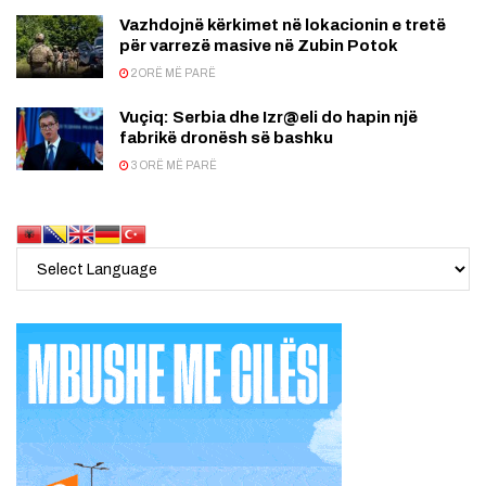
Vazhdojnë kërkimet në lokacionin e tretë
për varrezë masive në Zubin Potok
2 ORË MË PARË
Vuçiq: Serbia dhe Izr@eli do hapin një
fabrikë dronësh së bashku
3 ORË MË PARË