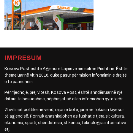
IMPRESUM
Kosova Post është Agjenci e Lajmeve me seli në Prishtinë. Është
themeluar në vitin 2016, duke pasur për mision informimin e drejtë
e të paanshëm.
Për rrjedhojë, prej vitesh, Kosova Post, është shndërruar në një
dritare të besueshme, nëpërmjet së cilës informohen qytetarët.
Zhvillimet politike në vend, rajon e botë, janë në fokusin kryesor
të agjencisë. Por nuk anashkalohen as fushat e tjera si: kultura,
ekonomia, sporti, shëndetësia, shkenca, teknologjia informative
etj.