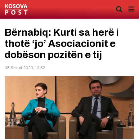
Bërnabiq: Kurti sa herë i
thotë ‘jo’ Asociacionit e
dobëson pozitën e tij
05 Shkurt 2023, 13:52