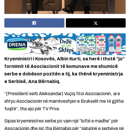
Kryeministri i Kosovës, Albin Kurti, sa herë i thotë “jo”
formimit të Asociacionit të komunave me shumicë
serbe e dobëson pozitën e tij, ka thënë kryeministrja
e Serbisë, Ana Bërnabiq.
“(Presidenti serb Aleksandar) Vuçiq fitoi Asociacionin, ai e
shtyu Asociacionin në marrëveshjen e Brukselit me të gjitha
fuqitë”, tha ajo për TV Prva.
Sipas kryeministres serbe po vjen një “luftë e madhe” për
Asocacionin dhe siç tha Bërnabiq për “sigurinë e serbëve në