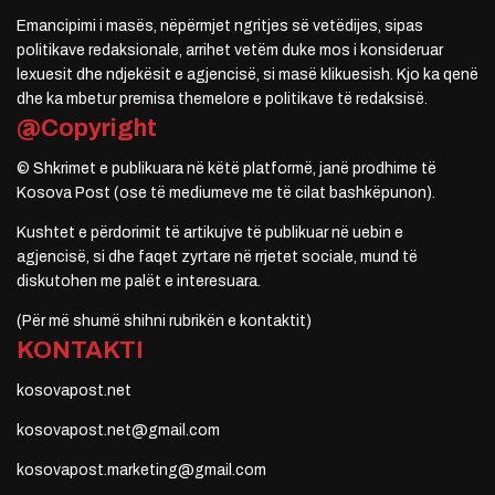
Emancipimi i masës, nëpërmjet ngritjes së vetëdijes, sipas
politikave redaksionale, arrihet vetëm duke mos i konsideruar
lexuesit dhe ndjekësit e agjencisë, si masë klikuesish. Kjo ka qenë
dhe ka mbetur premisa themelore e politikave të redaksisë.
@Copyright
© Shkrimet e publikuara në këtë platformë, janë prodhime të
Kosova Post (ose të mediumeve me të cilat bashkëpunon).
Kushtet e përdorimit të artikujve të publikuar në uebin e
agjencisë, si dhe faqet zyrtare në rrjetet sociale, mund të
diskutohen me palët e interesuara.
(Për më shumë shihni rubrikën e kontaktit)
KONTAKTI
kosovapost.net
kosovapost.net@gmail.com
kosovapost.marketing@gmail.com