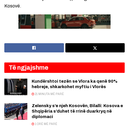
Kosovë.
Të ngjajshme
Kundërshtoi tezën se Vlora ka qenë 90%
hebreje, shkarkohet myftiu i Vlorës
21 MINUTA MË PARË
Zelensky s’e njeh Kosovën, Bilalli: Kosova e
Shqipëria s’duhet të rrinë duarkryq në
diplomaci
1 ORË MË PARË