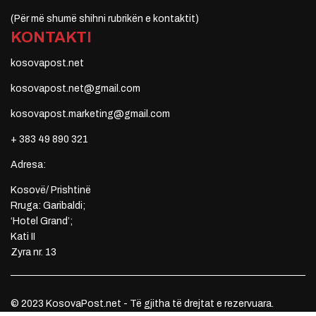
(Për më shumë shihni rubrikën e kontaktit)
KONTAKTI
kosovapost.net
kosovapost.net@gmail.com
kosovapost.marketing@gmail.com
+ 383 49 890 321
Adresa:
Kosovë/ Prishtinë
Rruga: Garibaldi;
‘Hotel Grand’;
Kati II
Zyra nr. 13
© 2023 KosovaPost.net - Të gjitha të drejtat e rezervuara.