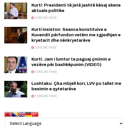
Kurti: Presidenti të jetë jashtë kësaj skene
aktuale politike
2 ORË MË PARË
Kurti insiston: Seanca konstituive e
Kuvendit përfundon vetëm me zgjedhjen e
kryetarit dhe nënkryetarëve
2 ORË MË PARË
Kurti: Jam i lumtur ta paguaj çmimin e
vezëve për bashkëpunim (VIDEO)
3 ORË MË PARË
Lushtaku: Çka mbjell korr, LVV po tallet me
besimin e qytetarëve
3 ORË MË PARË