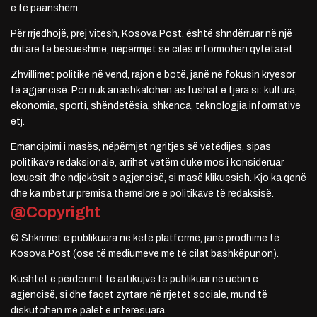
e të paanshëm.
Për rrjedhojë, prej vitesh, Kosova Post, është shndërruar në një
dritare të besueshme, nëpërmjet së cilës informohen qytetarët.
Zhvillimet politike në vend, rajon e botë, janë në fokusin kryesor
të agjencisë. Por nuk anashkalohen as fushat e tjera si: kultura,
ekonomia, sporti, shëndetësia, shkenca, teknologjia informative
etj.
Emancipimi i masës, nëpërmjet ngritjes së vetëdijes, sipas
politikave redaksionale, arrihet vetëm duke mos i konsideruar
lexuesit dhe ndjekësit e agjencisë, si masë klikuesish. Kjo ka qenë
dhe ka mbetur premisa themelore e politikave të redaksisë.
@Copyright
© Shkrimet e publikuara në këtë platformë, janë prodhime të
Kosova Post (ose të mediumeve me të cilat bashkëpunon).
Kushtet e përdorimit të artikujve të publikuar në uebin e
agjencisë, si dhe faqet zyrtare në rrjetet sociale, mund të
diskutohen me palët e interesuara.