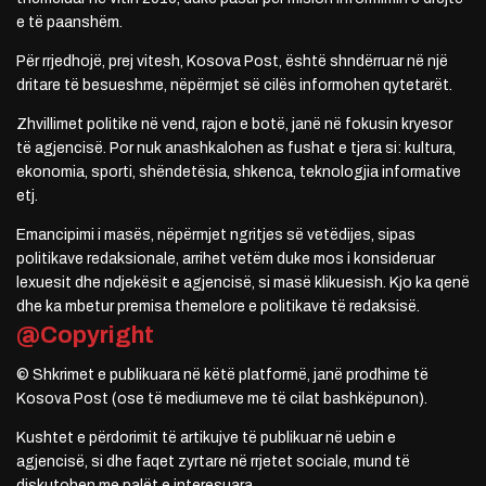
e të paanshëm.
Për rrjedhojë, prej vitesh, Kosova Post, është shndërruar në një
dritare të besueshme, nëpërmjet së cilës informohen qytetarët.
Zhvillimet politike në vend, rajon e botë, janë në fokusin kryesor
të agjencisë. Por nuk anashkalohen as fushat e tjera si: kultura,
ekonomia, sporti, shëndetësia, shkenca, teknologjia informative
etj.
Emancipimi i masës, nëpërmjet ngritjes së vetëdijes, sipas
politikave redaksionale, arrihet vetëm duke mos i konsideruar
lexuesit dhe ndjekësit e agjencisë, si masë klikuesish. Kjo ka qenë
dhe ka mbetur premisa themelore e politikave të redaksisë.
@Copyright
© Shkrimet e publikuara në këtë platformë, janë prodhime të
Kosova Post (ose të mediumeve me të cilat bashkëpunon).
Kushtet e përdorimit të artikujve të publikuar në uebin e
agjencisë, si dhe faqet zyrtare në rrjetet sociale, mund të
diskutohen me palët e interesuara.