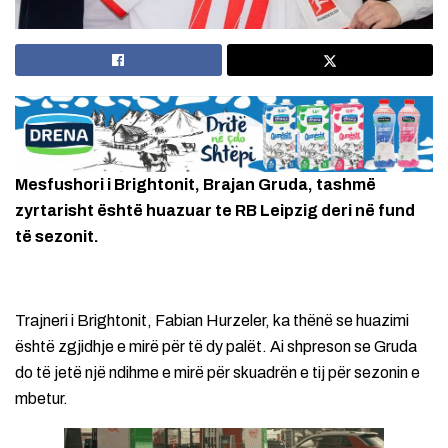
Mesfushori i Brightonit, Brajan Gruda, tashmë
zyrtarisht është huazuar te RB Leipzig deri në fund
të sezonit.
Trajneri i Brightonit, Fabian Hurzeler, ka thënë se huazimi
është zgjidhje e mirë për të dy palët. Ai shpreson se Gruda
do të jetë një ndihme e mirë për skuadrën e tij për sezonin e
mbetur.