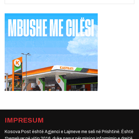
IMPRESUM
Kosova Post është Agjenci e Lajmeve me seli në Prishtinë. Është
themeluar në vitin 2016, duke pasur për mision informimin e drejtë