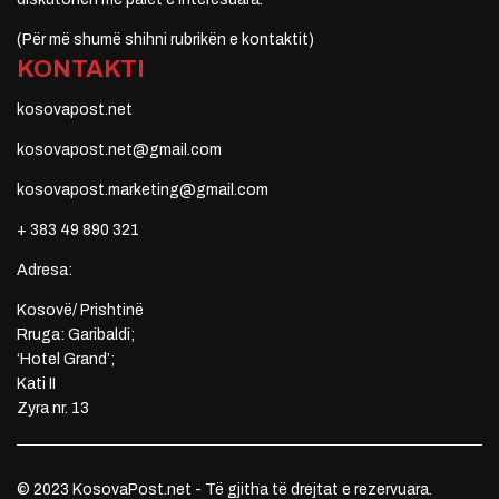
(Për më shumë shihni rubrikën e kontaktit)
KONTAKTI
kosovapost.net
kosovapost.net@gmail.com
kosovapost.marketing@gmail.com
+ 383 49 890 321
Adresa:
Kosovë/ Prishtinë
Rruga: Garibaldi;
‘Hotel Grand’;
Kati II
Zyra nr. 13
© 2023 KosovaPost.net - Të gjitha të drejtat e rezervuara.