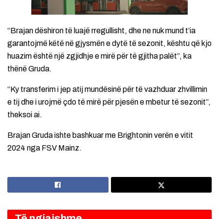
“Brajan dëshiron të luajë rregullisht, dhe ne nuk mund t’ia
garantojmë këtë në gjysmën e dytë të sezonit, kështu që kjo
huazim është një zgjidhje e mirë për të gjitha palët”, ka
thënë Gruda.
“Ky transferim i jep atij mundësinë për të vazhduar zhvillimin
e tij dhe i urojmë çdo të mirë për pjesën e mbetur të sezonit”,
theksoi ai.
Brajan Gruda ishte bashkuar me Brightonin verën e vitit
2024 nga FSV Mainz.
Të ngjajshme