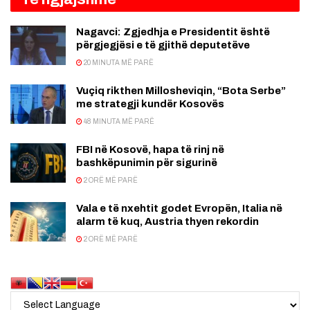
Nagavci: Zgjedhja e Presidentit është
përgjegjësi e të gjithë deputetëve
20 MINUTA MË PARË
Vuçiq rikthen Millosheviqin, “Bota Serbe”
me strategji kundër Kosovës
48 MINUTA MË PARË
FBI në Kosovë, hapa të rinj në
bashkëpunimin për sigurinë
2 ORË MË PARË
Vala e të nxehtit godet Evropën, Italia në
alarm të kuq, Austria thyen rekordin
2 ORË MË PARË