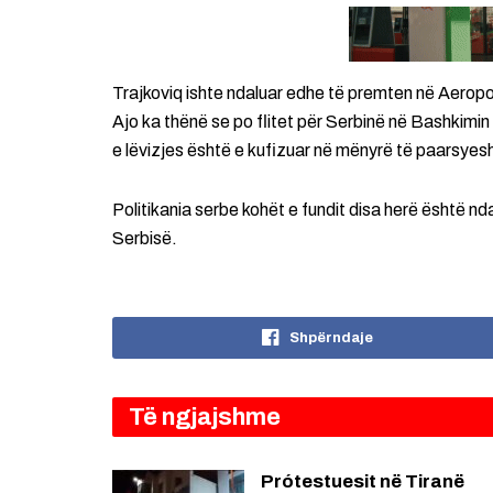
Trajkoviq ishte ndaluar edhe të premten në Aeropo
Ajo ka thënë se po flitet për Serbinë në Bashkimin 
e lëvizjes është e kufizuar në mënyrë të paarsyes
Politikania serbe kohët e fundit disa herë është nda
Serbisë.
Shpërndaje
Të ngjajshme
Prótestuesit në Tiranë