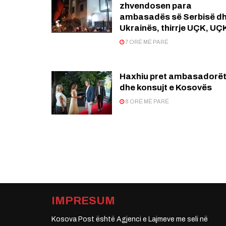
zhvendosen para
ambasadës së Serbisë d
Ukrainës, thirrje UÇK, UÇ
7 ORË MË PARË
Haxhiu pret ambasadorë
dhe konsujt e Kosovës
8 ORË MË PARË
IMPRESUM
Kosova Post është Agjenci e Lajmeve me seli në