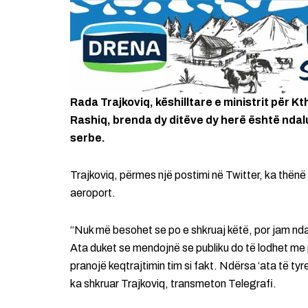
Rada Trajkoviq, këshilltare e ministrit për
Rashiq, brenda dy ditëve dy herë është ndal
serbe.
Trajkoviq, përmes një postimi në Twitter, ka thënë 
aeroport.
“Nuk më besohet se po e shkruaj këtë, por jam ndal
Ata duket se mendojnë se publiku do të lodhet me
pranojë keqtrajtimin tim si fakt. Ndërsa ‘ata të ty
ka shkruar Trajkoviq, transmeton Telegrafi.