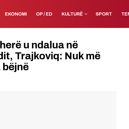
EKONOMI
OP / ED
KULTURË
SPORT
TE
 herë u ndalua në
it, Trajkoviq: Nuk më
 bëjnë