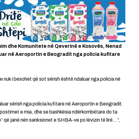
 Kthim dhe Komunitete në Qeverinë e Kosovës, Nenad
uar në Aeroportin e Beogradit nga policia kufitare
e nuk i besohet që sot sërish është ndaluar nga policia në
uar sërish nga policia kufitare në Aeroportin e Beogradit.
 postimet e mia, dhe se bashkësia ndërkombëtare do ta
re” që janë nën sanksionet e SHBA-ve po lëvizin të lirë…”,