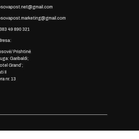
osovapost.net@gmail.com
osovapost.marketing@gmail.com
383 49 890 321
dresa:
sovë/ Prishtinë
uga: Garibaldi;
otel Grand’;
ti II
ra nr. 13