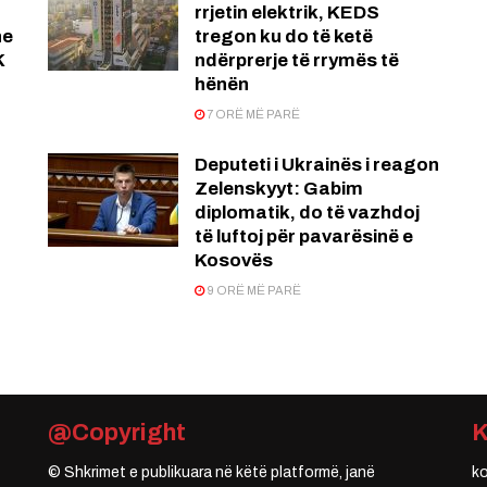
rrjetin elektrik, KEDS
he
tregon ku do të ketë
K
ndërprerje të rrymës të
hënën
7 ORË MË PARË
t
Deputeti i Ukrainës i reagon
Zelenskyyt: Gabim
diplomatik, do të vazhdoj
të luftoj për pavarësinë e
Kosovës
9 ORË MË PARË
@Copyright
© Shkrimet e publikuara në këtë platformë, janë
k