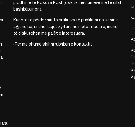
r
prodhime të Kosova Post (ose të mediumeve me të cilat
k
bashkëpunon).
k
ar
Kushtet e përdorimit të artikujve të publikuar në uebin e
agjencisë, si dhe faqet zyrtare në rrjetet sociale, mund
+ 
të diskutohen me palët e interesuara.
A
n
(Për më shumë shihni rubrikën e kontaktit)
Ko
 e
Rr
a,
‘H
Ka
Zy
ë
re
uara.