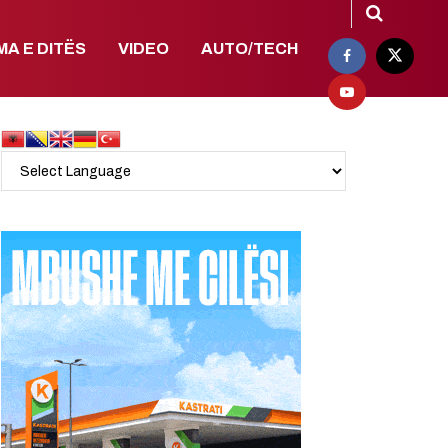
MA E DITËS
VIDEO
AUTO/TECH