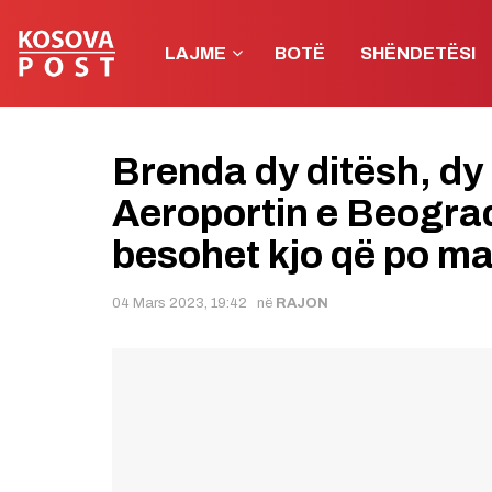
LAJME
BOTË
SHËNDETËSI
Brenda dy ditësh, dy
Aeroportin e Beograd
besohet kjo që po ma
04 Mars 2023, 19:42
në
RAJON