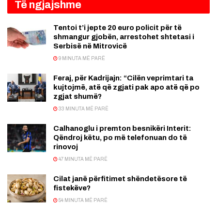
Të ngjajshme
Tentoi t’i jepte 20 euro policit për të
shmangur gjobën, arrestohet shtetasi i
Serbisë në Mitrovicë
9 MINUTA MË PARË
Feraj, për Kadrijajn: “Cilën veprimtari ta
kujtojmë, atë që zgjati pak apo atë që po
zgjat shumë?
33 MINUTA MË PARË
Calhanoglu i premton besnikëri Interit:
Qëndroj këtu, po më telefonuan do të
rinovoj
47 MINUTA MË PARË
Cilat janë përfitimet shëndetësore të
fistekëve?
54 MINUTA MË PARË