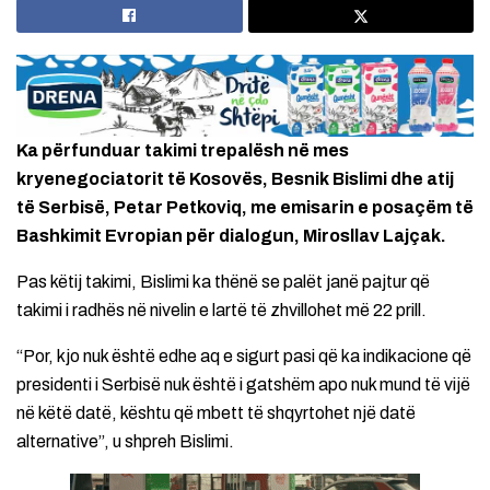
Ka përfunduar takimi trepalësh në mes
kryenegociatorit të Kosovës, Besnik Bislimi dhe atij
të Serbisë, Petar Petkoviq, me emisarin e posaçëm të
Bashkimit Evropian për dialogun, Mirosllav Lajçak.
Pas këtij takimi, Bislimi ka thënë se palët janë pajtur që
takimi i radhës në nivelin e lartë të zhvillohet më 22 prill.
“Por, kjo nuk është edhe aq e sigurt pasi që ka indikacione që
presidenti i Serbisë nuk është i gatshëm apo nuk mund të vijë
në këtë datë, kështu që mbett të shqyrtohet një datë
alternative”, u shpreh Bislimi.