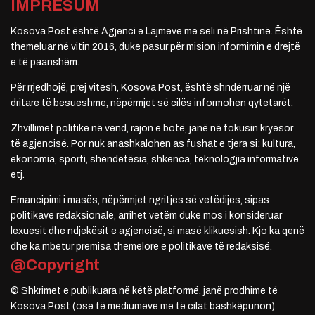
IMPRESUM
Kosova Post është Agjenci e Lajmeve me seli në Prishtinë. Është
themeluar në vitin 2016, duke pasur për mision informimin e drejtë
e të paanshëm.
Për rrjedhojë, prej vitesh, Kosova Post, është shndërruar në një
dritare të besueshme, nëpërmjet së cilës informohen qytetarët.
Zhvillimet politike në vend, rajon e botë, janë në fokusin kryesor
të agjencisë. Por nuk anashkalohen as fushat e tjera si: kultura,
ekonomia, sporti, shëndetësia, shkenca, teknologjia informative
etj.
Emancipimi i masës, nëpërmjet ngritjes së vetëdijes, sipas
politikave redaksionale, arrihet vetëm duke mos i konsideruar
lexuesit dhe ndjekësit e agjencisë, si masë klikuesish. Kjo ka qenë
dhe ka mbetur premisa themelore e politikave të redaksisë.
@Copyright
© Shkrimet e publikuara në këtë platformë, janë prodhime të
Kosova Post (ose të mediumeve me të cilat bashkëpunon).