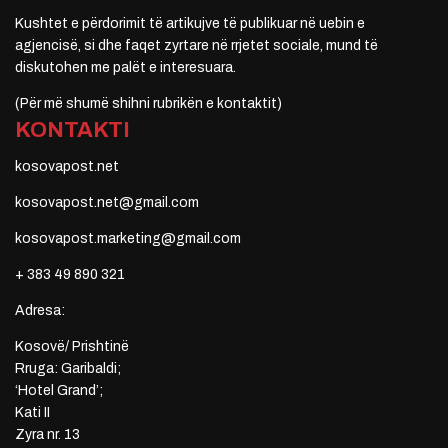
Kushtet e përdorimit të artikujve të publikuar në uebin e
agjencisë, si dhe faqet zyrtare në rrjetet sociale, mund të
diskutohen me palët e interesuara.
(Për më shumë shihni rubrikën e kontaktit)
KONTAKTI
kosovapost.net
kosovapost.net@gmail.com
kosovapost.marketing@gmail.com
+ 383 49 890 321
Adresa:
Kosovë/ Prishtinë
Rruga: Garibaldi;
‘Hotel Grand’;
Kati II
Zyra nr. 13