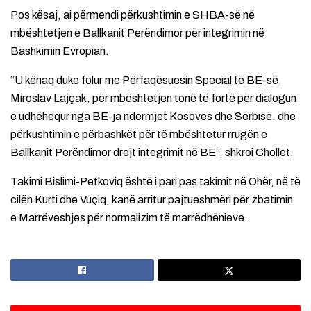
Pos kësaj, ai përmendi përkushtimin e SHBA-së në
mbështetjen e Ballkanit Perëndimor për integrimin në
Bashkimin Evropian.
“U kënaq duke folur me Përfaqësuesin Special të BE-së,
Miroslav Lajçak, për mbështetjen tonë të fortë për dialogun
e udhëhequr nga BE-ja ndërmjet Kosovës dhe Serbisë, dhe
përkushtimin e përbashkët për të mbështetur rrugën e
Ballkanit Perëndimor drejt integrimit në BE”, shkroi Chollet.
Takimi Bislimi-Petkoviq është i pari pas takimit në Ohër, në të
cilën Kurti dhe Vuçiq, kanë arritur pajtueshmëri për zbatimin
e Marrëveshjes për normalizim të marrëdhënieve.