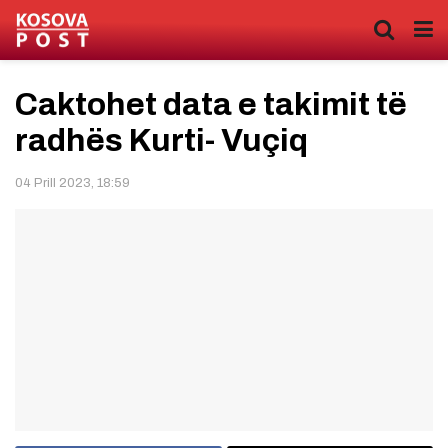
Caktohet data e takimit të
radhës Kurti- Vuçiq
04 Prill 2023, 18:59