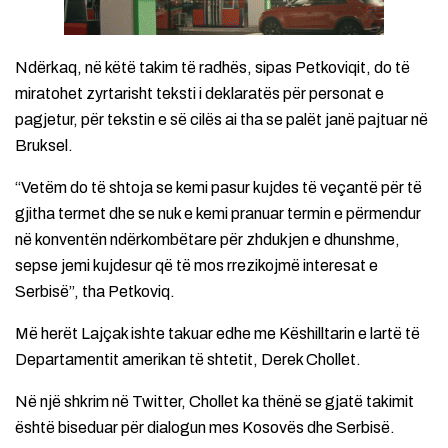
Ndërkaq, në këtë takim të radhës, sipas Petkoviqit, do të
miratohet zyrtarisht teksti i deklaratës për personat e
pagjetur, për tekstin e së cilës ai tha se palët janë pajtuar në
Bruksel.
“Vetëm do të shtoja se kemi pasur kujdes të veçantë për të
gjitha termet dhe se nuk e kemi pranuar termin e përmendur
në konventën ndërkombëtare për zhdukjen e dhunshme,
sepse jemi kujdesur që të mos rrezikojmë interesat e
Serbisë”, tha Petkoviq.
Më herët Lajçak ishte takuar edhe me Këshilltarin e lartë të
Departamentit amerikan të shtetit, Derek Chollet.
Në një shkrim në Twitter, Chollet ka thënë se gjatë takimit
është biseduar për dialogun mes Kosovës dhe Serbisë.