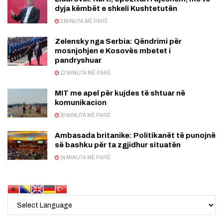
dyja këmbët e shkeli Kushtetutën
2 MINUTA MË PARË
Zelensky nga Serbia: Qëndrimi për
mosnjohjen e Kosovës mbetet i
pandryshuar
13 MINUTA MË PARË
MIT me apel për kujdes të shtuar në
komunikacion
20 MINUTA MË PARË
Ambasada britanike: Politikanët të punojnë
së bashku për ta zgjidhur situatën
24 MINUTA MË PARË