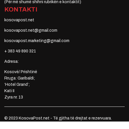
(Për më shumë shihni rubrikën e kontaktit)
KONTAKTI
kosovapost.net
kosovapost.net@gmail.com
kosovapost.marketing@gmail.com
+ 383 49 890 321
Adresa:
Kosovë/ Prishtinë
Rruga: Garibaldi;
‘Hotel Grand’;
Kati II
Zyra nr. 13
© 2023 KosovaPost.net - Të gjitha të drejtat e rezervuara.