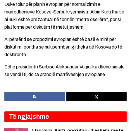
Duke folur për planin evropian për normalizimin e
marrëdhënieve Kosovë-Serbi, kryeministri Albin Kurti tha se
ai nuk i është prezantuar në formën “merre ose lëre”, por si
platformë për diskutim të mëtutjeshëm.
Ai përsëriti se propozimi evropian është bazë e mirë për
diskutim, por tha se nuk përmban gjithçka që Kosova do të
dëshironte.
Edhe presidenti i Serbisë Aleksandar Vuqiqi ka dhënë sinjale
se vendi i tij do ta pranojë marrëveshjen evropiane.
Të ngjajshme
Lladrovci: Kurti, opozitari i djeshëm, me të