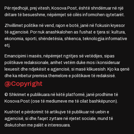
Për rrjedhojë, prej vitesh, Kosova Post, është shndërruar në një
dritare të besueshme, nëpërmjet së cilës informohen qytetarët.
Zhvillimet politike në vend, rajon e botë, janë në fokusin kryesor
të agjencisë. Por nuk anashkalohen as fushat e tjera si: kultura,
ekonomia, sporti, shëndetësia, shkenca, teknologjia informative
etj.
Emancipimi i masës, nëpërmjet ngritjes së vetëdijes, sipas
politikave redaksionale, arrihet vetëm duke mos i konsideruar
lexuesit dhe ndjekësit e agjencisë, si masë klikuesish. Kjo ka qenë
dhe ka mbetur premisa themelore e politikave të redaksisë.
@Copyright
© Shkrimet e publikuara në këtë platformë, janë prodhime të
Kosova Post (ose të mediumeve me të cilat bashkëpunon).
Kushtet e përdorimit të artikujve të publikuar në uebin e
agjencisë, si dhe faqet zyrtare në rrjetet sociale, mund të
diskutohen me palët e interesuara.