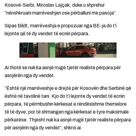
Kosovë-Serbi, Miroslav Lajçak, duke u shprehur
“nënshkruani marrëveshjen ose përballuni me pasoja”.
Sipas Bildt, marrëveshja e propozuar nga BE-ja do t’i
lejonte që të dy vendet të ecnin përpara.
Ai thotë se nuk ka asnjë rrugë tjetër realiste përpara për
asnjërën nga dy vendet.
“Është një marrëveshje e drejtë për Kosovën dhe Serbinë që
është në tavolinë tani. Kjo do t’i lejonte dy vendet të ecnin
përpara, të përmbushin kërkesat e rëndësishme themelore
të të dyve, por të shmangen nga kërkesat e tyre maksimale
përkatëse. Thjesht nuk ka asnjë rrugë tjetër realiste përpara
për asnjërin nga dy vendet”, shkroi ai.