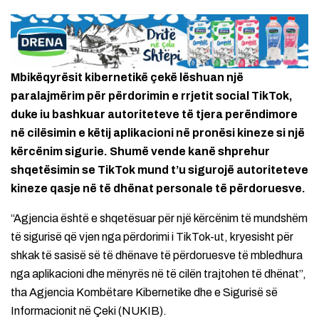
Mbikëqyrësit kibernetikë çekë lëshuan një
paralajmërim për përdorimin e rrjetit social TikTok,
duke iu bashkuar autoriteteve të tjera perëndimore
në cilësimin e këtij aplikacioni në pronësi kineze si një
kërcënim sigurie. Shumë vende kanë shprehur
shqetësimin se TikTok mund t’u sigurojë autoriteteve
kineze qasje në të dhënat personale të përdoruesve.
“Agjencia është e shqetësuar për një kërcënim të mundshëm
të sigurisë që vjen nga përdorimi i TikTok-ut, kryesisht për
shkak të sasisë së të dhënave të përdoruesve të mbledhura
nga aplikacioni dhe mënyrës në të cilën trajtohen të dhënat”,
tha Agjencia Kombëtare Kibernetike dhe e Sigurisë së
Informacionit në Çeki (NUKIB).