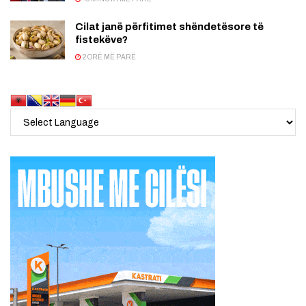
Cilat janë përfitimet shëndetësore të
fistekëve?
2 ORË MË PARË