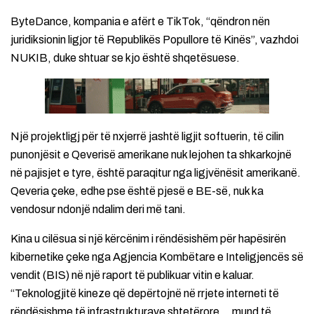
ByteDance, kompania e afërt e TikTok, “qëndron nën
juridiksionin ligjor të Republikës Popullore të Kinës”, vazhdoi
NUKIB, duke shtuar se kjo është shqetësuese.
Një projektligj për të nxjerrë jashtë ligjit softuerin, të cilin
punonjësit e Qeverisë amerikane nuk lejohen ta shkarkojnë
në pajisjet e tyre, është paraqitur nga ligjvënësit amerikanë.
Qeveria çeke, edhe pse është pjesë e BE-së, nuk ka
vendosur ndonjë ndalim deri më tani.
Kina u cilësua si një kërcënim i rëndësishëm për hapësirën
kibernetike çeke nga Agjencia Kombëtare e Inteligjencës së
vendit (BIS) në një raport të publikuar vitin e kaluar.
“Teknologjitë kineze që depërtojnë në rrjete interneti të
rëndësishme të infrastrukturave shtetërore… mund të