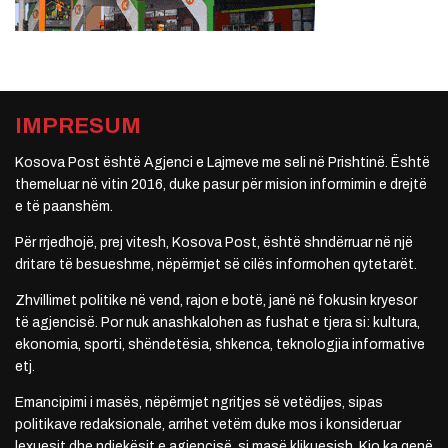
IMPRESUM
Kosova Post është Agjenci e Lajmeve me seli në Prishtinë. Është
themeluar në vitin 2016, duke pasur për mision informimin e drejtë
e të paanshëm.
Për rrjedhojë, prej vitesh, Kosova Post, është shndërruar në një
dritare të besueshme, nëpërmjet së cilës informohen qytetarët.
Zhvillimet politike në vend, rajon e botë, janë në fokusin kryesor
të agjencisë. Por nuk anashkalohen as fushat e tjera si: kultura,
ekonomia, sporti, shëndetësia, shkenca, teknologjia informative
etj.
Emancipimi i masës, nëpërmjet ngritjes së vetëdijes, sipas
politikave redaksionale, arrihet vetëm duke mos i konsideruar
lexuesit dhe ndjekësit e agjencisë, si masë klikuesish. Kjo ka qenë