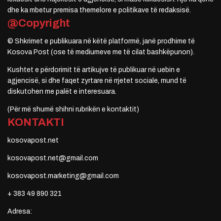
dhe ka mbetur premisa themelore e politikave të redaksisë.
@Copyright
© Shkrimet e publikuara në këtë platformë, janë prodhime të
Kosova Post (ose të mediumeve me të cilat bashkëpunon).
Kushtet e përdorimit të artikujve të publikuar në uebin e
agjencisë, si dhe faqet zyrtare në rrjetet sociale, mund të
diskutohen me palët e interesuara.
(Për më shumë shihni rubrikën e kontaktit)
KONTAKTI
kosovapost.net
kosovapost.net@gmail.com
kosovapost.marketing@gmail.com
+ 383 49 890 321
Adresa: