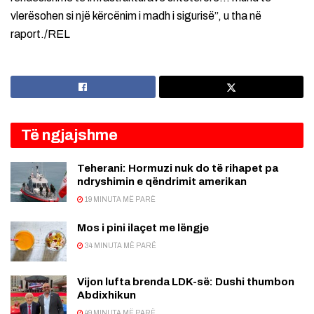
vlerësohen si një kërcënim i madh i sigurisë”, u tha në
raport./REL
Të ngjajshme
Teherani: Hormuzi nuk do të rihapet pa
ndryshimin e qëndrimit amerikan
19 MINUTA MË PARË
Mos i pini ilaçet me lëngje
34 MINUTA MË PARË
Vijon lufta brenda LDK-së: Dushi thumbon
Abdixhikun
49 MINUTA MË PARË