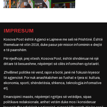
IMPRESUM
Kosova Post është Agjenci e Lajmeve me seli në Prishtinë. Është
themeluar në vitin 2016, duke pasur për mision informimin e drejtë
e të paanshëm.
Për rrjedhojë, prej vitesh, Kosova Post, është shndërruar në një
dritare të besueshme, nëpërmjet së cilës informohen qytetarët.
Zhvillimet politike në vend, rajon e botë, janë në fokusin kryesor
të agjencisë. Por nuk anashkalohen as fushat e tjera si: kultura,
ekonomia, sporti, shëndetësia, shkenca, teknologjia informative
etj.
Emancipimi i masës, nëpërmjet ngritjes së vetëdijes, sipas
politikave redaksionale, arrihet vetëm duke mos i konsideruar