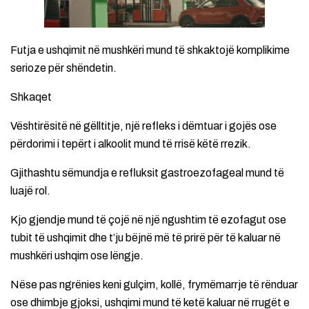
Futja e ushqimit në mushkëri mund të shkaktojë komplikime
serioze për shëndetin.
Shkaqet
Vështirësitë në gëlltitje, një refleks i dëmtuar i gojës ose
përdorimi i tepërt i alkoolit mund të rrisë këtë rrezik.
Gjithashtu sëmundja e refluksit gastroezofageal mund të
luajë rol.
Kjo gjendje mund të çojë në një ngushtim të ezofagut ose
tubit të ushqimit dhe t’ju bëjnë më të prirë për të kaluar në
mushkëri ushqim ose lëngje.
Nëse pas ngrënies keni gulçim, kollë, frymëmarrje të rënduar
ose dhimbje gjoksi, ushqimi mund të ketë kaluar në rrugët e