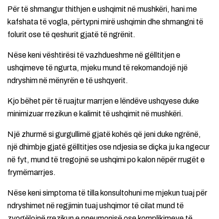
Për të shmangur thithjen e ushqimit në mushkëri, hani me
kafshata të vogla, përtypni mirë ushqimin dhe shmangni të
folurit ose të qeshurit gjatë të ngrënit.
Nëse keni vështirësi të vazhdueshme në gëlltitjen e
ushqimeve të ngurta, mjeku mund të rekomandojë një
ndryshim në mënyrën e të ushqyerit.
Kjo bëhet për të ruajtur marrjen e lëndëve ushqyese duke
minimizuar rrezikun e kalimit të ushqimit në mushkëri.
Një zhurmë si gurgullimë gjatë kohës që jeni duke ngrënë,
një dhimbje gjatë gëlltitjes ose ndjesia se diçka ju ka ngecur
në fyt, mund të tregojnë se ushqimi po kalon nëpër rrugët e
frymëmarrjes.
Nëse keni simptoma të tilla konsultohuni me mjekun tuaj për
ndryshimet në regjimin tuaj ushqimor të cilat mund të
zvogëlojnë rrezikun e pneumonisë ose komplikimeve të