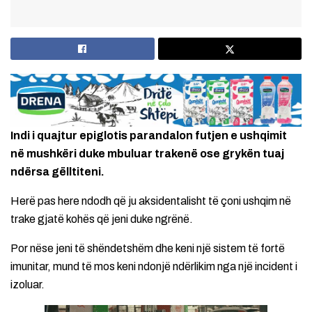
Indi i quajtur epiglotis parandalon futjen e ushqimit
në mushkëri duke mbuluar trakenë ose grykën tuaj
ndërsa gëlltiteni.
Herë pas here ndodh që ju aksidentalisht të çoni ushqim në
trake gjatë kohës që jeni duke ngrënë.
Por nëse jeni të shëndetshëm dhe keni një sistem të fortë
imunitar, mund të mos keni ndonjë ndërlikim nga një incident i
izoluar.