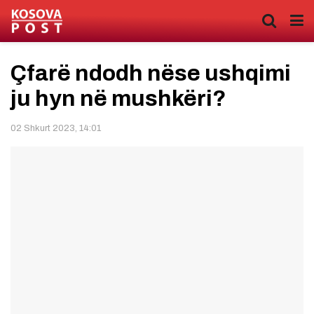
Çfarë ndodh nëse ushqimi
ju hyn në mushkëri?
02 Shkurt 2023, 14:01