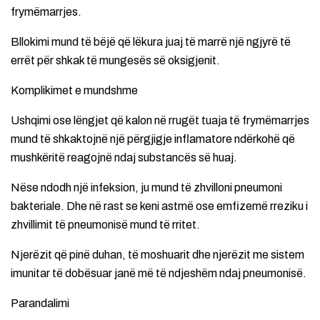
frymëmarrjes.
Bllokimi mund të bëjë që lëkura juaj të marrë një ngjyrë të
errët për shkak të mungesës së oksigjenit.
Komplikimet e mundshme
Ushqimi ose lëngjet që kalon në rrugët tuaja të frymëmarrjes
mund të shkaktojnë një përgjigje inflamatore ndërkohë që
mushkëritë reagojnë ndaj substancës së huaj.
Nëse ndodh një infeksion, ju mund të zhvilloni pneumoni
bakteriale. Dhe në rast se keni astmë ose emfizemë rreziku i
zhvillimit të pneumonisë mund të rritet.
Njerëzit që pinë duhan, të moshuarit dhe njerëzit me sistem
imunitar të dobësuar janë më të ndjeshëm ndaj pneumonisë.
Parandalimi