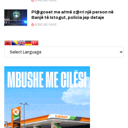
9 ORË MË PARË
Pl@goset me aŕmë z@rri një person në
Banjë të Istogut, policia jep detaje
9 ORË MË PARË