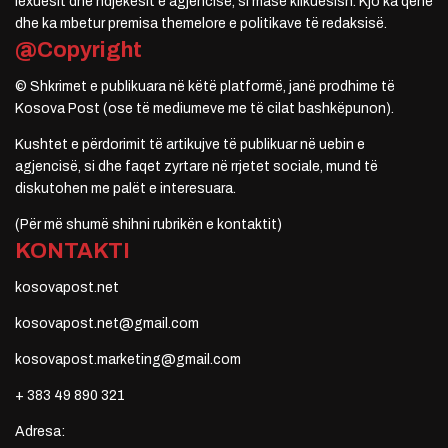
lexuesit dhe ndjekësit e agjencisë, si masë klikuesish. Kjo ka qenë
dhe ka mbetur premisa themelore e politikave të redaksisë.
@Copyright
© Shkrimet e publikuara në këtë platformë, janë prodhime të
Kosova Post (ose të mediumeve me të cilat bashkëpunon).
Kushtet e përdorimit të artikujve të publikuar në uebin e
agjencisë, si dhe faqet zyrtare në rrjetet sociale, mund të
diskutohen me palët e interesuara.
(Për më shumë shihni rubrikën e kontaktit)
KONTAKTI
kosovapost.net
kosovapost.net@gmail.com
kosovapost.marketing@gmail.com
+ 383 49 890 321
Adresa: