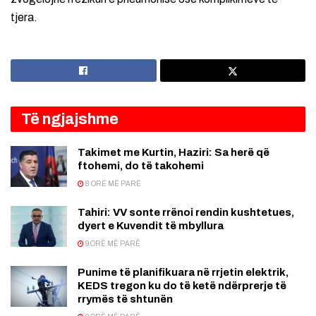
tjera.
Të ngjajshme
Takimet me Kurtin, Haziri: Sa herë që
ftohemi, do të takohemi
8 ORË MË PARË
Tahiri: VV sonte rrënoi rendin kushtetues,
dyert e Kuvendit të mbyllura
9 ORË MË PARË
Punime të planifikuara në rrjetin elektrik,
KEDS tregon ku do të ketë ndërprerje të
rrymës të shtunën