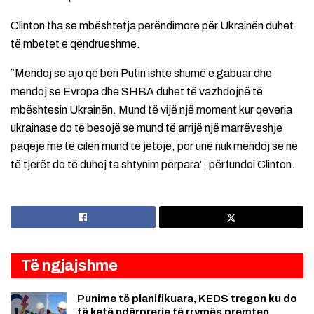
Clinton tha se mbështetja perëndimore për Ukrainën duhet
të mbetet e qëndrueshme.
“Mendoj se ajo që bëri Putin ishte shumë e gabuar dhe
mendoj se Evropa dhe SHBA duhet të vazhdojnë të
mbështesin Ukrainën. Mund të vijë një moment kur qeveria
ukrainase do të besojë se mund të arrijë një marrëveshje
paqeje me të cilën mund të jetojë, por unë nuk mendoj se ne
të tjerët do të duhej ta shtynim përpara”, përfundoi Clinton.
Të ngjajshme
Punime të planifikuara, KEDS tregon ku do
të ketë ndërprerje të rrymës premten