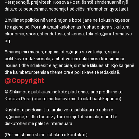
Për rrjedhojë, prej vitesh, Kosova Post, është shndërruar në një
dritare të besueshme, nëpërmjet së cilës informohen qytetarët.
Zhvillimet politike në vend, rajon e botë, janë në fokusin kryesor
të agjencisë. Por nuk anashkalohen as fushat e tjera si: kultura,
ekonomia, sporti, shëndetësia, shkenca, teknologjia informative
etj.
Emancipimi i masës, nëpërmjet ngritjes së vetëdijes, sipas
politikave redaksionale, arrihet vetëm duke mos i konsideruar
lexuesit dhe ndjekësit e agjencisë, si masë klikuesish. Kjo ka qenë
dhe ka mbetur premisa themelore e politikave të redaksisë.
@Copyright
© Shkrimet e publikuara në këtë platformë, janë prodhime të
Kosova Post (ose të mediumeve me të cilat bashkëpunon).
Kushtet e përdorimit të artikujve të publikuar në uebin e
agjencisë, si dhe faqet zyrtare në rrjetet sociale, mund të
diskutohen me palët e interesuara.
(Për më shumë shihni rubrikën e kontaktit)