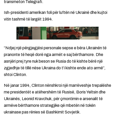
transmeton Telegrafi.
Ish-presidenti amerikan foli për luftën në Ukrainë dhe kujtoi
vitin tashmë të largët 1994.
“Ndjej një përgjegjësi personale sepse e bëra Ukrainën të
pranonte të heqë dorë nga armët e saj bërthamore. Dhe
asnjëri prej tyre nuk beson se Rusia do të kishte bërë një
zgjedhje të tillë nëse Ukraina do t’i kishte ende ato armë”,
shtoi Clinton.
Në janar 1994, Clinton nënshkroi një marrëveshje trepalëshe
me presidentët e atëhershëm të Rusisë, Boris Yeltsin dhe
Ukrainës, Leonid Kravchuk, për çmontimin e arsenalit të
armëve bërthamore strategjike që mbetën në tokën
ukrainase pas rënies së Bashkimit Sovjetik.