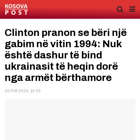
Clinton pranon se bëri një
gabim në vitin 1994: Nuk
është dashur të bind
ukrainasit të heqin dorë
nga armët bërthamore
05 Prill 2023, 10:33