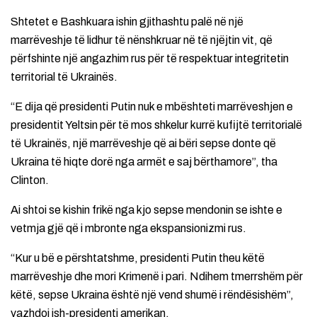
Shtetet e Bashkuara ishin gjithashtu palë në një
marrëveshje të lidhur të nënshkruar në të njëjtin vit, që
përfshinte një angazhim rus për të respektuar integritetin
territorial të Ukrainës.
“E dija që presidenti Putin nuk e mbështeti marrëveshjen e
presidentit Yeltsin për të mos shkelur kurrë kufijtë territorialë
të Ukrainës, një marrëveshje që ai bëri sepse donte që
Ukraina të hiqte dorë nga armët e saj bërthamore”, tha
Clinton.
Ai shtoi se kishin frikë nga kjo sepse mendonin se ishte e
vetmja gjë që i mbronte nga ekspansionizmi rus.
“Kur u bë e përshtatshme, presidenti Putin theu këtë
marrëveshje dhe mori Krimenë i pari. Ndihem tmerrshëm për
këtë, sepse Ukraina është një vend shumë i rëndësishëm”,
vazhdoi ish-presidenti amerikan.