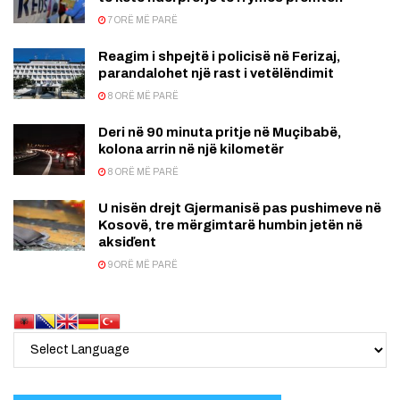
7 ORË MË PARË
Reagim i shpejtë i policisë në Ferizaj,
parandalohet një rast i vetëlëndimit
8 ORË MË PARË
Deri në 90 minuta pritje në Muçibabë,
kolona arrin në një kilometër
8 ORË MË PARË
U nisën drejt Gjermanisë pas pushimeve në
Kosovë, tre mërgimtarë humbin jetën në
aksiďent
9 ORË MË PARË