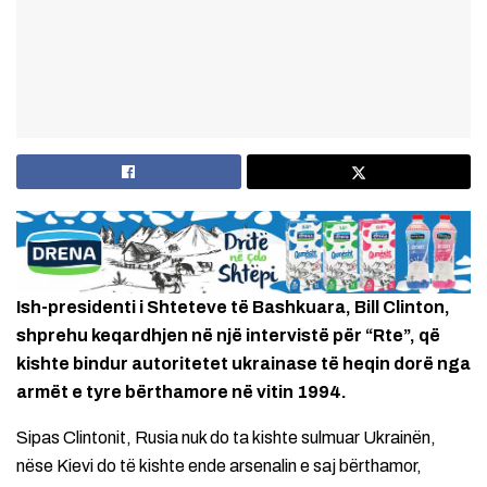
Ish-presidenti i Shteteve të Bashkuara, Bill Clinton,
shprehu keqardhjen në një intervistë për “Rte”, që
kishte bindur autoritetet ukrainase të heqin dorë nga
armët e tyre bërthamore në vitin 1994.
Sipas Clintonit, Rusia nuk do ta kishte sulmuar Ukrainën,
nëse Kievi do të kishte ende arsenalin e saj bërthamor,