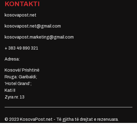
KONTAKTI
kosovapost.net
kosovapost.net@gmail.com
kosovapost.marketing@gmail.com
+ 383 49 890 321
Adresa:
Kosovë/ Prishtinë
Rruga: Garibaldi;
‘Hotel Grand’;
Kati II
Zyra nr. 13
© 2023 KosovaPost.net - Të gjitha të drejtat e rezervuara.