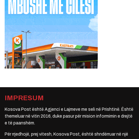
IMPRESUM
Kosova Post është Agjenci e Lajmeve me seli në Prishtinë. Është
themeluar në vitin 2016, duke pasur për mision informimin e drejtë
e të paanshëm.
Për rrjedhojë, prej vitesh, Kosova Post, është shndërruar në një