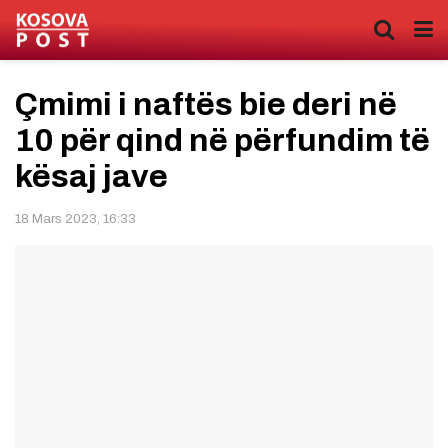
Çmimi i naftës bie deri në
10 për qind në përfundim të
kësaj jave
18 Mars 2023, 16:33