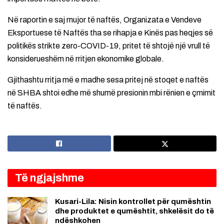
Në raportin e saj mujor të naftës, Organizata e Vendeve
Eksportuese të Naftës tha se rihapja e Kinës pas heqjes së
politikës strikte zero-COVID-19, pritet të shtojë një vrull të
konsiderueshëm në rritjen ekonomike globale.
Gjithashtu rritja më e madhe sesa pritej në stoqet e naftës
në SHBA shtoi edhe më shumë presionin mbi rënien e çmimit
të naftës.
Të ngjajshme
Kusari-Lila: Nisin kontrollet për qumështin
dhe produktet e qumështit, shkelësit do të
ndëshkohen