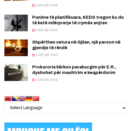
2 ORË MË PARË
Punime të planifikuara, KEDS tregon ku do
të ketë ndërprerje të rrymës enjten
2 ORË MË PARË
Shpëŕthen vetura në Gjilan, një person në
gjendje të rëndë
3 ORË MË PARË
Prokuroria kërkon paraburgim për E.R.,
dyshohet për mashtrim e keqpërdorim
4 ORË MË PARË