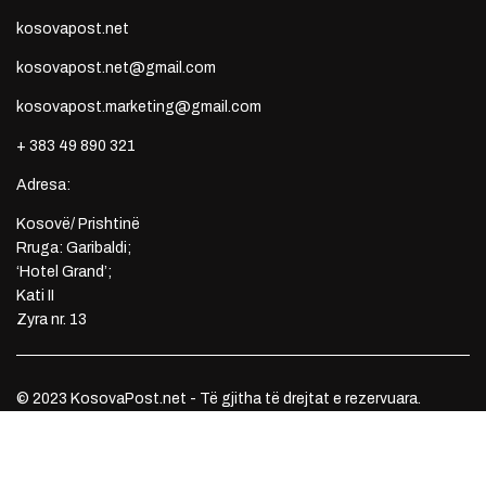
kosovapost.net
kosovapost.net@gmail.com
kosovapost.marketing@gmail.com
+ 383 49 890 321
Adresa:
Kosovë/ Prishtinë
Rruga: Garibaldi;
‘Hotel Grand’;
Kati II
Zyra nr. 13
© 2023 KosovaPost.net - Të gjitha të drejtat e rezervuara.