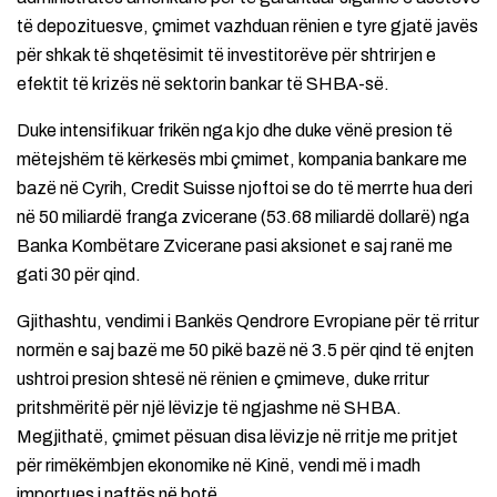
të depozituesve, çmimet vazhduan rënien e tyre gjatë javës
për shkak të shqetësimit të investitorëve për shtrirjen e
efektit të krizës në sektorin bankar të SHBA-së.
Duke intensifikuar frikën nga kjo dhe duke vënë presion të
mëtejshëm të kërkesës mbi çmimet, kompania bankare me
bazë në Cyrih, Credit Suisse njoftoi se do të merrte hua deri
në 50 miliardë franga zvicerane (53.68 miliardë dollarë) nga
Banka Kombëtare Zvicerane pasi aksionet e saj ranë me
gati 30 për qind.
Gjithashtu, vendimi i Bankës Qendrore Evropiane për të rritur
normën e saj bazë me 50 pikë bazë në 3.5 për qind të enjten
ushtroi presion shtesë në rënien e çmimeve, duke rritur
pritshmëritë për një lëvizje të ngjashme në SHBA.
Megjithatë, çmimet pësuan disa lëvizje në rritje me pritjet
për rimëkëmbjen ekonomike në Kinë, vendi më i madh
importues i naftës në botë.