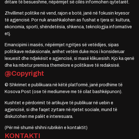
dritare të besueshme, nëpërmjet së cilës informohen qytetarët.
Zhvillimet politike në vend, rajon e botë, janë në fokusin kryesor
të agjencisë. Por nuk anashkalohen as fushat e tjera si: kultura,
ekonomia, sporti, shëndetësia, shkenca, teknologjia informative
etj.
Emancipimi i masës, nëpërmjet ngritjes së vetëdijes, sipas
politikave redaksionale, arrihet vetëm duke mos i konsideruar
lexuesit dhe ndjekësit e agjencisë, si masë klikuesish. Kjo ka qenë
dhe ka mbetur premisa themelore e politikave të redaksisë.
@Copyright
© Shkrimet e publikuara në këtë platformë, janë prodhime të
Kosova Post (ose të mediumeve me të cilat bashkëpunon).
Kushtet e përdorimit të artikujve të publikuar në uebin e
agjencisë, si dhe faqet zyrtare në rrjetet sociale, mund të
diskutohen me palët e interesuara.
(Për më shumë shihni rubrikën e kontaktit)
KONTAKTI