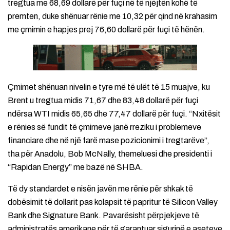
tregtua me 68,69 dollarë për fuçi në të njëjtën kohë të
premten, duke shënuar rënie me 10,32 për qind në krahasim
me çmimin e hapjes prej 76,60 dollarë për fuçi të hënën.
Çmimet shënuan nivelin e tyre më të ulët të 15 muajve, ku
Brent u tregtua midis 71,67 dhe 83,48 dollarë për fuçi
ndërsa WTI midis 65,65 dhe 77,47 dollarë për fuçi. “Nxitësit
e rënies së fundit të çmimeve janë rreziku i problemeve
financiare dhe në një farë mase pozicionimi i tregtarëve”,
tha për Anadolu, Bob McNally, themeluesi dhe presidenti i
“Rapidan Energy” me bazë në SHBA.
Të dy standardet e nisën javën me rënie për shkak të
dobësimit të dollarit pas kolapsit të papritur të Silicon Valley
Bank dhe Signature Bank. Pavarësisht përpjekjeve të
administratës amerikane për të garantuar sigurinë e aseteve