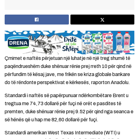
Çmimet e naftës përjetuan një luhatje në një treg shumë të
paqëndrueshëm duke shënuar rënie prej rreth 10 për qind në
përfundim të kësaj jave, me frikën se kriza globale bankare
do të rëndonte perspektivat e kërkesës, raporton Anadolu.
Standardi i naftës së papërpunuar ndërkombëtare Brent u
tregtua me 74,73 dollarë për fuçi në orët e pasdites të
premten, duke shënuar rënie prej 9.52 për qind nga seanca e
së hënës që u hap me 82,60 dollarë për fuçi.
Standardi amerikan West Texas Intermediate (WTI) u