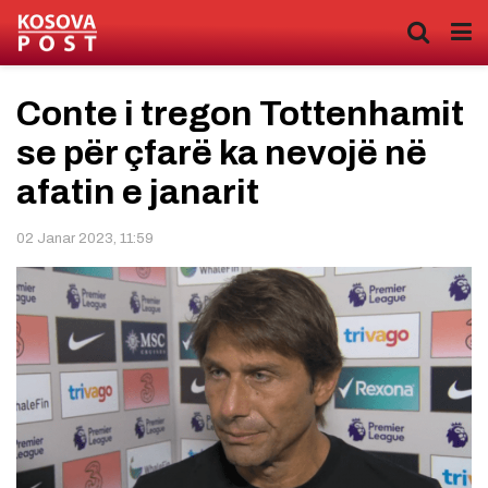
Conte i tregon Tottenhamit
se për çfarë ka nevojë në
afatin e janarit
02 Janar 2023, 11:59