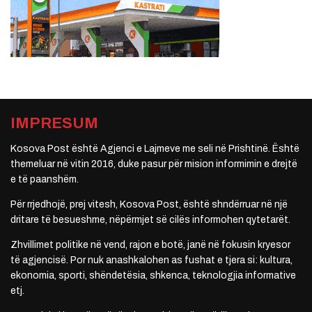
IMPRESUM
Kosova Post është Agjenci e Lajmeve me seli në Prishtinë. Është
themeluar në vitin 2016, duke pasur për mision informimin e drejtë
e të paanshëm.
Për rrjedhojë, prej vitesh, Kosova Post, është shndërruar në një
dritare të besueshme, nëpërmjet së cilës informohen qytetarët.
Zhvillimet politike në vend, rajon e botë, janë në fokusin kryesor
të agjencisë. Por nuk anashkalohen as fushat e tjera si: kultura,
ekonomia, sporti, shëndetësia, shkenca, teknologjia informative
etj.