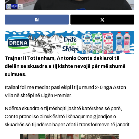
Trajneri i Tottenham, Antonio Conte deklaroi të
dielën se skuadra e tij kishte nevojë për më shumë
sulmues.
Italiani foli me mediat pasi ekipi i tij u mund 2-0 nga Aston
Villa në shtëpi në Ligën Premier.
Ndërsa skuadra e tij rrëshqiti jashtë katërshes së parë,
Conte pranoi se ai nuk është i kënaqur me gjendjen e
skuadrës së tij ndërsa hapet afati i transferimeve të janarit.