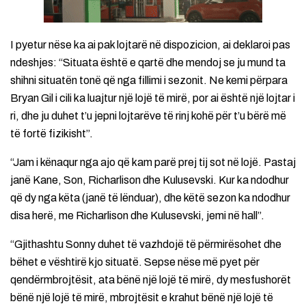
I pyetur nëse ka ai pak lojtarë në dispozicion, ai deklaroi pas
ndeshjes: “Situata është e qartë dhe mendoj se ju mund ta
shihni situatën tonë që nga fillimi i sezonit. Ne kemi përpara
Bryan Gil i cili ka luajtur një lojë të mirë, por ai është një lojtar i
ri, dhe ju duhet t’u jepni lojtarëve të rinj kohë për t’u bërë më
të fortë fizikisht”.
“Jam i kënaqur nga ajo që kam parë prej tij sot në lojë. Pastaj
janë Kane, Son, Richarlison dhe Kulusevski. Kur ka ndodhur
që dy nga këta (janë të lënduar), dhe këtë sezon ka ndodhur
disa herë, me Richarlison dhe Kulusevski, jemi në hall”.
“Gjithashtu Sonny duhet të vazhdojë të përmirësohet dhe
bëhet e vështirë kjo situatë. Sepse nëse më pyet për
qendërmbrojtësit, ata bënë një lojë të mirë, dy mesfushorët
bënë një lojë të mirë, mbrojtësit e krahut bënë një lojë të