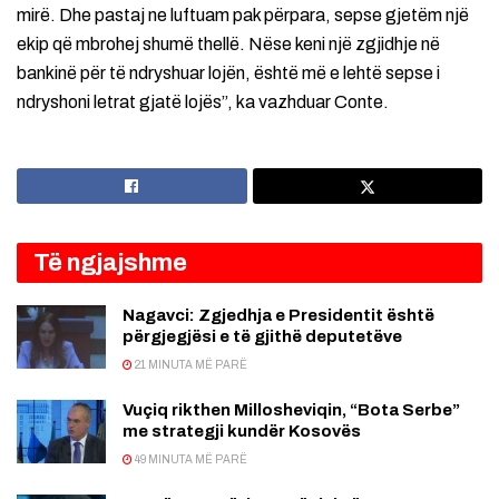
mirë. Dhe pastaj ne luftuam pak përpara, sepse gjetëm një
ekip që mbrohej shumë thellë. Nëse keni një zgjidhje në
bankinë për të ndryshuar lojën, është më e lehtë sepse i
ndryshoni letrat gjatë lojës”, ka vazhduar Conte.
Të ngjajshme
Nagavci: Zgjedhja e Presidentit është
përgjegjësi e të gjithë deputetëve
21 MINUTA MË PARË
Vuçiq rikthen Millosheviqin, “Bota Serbe”
me strategji kundër Kosovës
49 MINUTA MË PARË