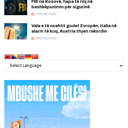
FBI në Kosovë, hapa të rinj në
bashkëpunimin për sigurinë
2 ORË MË PARË
Vala e të nxehtit godet Evropën, Italia në
alarm të kuq, Austria thyen rekordin
2 ORË MË PARË