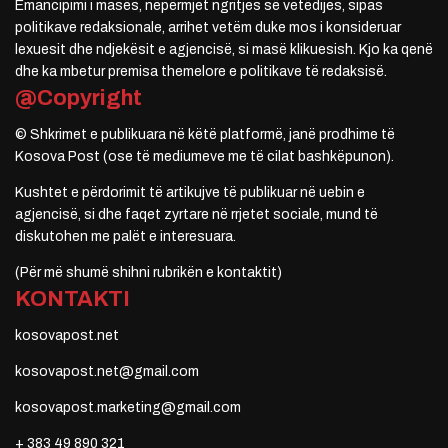
Emancipimi i masës, nëpërmjet ngritjes së vetëdijes, sipas
politikave redaksionale, arrihet vetëm duke mos i konsideruar
lexuesit dhe ndjekësit e agjencisë, si masë klikuesish. Kjo ka qenë
dhe ka mbetur premisa themelore e politikave të redaksisë.
@Copyright
© Shkrimet e publikuara në këtë platformë, janë prodhime të
Kosova Post (ose të mediumeve me të cilat bashkëpunon).
Kushtet e përdorimit të artikujve të publikuar në uebin e
agjencisë, si dhe faqet zyrtare në rrjetet sociale, mund të
diskutohen me palët e interesuara.
(Për më shumë shihni rubrikën e kontaktit)
KONTAKTI
kosovapost.net
kosovapost.net@gmail.com
kosovapost.marketing@gmail.com
+ 383 49 890 321