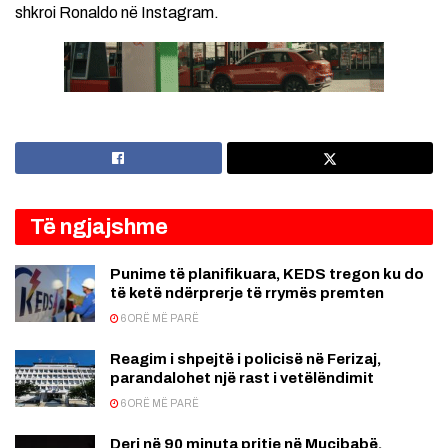
shkroi Ronaldo në Instagram.
Të ngjajshme
Punime të planifikuara, KEDS tregon ku do
të ketë ndërprerje të rrymës premten
6 ORË MË PARË
Reagim i shpejtë i policisë në Ferizaj,
parandalohet një rast i vetëlëndimit
6 ORË MË PARË
Deri në 90 minuta pritje në Muçibabë,