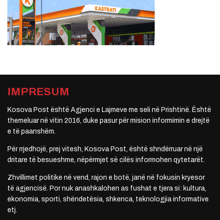
IMPRESUM
Kosova Post është Agjenci e Lajmeve me seli në Prishtinë. Është
themeluar në vitin 2016, duke pasur për mision informimin e drejtë
e të paanshëm.
Për rrjedhojë, prej vitesh, Kosova Post, është shndërruar në një
dritare të besueshme, nëpërmjet së cilës informohen qytetarët.
Zhvillimet politike në vend, rajon e botë, janë në fokusin kryesor
të agjencisë. Por nuk anashkalohen as fushat e tjera si: kultura,
ekonomia, sporti, shëndetësia, shkenca, teknologjia informative
etj.