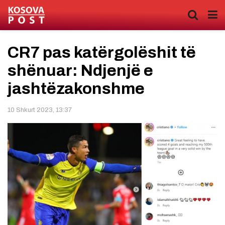
CR7 pas katërgolëshit të
shënuar: Ndjenjë e
jashtëzakonshme
10 Shkurt 2023, 13:37