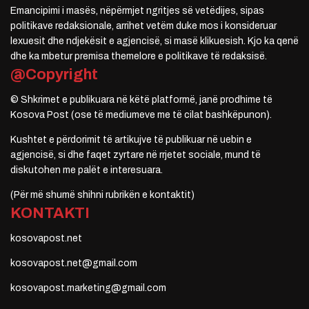
Emancipimi i masës, nëpërmjet ngritjes së vetëdijes, sipas
politikave redaksionale, arrihet vetëm duke mos i konsideruar
lexuesit dhe ndjekësit e agjencisë, si masë klikuesish. Kjo ka qenë
dhe ka mbetur premisa themelore e politikave të redaksisë.
@Copyright
© Shkrimet e publikuara në këtë platformë, janë prodhime të
Kosova Post (ose të mediumeve me të cilat bashkëpunon).
Kushtet e përdorimit të artikujve të publikuar në uebin e
agjencisë, si dhe faqet zyrtare në rrjetet sociale, mund të
diskutohen me palët e interesuara.
(Për më shumë shihni rubrikën e kontaktit)
KONTAKTI
kosovapost.net
kosovapost.net@gmail.com
kosovapost.marketing@gmail.com