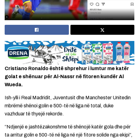
Cristiano Ronaldo është shprehur i lumtur me katër
golat e shënuar për Al-Nassr në fitoren kundër Al
Wueda.
Ish-ylli i Real Madridit, Juventusit dhe Manchester Unitedin
mbrëmë shënoi golin e 500-të në liga në total, duke
vazhduar të thyejë rekorde.
“Ndjenjë e jashtëzakonshme të shënojë katër gola dhe për
ta arritur golin e 500-të në liga në një fitore solide nga ekipi”,