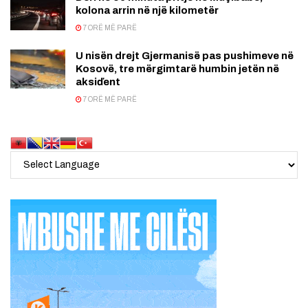
kolona arrin në një kilometër
7 ORË MË PARË
U nisën drejt Gjermanisë pas pushimeve në
Kosovë, tre mërgimtarë humbin jetën në
aksiďent
7 ORË MË PARË