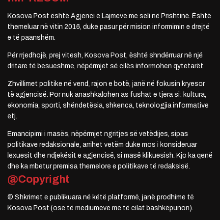
Kosova Post është Agjenci e Lajmeve me seli në Prishtinë. Është
themeluar në vitin 2016, duke pasur për mision informimin e drejtë
e të paanshëm.
Për rrjedhojë, prej vitesh, Kosova Post, është shndërruar në një
dritare të besueshme, nëpërmjet së cilës informohen qytetarët.
Zhvillimet politike në vend, rajon e botë, janë në fokusin kryesor
të agjencisë. Por nuk anashkalohen as fushat e tjera si: kultura,
ekonomia, sporti, shëndetësia, shkenca, teknologjia informative
etj.
Emancipimi i masës, nëpërmjet ngritjes së vetëdijes, sipas
politikave redaksionale, arrihet vetëm duke mos i konsideruar
lexuesit dhe ndjekësit e agjencisë, si masë klikuesish. Kjo ka qenë
dhe ka mbetur premisa themelore e politikave të redaksisë.
@Copyright
© Shkrimet e publikuara në këtë platformë, janë prodhime të
Kosova Post (ose të mediumeve me të cilat bashkëpunon).