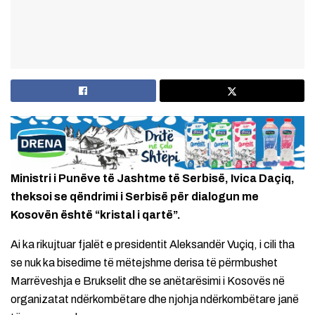
Ministri i Punëve të Jashtme të Serbisë, Ivica Daçiq,
theksoi se qëndrimi i Serbisë për dialogun me
Kosovën është “kristal i qartë”.
Ai ka rikujtuar fjalët e presidentit Aleksandër Vuçiq, i cili tha
se nuk ka bisedime të mëtejshme derisa të përmbushet
Marrëveshja e Brukselit dhe se anëtarësimi i Kosovës në
organizatat ndërkombëtare dhe njohja ndërkombëtare janë