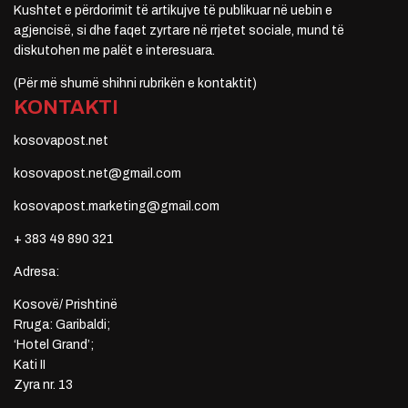
Kushtet e përdorimit të artikujve të publikuar në uebin e
agjencisë, si dhe faqet zyrtare në rrjetet sociale, mund të
diskutohen me palët e interesuara.
(Për më shumë shihni rubrikën e kontaktit)
KONTAKTI
kosovapost.net
kosovapost.net@gmail.com
kosovapost.marketing@gmail.com
+ 383 49 890 321
Adresa:
Kosovë/ Prishtinë
Rruga: Garibaldi;
‘Hotel Grand’;
Kati II
Zyra nr. 13