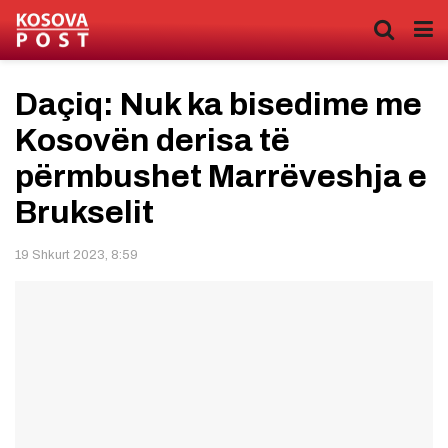
Daçiq: Nuk ka bisedime me
Kosovën derisa të
përmbushet Marrëveshja e
Brukselit
19 Shkurt 2023, 8:59