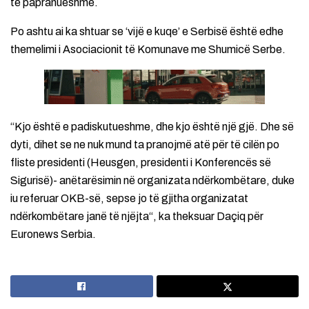
të papranueshme.
Po ashtu ai ka shtuar se ‘vijë e kuqe’ e Serbisë është edhe
themelimi i Asociacionit të Komunave me Shumicë Serbe.
“Kjo është e padiskutueshme, dhe kjo është një gjë. Dhe së
dyti, dihet se ne nuk mund ta pranojmë atë për të cilën po
fliste presidenti (Heusgen, presidenti i Konferencës së
Sigurisë)- anëtarësimin në organizata ndërkombëtare, duke
iu referuar OKB-së, sepse jo të gjitha organizatat
ndërkombëtare janë të njëjta“, ka theksuar Daçiq për
Euronews Serbia.