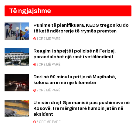
Të ngjajshme
Punime të planifikuara, KEDS tregon ku do
të ketë ndërprerje të rrymës premten
1 ORË MË PARË
Reagim i shpejtë i policisë në Ferizaj,
parandalohet një rast i vetëlëndimit
2 ORË MË PARË
Deri në 90 minuta pritje në Muçibabë,
kolona arrin në një kilometër
2 ORË MË PARË
U nisën drejt Gjermanisë pas pushimeve në
Kosovë, tre mërgimtarë humbin jetën në
aksiďent
3 ORË MË PARË